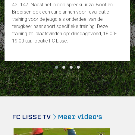
421147. Naast het inloop spreekuur zal Boot en
Broersen ook een uur plannen voor revalidatie
training voor de jeugd als onderdeel van de
terugkeer naar sport specifieke training. Deze
training zal plaatsvinden op: dinsdagavond, 18.00-
19.00 uur, locatie FC Lisse.
FC LISSE TV
Meer video's