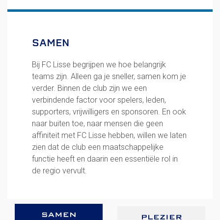
FC Lisse 1
FC Lisse 2
Toegangs- en seizoenskaarten
SAMEN
Heren- en jongensvoetbal
Vrouwen 1
Bij FC Lisse begrijpen we hoe belangrijk
Vrouwen- en meidenvoetbal
teams zijn. Alleen ga je sneller, samen kom je
7 tegen 7 Voetbal (35+)
verder. Binnen de club zijn we een
Zaalvoetbal
verbindende factor voor spelers, leden,
Walking Football
supporters, vrijwilligers en sponsoren. En ook
Uitslagen
naar buiten toe, naar mensen die geen
Programma
affiniteit met FC Lisse hebben, willen we laten
Onze opleiding
zien dat de club een maatschappelijke
functie heeft en daarin een essentiële rol in
Jeugdopleiding FC Lisse
de regio vervult.
Profiel Jeugdtrainers
Opleidingsteams
Beleidsplan Jeugd
Keepersopleiding