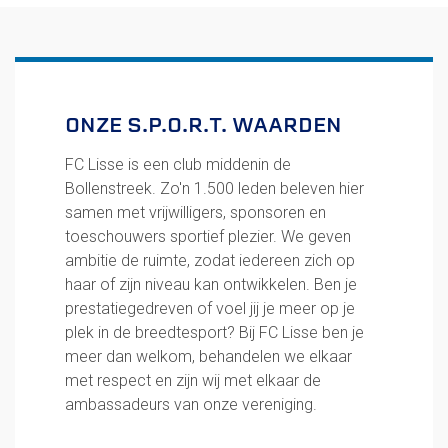
Uitschrijven
Over FC Lisse
Organisatie
ONZE S.P.O.R.T. WAARDEN
Informatie voor de Pers
Onze historie
FC Lisse is een club middenin de
Onze S.P.O.R.T waarden
Bollenstreek. Zo'n 1.500 leden beleven hier
Fysiotherapie voor leden
samen met vrijwilligers, sponsoren en
Onze vrijwilligers en ereleden
toeschouwers sportief plezier. We geven
Sportiviteit & respect
ambitie de ruimte, zodat iedereen zich op
Gallerij
haar of zijn niveau kan ontwikkelen. Ben je
Kledingplan
prestatiegedreven of voel jij je meer op je
Merchandise
plek in de breedtesport? Bij FC Lisse ben je
Contributie
meer dan welkom, behandelen we elkaar
Gevonden voorwerpen
met respect en zijn wij met elkaar de
Verenigingsdocumenten
ambassadeurs van onze vereniging.
Teams