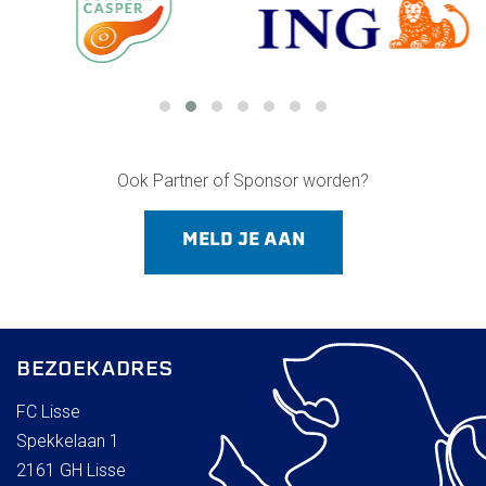
Ook Partner of Sponsor worden?
MELD JE AAN
BEZOEKADRES
FC Lisse
Spekkelaan 1
2161 GH Lisse