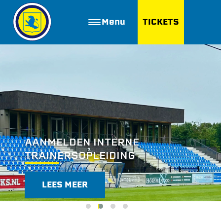
Menu
TICKETS
ZOEKEN
Golfbaan Ter Specke
Webshop
Nieuws
AANMELDEN INTERNE
Vacatures
TRAINERSOPLEIDING
Join FC Lisse
Aanmelden voor proeftraining
LEES MEER
Lid worden van FC Lisse
Word vrijwilliger
De Club van 100