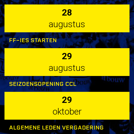
28
augustus
FF-IES STARTEN
29
augustus
SEIZOENSOPENING CCL
29
oktober
ALGEMENE LEDEN VERGADERING