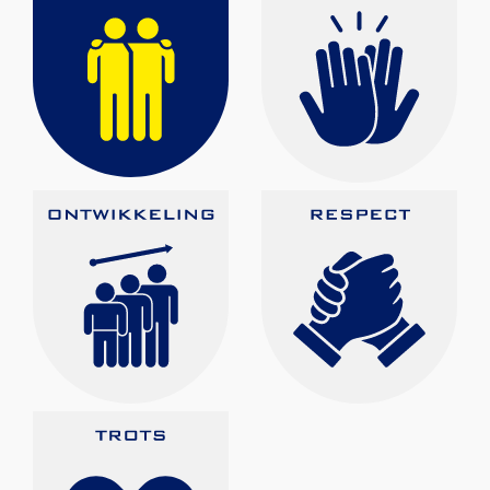
Partnerclub van Ajax
Zakelijk
LED-boarding NIEUW!
Sponsoren
Business Club 2.0
Heeren van Ter Specke
Maatschappelijke bijdrage
Steun bij contributie
Support Casper
Dagbesteding ’s Heeren Loo
De gezonde sportkantine
Onze vrijwilligers en ereleden
Contact
Vertrouwenspersonen
Financieel contactpersoon