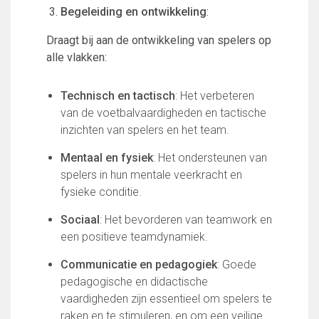
FC Lisse 1
Begeleiding en ontwikkeling
:
FC Lisse 2
Draagt bij aan de ontwikkeling van spelers op
Toegangs- en seizoenskaarten
alle vlakken:
Heren- en jongensvoetbal
Vrouwen 1
Technisch en tactisch
: Het verbeteren
Vrouwen- en meidenvoetbal
van de voetbalvaardigheden en tactische
7 tegen 7 Voetbal (35+)
inzichten van spelers en het team.
Zaalvoetbal
Walking Football
Mentaal en fysiek
: Het ondersteunen van
Uitslagen
spelers in hun mentale veerkracht en
Programma
fysieke conditie.
Onze opleiding
Sociaal
: Het bevorderen van teamwork en
een positieve teamdynamiek.
Jeugdopleiding FC Lisse
Profiel Jeugdtrainers
Communicatie en pedagogiek
: Goede
Opleidingsteams
pedagogische en didactische
Beleidsplan Jeugd
vaardigheden zijn essentieel om spelers te
Keepersopleiding
raken en te stimuleren, en om een veilige