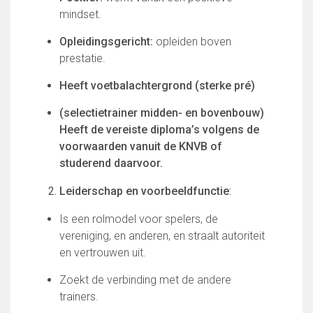
Uitschrijven
mindset.
Opleidingsgericht:
opleiden boven
Over FC Lisse
prestatie.
Organisatie
Informatie voor de Pers
Heeft voetbalachtergrond (sterke pré)
Onze historie
(selectietrainer midden- en bovenbouw)
Onze S.P.O.R.T waarden
Heeft de vereiste diploma’s volgens de
Fysiotherapie voor leden
voorwaarden vanuit de KNVB of
Onze vrijwilligers en ereleden
studerend daarvoor.
Sportiviteit & respect
Gallerij
Leiderschap en voorbeeldfunctie
:
Kledingplan
Merchandise
Is een rolmodel voor spelers, de
Contributie
vereniging, en anderen, en straalt autoriteit
Gevonden voorwerpen
en vertrouwen uit.
Verenigingsdocumenten
Zoekt de verbinding met de andere
trainers.
Teams