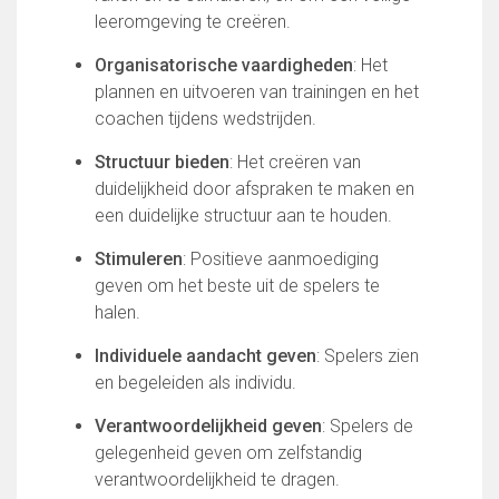
Partnerclub van Ajax
leeromgeving te creëren.
Zakelijk
Organisatorische vaardigheden
: Het
plannen en uitvoeren van trainingen en het
LED-boarding NIEUW!
coachen tijdens wedstrijden.
Sponsoren
Business Club 2.0
Structuur bieden
: Het creëren van
Heeren van Ter Specke
duidelijkheid door afspraken te maken en
een duidelijke structuur aan te houden.
Maatschappelijke bijdrage
Stimuleren
: Positieve aanmoediging
Steun bij contributie
geven om het beste uit de spelers te
Support Casper
halen.
Dagbesteding ’s Heeren Loo
De gezonde sportkantine
Individuele aandacht geven
: Spelers zien
Onze vrijwilligers en ereleden
en begeleiden als individu.
Contact
Verantwoordelijkheid geven
: Spelers de
gelegenheid geven om zelfstandig
Vertrouwenspersonen
verantwoordelijkheid te dragen.
Financieel contactpersoon