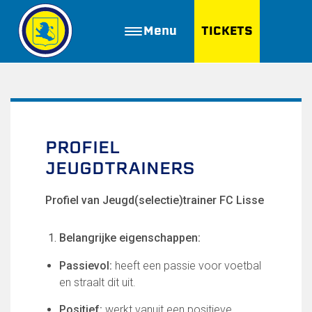
Menu
TICKETS
ZOEKEN
Golfbaan Ter Specke
Webshop
PROFIEL
JEUGDTRAINERS
Nieuws
Profiel van Jeugd(selectie)trainer FC Lisse
Vacatures
Join FC Lisse
Belangrijke eigenschappen:
Aanmelden voor proeftraining
Passievol:
heeft een passie voor voetbal
Lid worden van FC Lisse
en straalt dit uit.
Word vrijwilliger
De Club van 100
Positief:
werkt vanuit een positieve