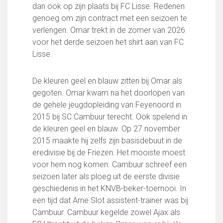
dan ook op zijn plaats bij FC Lisse. Redenen
FC Lisse 1
genoeg om zijn contract met een seizoen te
FC Lisse 2
verlengen. Omar trekt in de zomer van 2026
Toegangs- en seizoenskaarten
voor het derde seizoen het shirt aan van FC
Heren- en jongensvoetbal
Lisse.
Vrouwen 1
Vrouwen- en meidenvoetbal
7 tegen 7 Voetbal (35+)
De kleuren geel en blauw zitten bij Omar als
Zaalvoetbal
gegoten. Omar kwam na het doorlopen van
Walking Football
de gehele jeugdopleiding van Feyenoord in
Uitslagen
2015 bij SC Cambuur terecht. Ook spelend in
Programma
de kleuren geel en blauw. Op 27 november
2015 maakte hij zelfs zijn basisdebuut in de
Onze opleiding
eredivisie bij de Friezen. Het mooiste moest
voor hem nog komen. Cambuur schreef een
Jeugdopleiding FC Lisse
seizoen later als ploeg uit de eerste divisie
Profiel Jeugdtrainers
geschiedenis in het KNVB-beker-toernooi. In
Opleidingsteams
een tijd dat Arne Slot assistent-trainer was bij
Beleidsplan Jeugd
Cambuur. Cambuur kegelde zowel Ajax als
Keepersopleiding