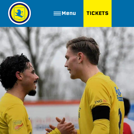
Menu
TICKETS
ZOEKEN
Golfbaan Ter Specke
Webshop
Nieuws
Vacatures
Join FC Lisse
Aanmelden voor proeftraining
Lid worden van FC Lisse
Word vrijwilliger
De Club van 100