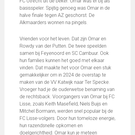
FC Utrecht uit de beker. Omar was er bij als
Partnerclub van Ajax
basisspeler. Spijtig genoeg was Omar in de
Zakelijk
halve finale tegen AZ geschorst. De
Alkmaarders wonnen na pingels.
LED-boarding NIEUW!
Sponsoren
Vrienden voor het leven. Dat zijn Omar en
Business Club 2.0
Rowdy van der Putten. De twee speelden
Heeren van Ter Specke
samen bij Feyenoord en SC Cambuur. Ook
Maatschappelijke bijdrage
hun families kunnen het goed met elkaar
vinden. Dat maakte het voor Omar een stuk
Steun bij contributie
gemakkelijker om in 2024 de overstap te
Support Casper
maken van de VV Katwijk naar Ter Specke.
Dagbesteding ’s Heeren Loo
Vroeger had je de ouderwetse benaming van
De gezonde sportkantine
de rechtsback. Voorgangers van Omar bij FC
Onze vrijwilligers en ereleden
Lisse, zoals Keith Masefield, Niels Buijs en
Mitchel Bormann, werden snel populair bij de
Contact
FC Lisse-volgers. Door hun tomeloze energie,
Vertrouwenspersonen
hun razendsnelle opkomen en
Financieel contactpersoon
doelgerichtheid. Omar kun je meteen