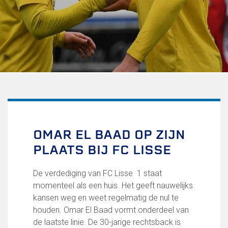
Uitschrijven
Over FC Lisse
Organisatie
Informatie voor de Pers
Onze historie
Onze S.P.O.R.T waarden
Fysiotherapie voor leden
Onze vrijwilligers en ereleden
Sportiviteit & respect
OMAR EL BAAD OP ZIJN
Gallerij
PLAATS BIJ FC LISSE
Kledingplan
Merchandise
Contributie
De verdediging van FC Lisse 1 staat
Gevonden voorwerpen
momenteel als een huis. Het geeft nauwelijks
Verenigingsdocumenten
kansen weg en weet regelmatig de nul te
houden. Omar El Baad vormt onderdeel van
Teams
de laatste linie. De 30-jarige rechtsback is