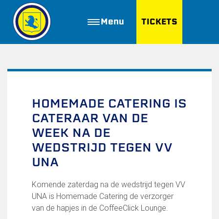
Menu
TICKETS
ZOEKEN
Golfbaan Ter Specke
Webshop
HOMEMADE CATERING IS
CATERAAR VAN DE
Nieuws
WEEK NA DE
Vacatures
WEDSTRIJD TEGEN VV
UNA
Join FC Lisse
Aanmelden voor proeftraining
Komende zaterdag na de wedstrijd tegen VV
Lid worden van FC Lisse
UNA is Homemade Catering de verzorger
Word vrijwilliger
van de hapjes in de CoffeeClick Lounge.
De Club van 100