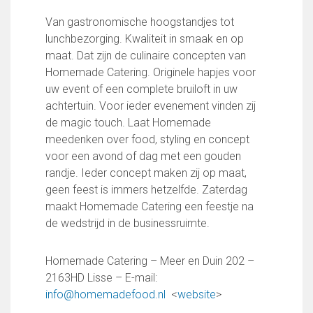
Uitschrijven
Van gastronomische hoogstandjes tot
lunchbezorging. Kwaliteit in smaak en op
Over FC Lisse
maat. Dat zijn de culinaire concepten van
Organisatie
Homemade Catering. Originele hapjes voor
Informatie voor de Pers
uw event of een complete bruiloft in uw
Onze historie
achtertuin. Voor ieder evenement vinden zij
Onze S.P.O.R.T waarden
de magic touch. Laat Homemade
Fysiotherapie voor leden
meedenken over food, styling en concept
Onze vrijwilligers en ereleden
voor een avond of dag met een gouden
Sportiviteit & respect
randje. Ieder concept maken zij op maat,
Gallerij
geen feest is immers hetzelfde. Zaterdag
Kledingplan
maakt Homemade Catering een feestje na
Merchandise
de wedstrijd in de businessruimte.
Contributie
Gevonden voorwerpen
Homemade Catering – Meer en Duin 202 –
Verenigingsdocumenten
2163HD Lisse – E-mail:
info@homemadefood.nl
<
website
>
Teams