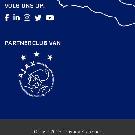
Partnerclub van Ajax
VOLG ONS OP:
Zakelijk
LED-boarding NIEUW!
Sponsoren
Business Club 2.0
PARTNERCLUB VAN
Heeren van Ter Specke
Maatschappelijke bijdrage
Steun bij contributie
Support Casper
Dagbesteding ’s Heeren Loo
De gezonde sportkantine
Onze vrijwilligers en ereleden
Contact
Vertrouwenspersonen
Financieel contactpersoon
FC Lisse 2026 |
Privacy Statement