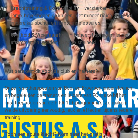
Krachttraining & Core Stability
– versterken van de
romp, bovenbenen en knieën, met minder risico op onder
andere kruisband- en hamstringblessures.
Snelheid & Wendbaarheid
– beheerst springen, landen,
afremmen en wenden op hoge snelheid.
Wat betekent dit voor de club en trainers?
Onze fysiotherapeuten van Boot en Broersen ondersteunen
en begeleiden de trainers en leiders van FC Lisse bij het
juist toepassen van de FIFA 11+ programma’s. Zo maken
we de uitvoering eenvoudig, leuk én effectief tijdens iedere
training.
Toch een acute klacht? Kom naar het gratis