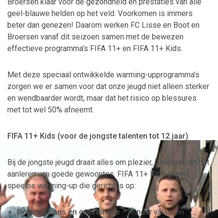
Broersen klaar voor de gezondheid en prestaties van alle
geel-blauwe helden op het veld. Voorkomen is immers
beter dan genezen! Daarom werken FC Lisse en Boot en
Broersen vanaf dit seizoen samen met de bewezen
effectieve programma’s FIFA 11+ en FIFA 11+ Kids.
Met deze speciaal ontwikkelde warming-upprogramma’s
zorgen we er samen voor dat onze jeugd niet alleen sterker
en wendbaarder wordt, maar dat het risico op blessures
met tot wel 50% afneemt.
FIFA 11+ Kids (voor de jongste talenten tot 12 jaar)
Bij de jongste jeugd draait alles om plezier, bewegen en het
aanleren van goede gewoontes. FIFA 11+ Kids is een
speelse warming-up die gericht is op:
Betere balans en coördinatie
– minder vallen en