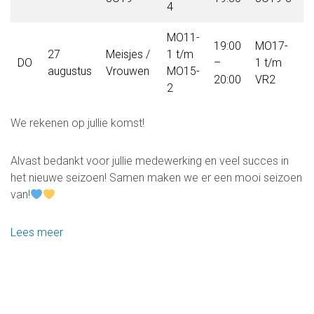
4
MO11-
19:00
MO17-
2
27
Meisjes /
1 t/m
DO
–
1 t/m
–
augustus
Vrouwen
MO15-
20:00
VR2
2
2
We rekenen op jullie komst!
Alvast bedankt voor jullie medewerking en veel succes in
het nieuwe seizoen! Samen maken we er een mooi seizoen
van!
Lees meer