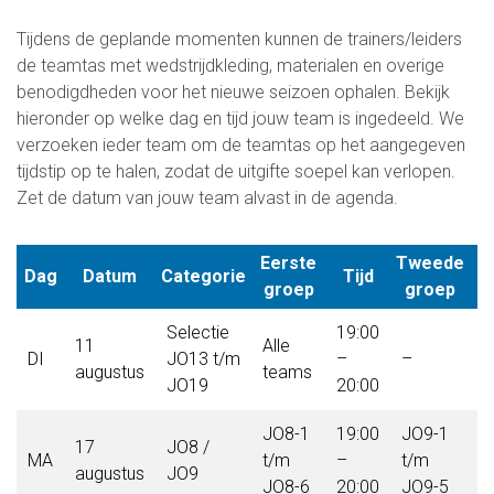
Informatie voor de Pers
Onze historie
Tijdens de geplande momenten kunnen de trainers/leiders
Onze S.P.O.R.T waarden
de teamtas met wedstrijdkleding, materialen en overige
Fysiotherapie voor leden
benodigdheden voor het nieuwe seizoen ophalen. Bekijk
Onze vrijwilligers en ereleden
hieronder op welke dag en tijd jouw team is ingedeeld. We
Sportiviteit & respect
verzoeken ieder team om de teamtas op het aangegeven
Gallerij
tijdstip op te halen, zodat de uitgifte soepel kan verlopen.
Kledingplan
Zet de datum van jouw team alvast in de agenda.
Merchandise
Contributie
Eerste
Tweede
Gevonden voorwerpen
Dag
Datum
Categorie
Tijd
groep
groep
Verenigingsdocumenten
Selectie
19:00
11
Alle
Onze opleiding
DI
JO13 t/m
–
–
–
augustus
teams
JO19
20:00
Jeugdopleiding FC Lisse
Profiel Jeugdtrainers
JO8-1
19:00
JO9-1
2
17
JO8 /
Opleidingsteams
MA
t/m
–
t/m
–
augustus
JO9
Beleidsplan Jeugd
JO8-6
20:00
JO9-5
2