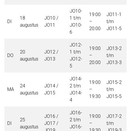
Keepersopleiding
Partnerclub van Ajax
JO10-
19:00
JO11-1
2
18
JO10 /
1 t/m
DI
–
t/m
–
Maatschappelijke bijdrage
augustus
JO11
JO10-
20:00
JO11-5
2
6
Steun bij contributie
Support Casper
JO12-
19:00
JO13-2
2
Dagbesteding ’s Heeren Loo
20
JO12 /
1 t/m
DO
–
t/m
–
De gezonde sportkantine
augustus
JO13
JO12-
20:00
JO13-3
2
Onze vrijwilligers en ereleden
5
VOLG ONS OP:
JO14-
19:00
JO15-2
1
24
JO14 /
2 t/m
MA
–
t/m
–
augustus
JO15
JO14-
19:30
JO15-5
2
4
FC Lisse TV
JO16-
JO16 /
19:00
JO17-2
1
25
2 t/m
DI
JO17 /
–
t/m
–
augustus
JO16-
JO19
19:30
JO19-3
2