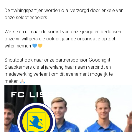
FC Lisse 2
Toegangs- en seizoenskaarten
De trainingspartijen worden o.a. verzorgd door enkele van
Heren- en jongensvoetbal
onze selectiespelers.
Vrouwen 1
Vrouwen- en meidenvoetbal
We kijken uit naar de komst van onze jeugd en bedanken
7 tegen 7 Voetbal (35+)
onze vrijwilligers die ook dit jaar de organisatie op zich
Zaalvoetbal
willen nemen
Walking Football
Uitslagen
Shoutout ook naar onze partnersponsor Goodnight
Programma
Slaapkamers die al jarenlang haar naam verbindt en
Tijd
medewerking verleent om dit evenement mogelijk te
maken
Zakelijk
LED-boarding NIEUW!
Sponsoren
0:00
Business Club 2.0
Heeren van Ter Specke
1:00