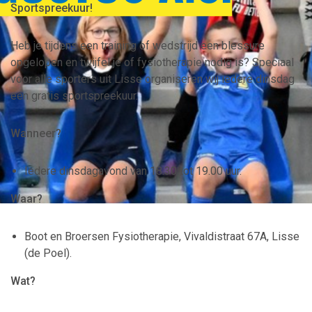
Sportspreekuur!
Heb je tijdens een training of wedstrijd een blessure
opgelopen en twijfel je of fysiotherapie nodig is? Speciaal
voor alle sporters uit Lisse organiseren wij iedere dinsdag
een gratis sportspreekuur.
Wanneer?
Iedere dinsdagavond van 18.30 tot 19.00 uur.
Waar?
Boot en Broersen Fysiotherapie, Vivaldistraat 67A, Lisse
(de Poel).
Wat?