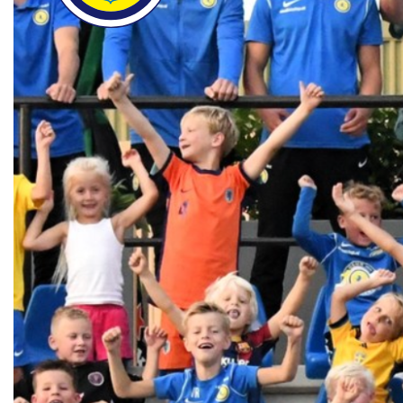
0:00
Contact
1:00
Vertrouwenspersonen
Financieel contactpersoon
0:00
Wie doet wat
Ruimte reserveren/huren
0:30
9:30
0:15
Voetbal.nl
Evenementen
info@fclisse.nl
9:30
0:15