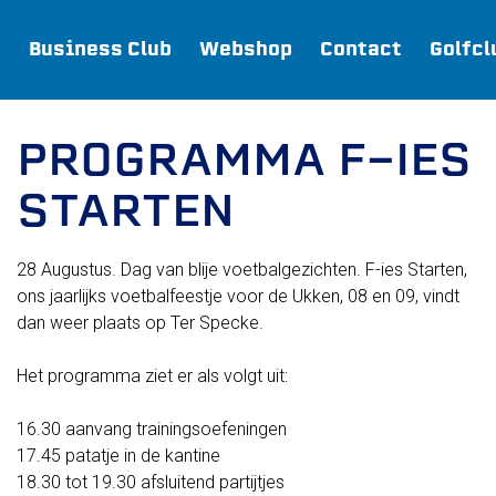
Business Club
Webshop
Contact
Golfcl
PROGRAMMA F-IES
Webshop
STARTEN
Join FC Lisse
28 Augustus. Dag van blije voetbalgezichten. F-ies Starten,
Aanmelden voor proeftraining
ons jaarlijks voetbalfeestje voor de Ukken, 08 en 09, vindt
Lid worden van FC Lisse
dan weer plaats op Ter Specke.
Word vrijwilliger
De Club van 100
Het programma ziet er als volgt uit:
Uitschrijven
16.30 aanvang trainingsoefeningen
Teams
17.45 patatje in de kantine
FC Lisse 1
18.30 tot 19.30 afsluitend partijtjes