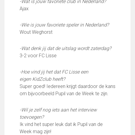
-Wat is jouw favoriete club in Nederland?
Wie doet wat
Ajax
Ruimte reserveren/huren
-Wie is jouw favoriete speler in Nederland?
VOLG ONS OP:
Wout Weghorst
-Wat denk jij dat de uitslag wordt zaterdag?
3-2 voor FC Lisse
-Hoe vind jij het dat FC Lisse een
eigen KidZclub heeft?
Super goed! Iedereen krijgt daardoor de kans
om bijvoorbeeld Pupil van de Week te zijn.
-Wil je zelf nog iets aan het interview
toevoegen?
Ik vind het super leuk dat ik Pupil van de
Week mag zijn!