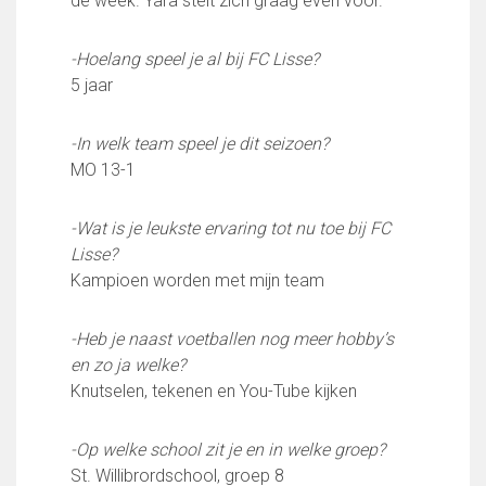
de week. Yara stelt zich graag even voor.
FC Lisse 1
FC Lisse 2
-Hoelang speel je al bij FC Lisse?
Toegangs- en seizoenskaarten
5 jaar
Heren- en jongensvoetbal
Vrouwen 1
-In welk team speel je dit seizoen?
Vrouwen- en meidenvoetbal
MO 13-1
7 tegen 7 Voetbal (35+)
Zaalvoetbal
Walking Football
-Wat is je leukste ervaring tot nu toe bij FC
Uitslagen
Lisse?
Programma
Kampioen worden met mijn team
Onze opleiding
-Heb je naast voetballen nog meer hobby’s
Jeugdopleiding FC Lisse
en zo ja welke?
Profiel Jeugdtrainers
Knutselen, tekenen en You-Tube kijken
Opleidingsteams
Beleidsplan Jeugd
-Op welke school zit je en in welke groep?
Keepersopleiding
St. Willibrordschool, groep 8