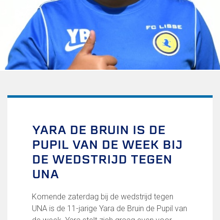
Uitschrijven
Over FC Lisse
Organisatie
Informatie voor de Pers
Onze historie
Onze S.P.O.R.T waarden
Fysiotherapie voor leden
Onze vrijwilligers en ereleden
Sportiviteit & respect
YARA DE BRUIN IS DE
Gallerij
PUPIL VAN DE WEEK BIJ
Kledingplan
Merchandise
DE WEDSTRIJD TEGEN
Contributie
UNA
Gevonden voorwerpen
Verenigingsdocumenten
Komende zaterdag bij de wedstrijd tegen
UNA is de 11-jarige Yara de Bruin de Pupil van
Teams