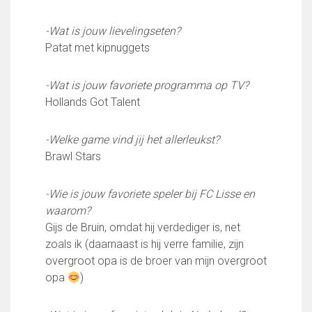
Partnerclub van Ajax
-Wat is jouw lievelingseten?
Zakelijk
Patat met kipnuggets
LED-boarding NIEUW!
Sponsoren
-Wat is jouw favoriete programma op TV?
Business Club 2.0
Hollands Got Talent
Heeren van Ter Specke
Maatschappelijke bijdrage
-Welke game vind jij het allerleukst?
Brawl Stars
Steun bij contributie
Support Casper
-Wie is jouw favoriete speler bij FC Lisse en
Dagbesteding ’s Heeren Loo
waarom?
De gezonde sportkantine
Gijs de Bruin, omdat hij verdediger is, net
Onze vrijwilligers en ereleden
zoals ik (daarnaast is hij verre familie, zijn
Contact
overgroot opa is de broer van mijn overgroot
opa
)
Vertrouwenspersonen
Financieel contactpersoon