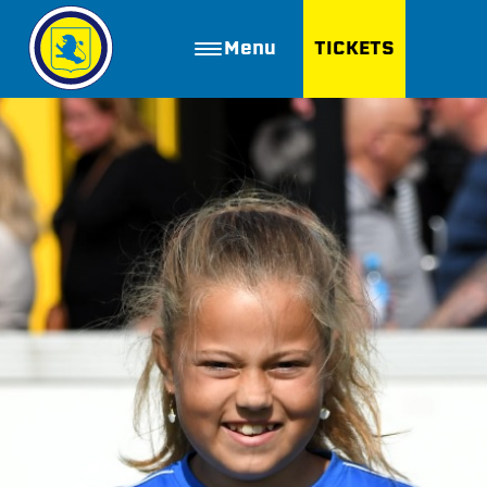
Menu
TICKETS
ZOEKEN
Golfbaan Ter Specke
Webshop
Nieuws
Vacatures
Join FC Lisse
Aanmelden voor proeftraining
Lid worden van FC Lisse
Word vrijwilliger
De Club van 100