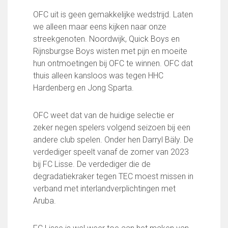
Wie doet wat
OFC uit is geen gemakkelijke wedstrijd. Laten
Ruimte reserveren/huren
we alleen maar eens kijken naar onze
streekgenoten. Noordwijk, Quick Boys en
Rijnsburgse Boys wisten met pijn en moeite
VOLG ONS OP:
hun ontmoetingen bij OFC te winnen. OFC dat
thuis alleen kansloos was tegen HHC
Hardenberg en Jong Sparta.
OFC weet dat van de huidige selectie er
zeker negen spelers volgend seizoen bij een
andere club spelen. Onder hen Darryl Bäly. De
verdediger speelt vanaf de zomer van 2023
bij FC Lisse. De verdediger die de
degradatiekraker tegen TEC moest missen in
verband met interlandverplichtingen met
Aruba.