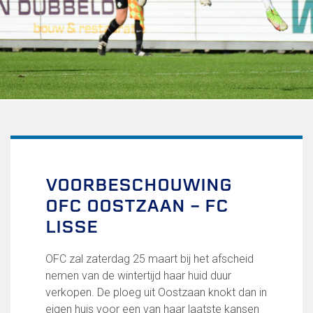
Uitschrijven
Over FC Lisse
Organisatie
Informatie voor de Pers
Onze historie
Onze S.P.O.R.T waarden
Fysiotherapie voor leden
Onze vrijwilligers en ereleden
Sportiviteit & respect
VOORBESCHOUWING
Gallerij
OFC OOSTZAAN – FC
Kledingplan
Merchandise
LISSE
Contributie
Gevonden voorwerpen
OFC zal zaterdag 25 maart bij het afscheid
Verenigingsdocumenten
nemen van de wintertijd haar huid duur
verkopen. De ploeg uit Oostzaan knokt dan in
Teams
eigen huis voor een van haar laatste kansen