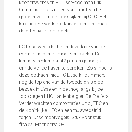
Partnerclub van Ajax
keeperswerk van FC Lisse-doelman Erik
Cummins. En daarmee komt meteen het
Zakelijk
grote euvel om de hoek kijken bij OFC. Het
krijgt iedere wedstrijd kansen genoeg, maar
LED-boarding NIEUW!
de effectiviteit ontbreekt.
Sponsoren
Business Club 2.0
Heeren van Ter Specke
FC Lisse weet dat het in deze fase van de
competitie punten moet sprokkelen. De
Maatschappelijke bijdrage
kenners denken dat 42 punten genoeg zijn
om de veilige haven te bereiken. Zo simpel is
Steun bij contributie
deze opdracht niet. FC Lisse krijgt immers
Support Casper
nog de top drie van de tweede divisie op
Dagbesteding ’s Heeren Loo
bezoek in Lisse en moet nog langs bij de
De gezonde sportkantine
topploegen HHC Hardenberg en De Treffers.
Onze vrijwilligers en ereleden
Verder wachten confrontaties uit bij TEC en
Contact
de Koninklijke HFC en een thuiswedstrijd
tegen IJsselmeervogels. Stuk voor stuk
Vertrouwenspersonen
finales. Maar eerst OFC.
Financieel contactpersoon