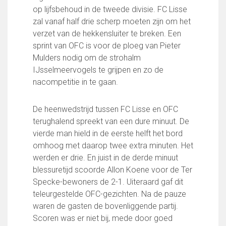
FC Lisse 1
op lijfsbehoud in de tweede divisie. FC Lisse
FC Lisse 2
zal vanaf half drie scherp moeten zijn om het
Toegangs- en seizoenskaarten
verzet van de hekkensluiter te breken. Een
Heren- en jongensvoetbal
sprint van OFC is voor de ploeg van Pieter
Vrouwen 1
Mulders nodig om de strohalm
Vrouwen- en meidenvoetbal
IJsselmeervogels te grijpen en zo de
7 tegen 7 Voetbal (35+)
nacompetitie in te gaan.
Zaalvoetbal
Walking Football
De heenwedstrijd tussen FC Lisse en OFC
Uitslagen
terughalend spreekt van een dure minuut. De
Programma
vierde man hield in de eerste helft het bord
omhoog met daarop twee extra minuten. Het
Onze opleiding
werden er drie. En juist in de derde minuut
Jeugdopleiding FC Lisse
blessuretijd scoorde Allon Koene voor de Ter
Profiel Jeugdtrainers
Specke-bewoners de 2-1. Uiteraard gaf dit
Opleidingsteams
teleurgestelde OFC-gezichten. Na de pauze
Beleidsplan Jeugd
waren de gasten de bovenliggende partij.
Keepersopleiding
Scoren was er niet bij, mede door goed