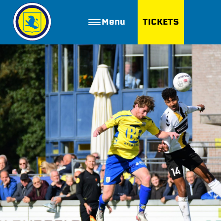
Menu
TICKETS
ZOEKEN
Golfbaan Ter Specke
Webshop
Nieuws
Vacatures
Join FC Lisse
Aanmelden voor proeftraining
Lid worden van FC Lisse
Word vrijwilliger
De Club van 100