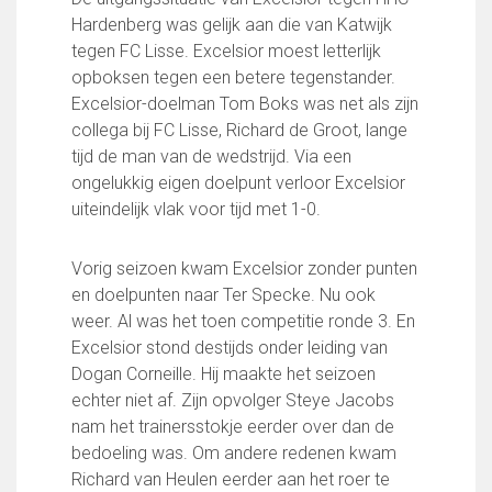
Wie doet wat
Hardenberg was gelijk aan die van Katwijk
Ruimte reserveren/huren
tegen FC Lisse. Excelsior moest letterlijk
opboksen tegen een betere tegenstander.
Excelsior-doelman Tom Boks was net als zijn
VOLG ONS OP:
collega bij FC Lisse, Richard de Groot, lange
tijd de man van de wedstrijd. Via een
ongelukkig eigen doelpunt verloor Excelsior
uiteindelijk vlak voor tijd met 1-0.
Vorig seizoen kwam Excelsior zonder punten
en doelpunten naar Ter Specke. Nu ook
weer. Al was het toen competitie ronde 3. En
Excelsior stond destijds onder leiding van
Dogan Corneille. Hij maakte het seizoen
echter niet af. Zijn opvolger Steye Jacobs
nam het trainersstokje eerder over dan de
bedoeling was. Om andere redenen kwam
Richard van Heulen eerder aan het roer te