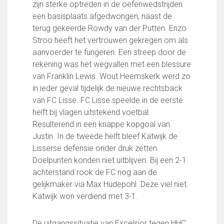
Partnerclub van Ajax
zijn sterke optreden in de oefenwedstrijden
een basisplaats afgedwongen, naast de
Zakelijk
terug gekeerde Rowdy van der Putten. Enzo
Stroo heeft het vertrouwen gekregen om als
LED-boarding NIEUW!
aanvoerder te fungeren. Een streep door de
Sponsoren
rekening was het wegvallen met een blessure
Business Club 2.0
van Franklin Lewis. Wout Heemskerk werd zo
Heeren van Ter Specke
in ieder geval tijdelijk de nieuwe rechtsback
Maatschappelijke bijdrage
van FC Lisse. FC Lisse speelde in de eerste
helft bij vlagen uitstekend voetbal.
Steun bij contributie
Resulterend in een knappe kopgoal van
Support Casper
Justin. In de tweede helft bleef Katwijk de
Dagbesteding ’s Heeren Loo
Lisserse defensie onder druk zetten.
De gezonde sportkantine
Doelpunten konden niet uitblijven. Bij een 2-1
Onze vrijwilligers en ereleden
achterstand rook de FC nog aan de
gelijkmaker via Max Hudepohl. Deze viel niet.
Contact
Katwijk won verdiend met 3-1.
Vertrouwenspersonen
Financieel contactpersoon
De uitgangssituatie van Excelsior tegen HHC