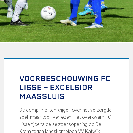
Uitschrijven
Over FC Lisse
Organisatie
Informatie voor de Pers
Onze historie
Onze S.P.O.R.T waarden
Fysiotherapie voor leden
Onze vrijwilligers en ereleden
Sportiviteit & respect
VOORBESCHOUWING FC
Gallerij
LISSE – EXCELSIOR
Kledingplan
Merchandise
MAASSLUIS
Contributie
Gevonden voorwerpen
De complimenten krijgen over het verzorgde
Verenigingsdocumenten
spel, maar toch verliezen. Het overkwam FC
Lisse tijdens de seizoensopening op De
Teams
Krom tegen landskampioen VV Katwijk.