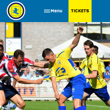
Menu
TICKETS
ZOEKEN
Golfbaan Ter Specke
Webshop
Nieuws
Vacatures
Join FC Lisse
Aanmelden voor proeftraining
Lid worden van FC Lisse
Word vrijwilliger
De Club van 100