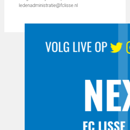
ledenadministratie@fclisse.nl