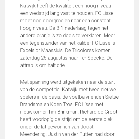
FC Lisse 1
Katwijk heeft de kwaliteit een hoog niveau
FC Lisse 2
een wedstrijd lang vast te houden. FC Lisse
Toegangs- en seizoenskaarten
moet nog doorgroeien naar een constant
Heren- en jongensvoetbal
hoog niveau. De 3-1 nederlaag tegen het
Vrouwen 1
andere oranje is zo deels te verklaren. Meer
Vrouwen- en meidenvoetbal
een tegenstander van het kaliber FC Lisse is
7 tegen 7 Voetbal (35+)
Excelsior Maassluis. De Tricolores komen
Zaalvoetbal
zaterdag 26 augustus naar Ter Specke. De
Walking Football
aftrap is om half drie.
Uitslagen
Programma
Met spanning werd uitgekeken naar de start
van de competitie. Katwijk met twee nieuwe
Onze opleiding
spelers in de basis: de voetbalvrienden Sietse
Jeugdopleiding FC Lisse
Brandsma en Koen Tros. FC Lisse met
Profiel Jeugdtrainers
nieuwkomer Tim Brinkman. Richard de Groot
Opleidingsteams
heeft voorlopig de strijd om de eerste plek
Beleidsplan Jeugd
onder de lat gewonnen van Joost
Keepersopleiding
Meendering. Justin van der Putten had door