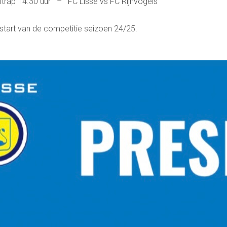
trap 14.30 uur – FC Lisse vs FC Rijnvogels
start van de competitie seizoen 24/25.
Contact
Vertrouwenspersonen
Financieel contactpersoon
Wie doet wat
Ruimte reserveren/huren
Voetbal.nl
Evenementen
info@fclisse.nl