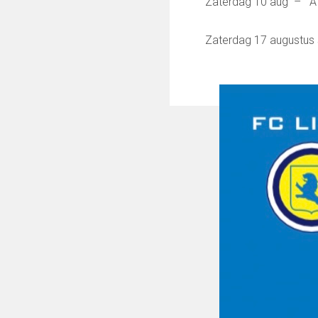
Zaterdag 10 aug – Af
Keepersopleiding
Partnerclub van Ajax
Zaterdag 17 augustus 
Maatschappelijke bijdrage
Steun bij contributie
Support Casper
Dagbesteding ’s Heeren Loo
De gezonde sportkantine
Onze vrijwilligers en ereleden
VOLG ONS OP:
FC Lisse TV