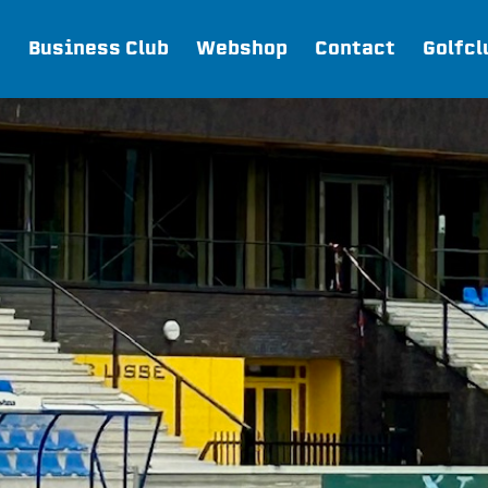
Business Club
Webshop
Contact
Golfcl
Webshop
Join FC Lisse
Aanmelden voor proeftraining
Lid worden van FC Lisse
Word vrijwilliger
De Club van 100
Uitschrijven
Teams
FC Lisse 1