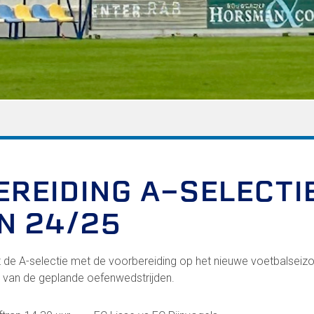
FC Lisse 2
Toegangs- en seizoenskaarten
Heren- en jongensvoetbal
Vrouwen 1
Vrouwen- en meidenvoetbal
7 tegen 7 Voetbal (35+)
Zaalvoetbal
Walking Football
Uitslagen
Programma
REIDING A-SELECTI
N 24/25
Zakelijk
LED-boarding NIEUW!
rt de A-selectie met de voorbereiding op het nieuwe voetbalsei
Sponsoren
t van de geplande oefenwedstrijden.
Business Club 2.0
Heeren van Ter Specke