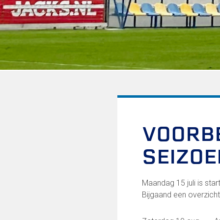
Informatie voor de Pers
Onze historie
Onze S.P.O.R.T waarden
Fysiotherapie voor leden
Onze vrijwilligers en ereleden
Sportiviteit & respect
Gallerij
Kledingplan
Merchandise
Contributie
Gevonden voorwerpen
VOORBE
Verenigingsdocumenten
SEIZOE
Onze opleiding
Jeugdopleiding FC Lisse
Maandag 15 juli is sta
Profiel Jeugdtrainers
Bijgaand een overzich
Opleidingsteams
Beleidsplan Jeugd