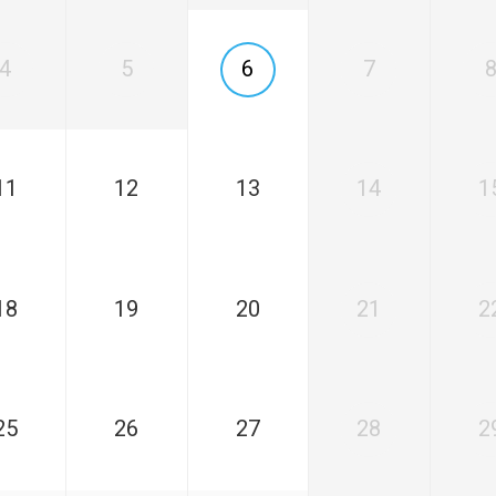
FC Lisse 2
Toegangs- en seizoenskaarten
Heren- en jongensvoetbal
4
5
6
7
Vrouwen 1
Vrouwen- en meidenvoetbal
7 tegen 7 Voetbal (35+)
Zaalvoetbal
11
12
13
14
1
Walking Football
Uitslagen
Programma
18
19
20
21
2
Zakelijk
LED-boarding NIEUW!
25
26
27
28
2
Sponsoren
Business Club 2.0
Heeren van Ter Specke