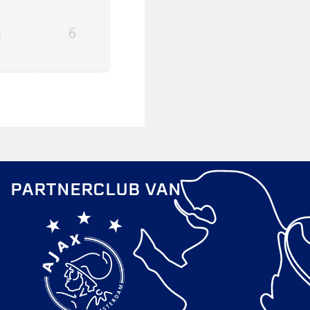
5
6
PARTNERCLUB VAN
0252-413494