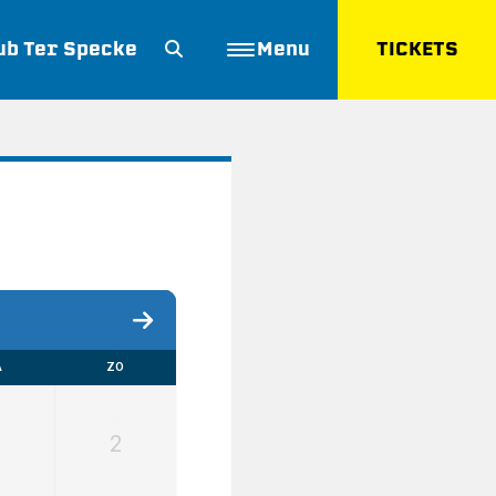
ub Ter Specke
Menu
TICKETS
ZOEKEN
A
ZO
1
2