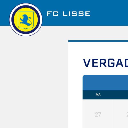
Golfbaan Ter Specke
VERGA
Nieuws
Vacatures
MA
Over FC Lisse
27
Organisatie