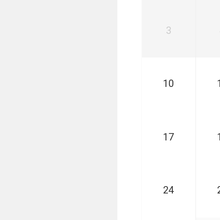
Informatie voor de Pers
Onze historie
Onze S.P.O.R.T waarden
3
Fysiotherapie voor leden
Onze vrijwilligers en ereleden
Sportiviteit & respect
Gallerij
10
Kledingplan
Merchandise
Contributie
Gevonden voorwerpen
Verenigingsdocumenten
17
Onze opleiding
Jeugdopleiding FC Lisse
24
Profiel Jeugdtrainers
Opleidingsteams
Beleidsplan Jeugd