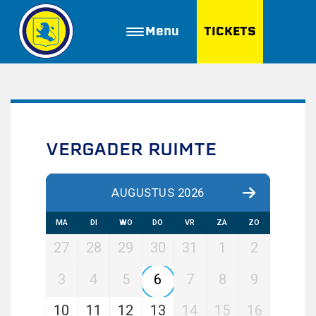
Menu
TICKETS
ZOEKEN
Golfbaan Ter Specke
Webshop
VERGADER RUIMTE
Nieuws
AUGUSTUS 2026
Vacatures
MA
DI
WO
DO
VR
ZA
ZO
Join FC Lisse
27
28
29
30
31
1
2
Aanmelden voor proeftraining
3
4
5
6
7
8
9
Lid worden van FC Lisse
Word vrijwilliger
10
11
12
13
14
15
16
De Club van 100