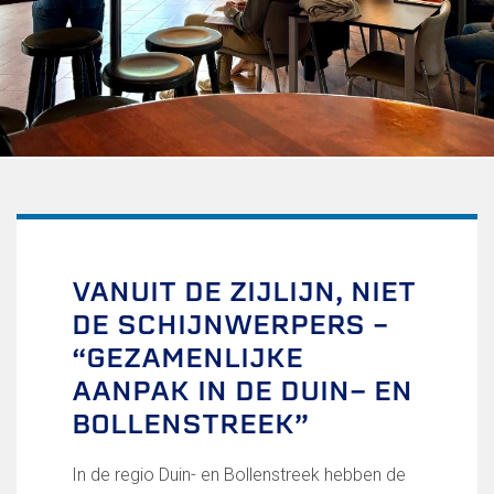
Uitschrijven
Over FC Lisse
Organisatie
Informatie voor de Pers
Onze historie
Onze S.P.O.R.T waarden
Fysiotherapie voor leden
Onze vrijwilligers en ereleden
Sportiviteit & respect
VANUIT DE ZIJLIJN, NIET
Gallerij
DE SCHIJNWERPERS –
Kledingplan
Merchandise
“GEZAMENLIJKE
Contributie
AANPAK IN DE DUIN- EN
Gevonden voorwerpen
BOLLENSTREEK”
Verenigingsdocumenten
Teams
In de regio Duin- en Bollenstreek hebben de