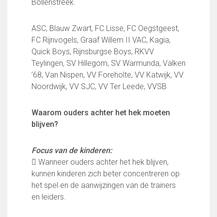
Bollenstreek.
Wie doet wat
Ruimte reserveren/huren
ASC, Blauw Zwart, FC Lisse, FC Oegstgeest,
FC Rijnvogels, Graaf Willem II VAC, Kagia,
VOLG ONS OP:
Quick Boys, Rijnsburgse Boys, RKVV
Teylingen, SV Hillegom, SV Warmunda, Valken
’68, Van Nispen, VV Foreholte, VV Katwijk, VV
Noordwijk, VV SJC, VV Ter Leede, VVSB
Waarom ouders achter het hek moeten
blijven?
Focus van de kinderen:
 Wanneer ouders achter het hek blijven,
kunnen kinderen zich beter concentreren op
het spel en de aanwijzingen van de trainers
en leiders.