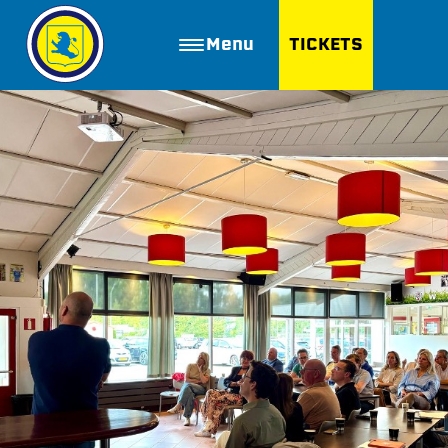
Menu
TICKETS
ZOEKEN
Golfbaan Ter Specke
Webshop
Nieuws
Vacatures
Join FC Lisse
Aanmelden voor proeftraining
Lid worden van FC Lisse
Word vrijwilliger
De Club van 100