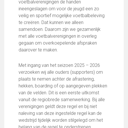
voetbalverenigingen de handen
FC Lisse 1
ineengeslagen om voor de jeugd een zo
FC Lisse 2
veilig en sportief mogelijke voetbalbeleving
Toegangs- en seizoenskaarten
te creëren. Dat kunnen we alleen
Heren- en jongensvoetbal
samendoen. Daarom zijn we gezamenlijk
Vrouwen 1
met alle voetbalverenigingen in overleg
Vrouwen- en meidenvoetbal
gegaan om overkoepelende afspraken
7 tegen 7 Voetbal (35+)
daarover te maken.
Zaalvoetbal
Walking Football
Met ingang van het seizoen 2025 – 2026
Uitslagen
verzoeken wij alle ouders (supporters) om
Programma
plaats te nemen achter de afrastering,
Onze opleiding
hekken, boarding of op aangegeven plekken
van de velden. Dit is een eerste uitkomst
Jeugdopleiding FC Lisse
vanuit de regiobrede samenwerking. Bij alle
Profiel Jeugdtrainers
verenigingen geldt deze regel en bij niet
Opleidingsteams
naleving van deze ingestelde regel kan de
Beleidsplan Jeugd
wedstrijd tijdelijk worden stilgelegd om het
Keepersopleiding
belang van de regel te onderstrepen.