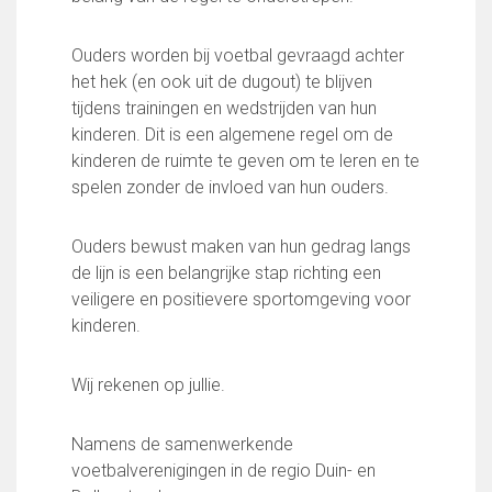
Partnerclub van Ajax
Zakelijk
Ouders worden bij voetbal gevraagd achter
het hek (en ook uit de dugout) te blijven
LED-boarding NIEUW!
tijdens trainingen en wedstrijden van hun
Sponsoren
kinderen. Dit is een algemene regel om de
Business Club 2.0
kinderen de ruimte te geven om te leren en te
Heeren van Ter Specke
spelen zonder de invloed van hun ouders.
Maatschappelijke bijdrage
Ouders bewust maken van hun gedrag langs
Steun bij contributie
de lijn is een belangrijke stap richting een
Support Casper
veiligere en positievere sportomgeving voor
Dagbesteding ’s Heeren Loo
kinderen.
De gezonde sportkantine
Onze vrijwilligers en ereleden
Wij rekenen op jullie.
Contact
Namens de samenwerkende
Vertrouwenspersonen
voetbalverenigingen in de regio Duin- en
Financieel contactpersoon