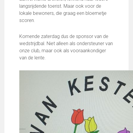
Partnerclub van Ajax
langsrijdende toerist. Maar ook voor de
lokale bewoners, die graag een bloemetje
Zakelijk
scoren.
LED-boarding NIEUW!
Sponsoren
Komende zaterdag dus de sponsor van de
Business Club 2.0
wedstrijdbal. Niet alleen als ondersteuner van
Heeren van Ter Specke
onze club, maar ook als vooraankondiger
van de lente.
Maatschappelijke bijdrage
Steun bij contributie
Support Casper
Dagbesteding ’s Heeren Loo
De gezonde sportkantine
Onze vrijwilligers en ereleden
Contact
Vertrouwenspersonen
Financieel contactpersoon