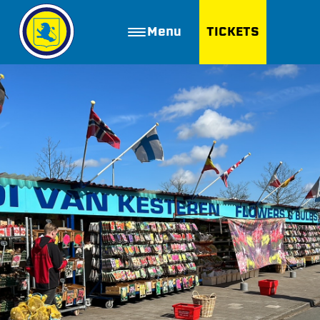
Menu
TICKETS
ZOEKEN
Golfbaan Ter Specke
Webshop
Nieuws
Vacatures
Join FC Lisse
Aanmelden voor proeftraining
Lid worden van FC Lisse
Word vrijwilliger
De Club van 100