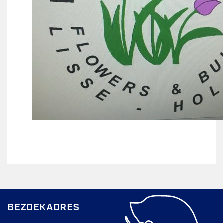
Wie doet wat
Ruimte reserveren/huren
VOLG ONS OP:
BEZOEKADRES