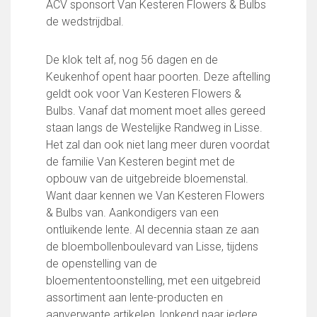
ACV sponsort Van Kesteren Flowers & Bulbs
FC Lisse 1
de wedstrijdbal.
FC Lisse 2
Toegangs- en seizoenskaarten
De klok telt af, nog 56 dagen en de
Heren- en jongensvoetbal
Keukenhof opent haar poorten. Deze aftelling
Vrouwen 1
geldt ook voor Van Kesteren Flowers &
Vrouwen- en meidenvoetbal
Bulbs. Vanaf dat moment moet alles gereed
7 tegen 7 Voetbal (35+)
staan langs de Westelijke Randweg in Lisse.
Zaalvoetbal
Het zal dan ook niet lang meer duren voordat
Walking Football
de familie Van Kesteren begint met de
Uitslagen
opbouw van de uitgebreide bloemenstal.
Programma
Want daar kennen we Van Kesteren Flowers
Onze opleiding
& Bulbs van. Aankondigers van een
ontluikende lente. Al decennia staan ze aan
Jeugdopleiding FC Lisse
de bloembollenboulevard van Lisse, tijdens
Profiel Jeugdtrainers
de openstelling van de
Opleidingsteams
bloemententoonstelling, met een uitgebreid
Beleidsplan Jeugd
assortiment aan lente-producten en
Keepersopleiding
aanverwante artikelen, lonkend naar iedere