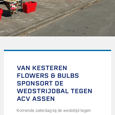
Uitschrijven
Over FC Lisse
Organisatie
Informatie voor de Pers
Onze historie
Onze S.P.O.R.T waarden
Fysiotherapie voor leden
Onze vrijwilligers en ereleden
Sportiviteit & respect
VAN KESTEREN
Gallerij
FLOWERS & BULBS
Kledingplan
Merchandise
SPONSORT DE
Contributie
WEDSTRIJDBAL TEGEN
Gevonden voorwerpen
ACV ASSEN
Verenigingsdocumenten
Teams
Komende zaterdag bij de wedstrijd tegen