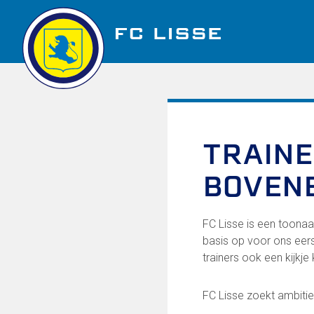
Golfbaan Ter Specke
TRAINE
Nieuws
BOVEN
Vacatures
FC Lisse is een toonaa
basis op voor ons eers
trainers ook een kijkj
Over FC Lisse
FC Lisse zoekt ambiti
Organisatie