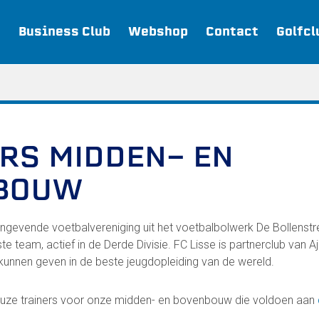
Business Club
Webshop
Contact
Golfcl
Webshop
RS MIDDEN- EN
Join FC Lisse
BOUW
Aanmelden voor proeftraining
Lid worden van FC Lisse
Word vrijwilliger
ngevende voetbalvereniging uit het voetbalbolwerk De Bollenstre
De Club van 100
te team, actief in de Derde Divisie. FC Lisse is partnerclub van 
Uitschrijven
e kunnen geven in de beste jeugdopleiding van de wereld.
Teams
euze trainers voor onze midden- en bovenbouw die voldoen aan
FC Lisse 1