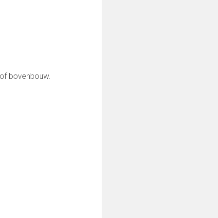
n/of bovenbouw.
0252-413494