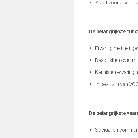
Zorgt voor discipli
Keepersopleiding
Partnerclub van Ajax
Maatschappelijke bijdrage
De belangrijkste funct
Steun bij contributie
Support Casper
Ervaring met het ge
Dagbesteding ’s Heeren Loo
De gezonde sportkantine
Beschikken over mi
Onze vrijwilligers en ereleden
Kennis en ervaring 
VOLG ONS OP:
In bezit zijn van VO
FC Lisse TV
De belangrijkste vaar
Sociaal en communi