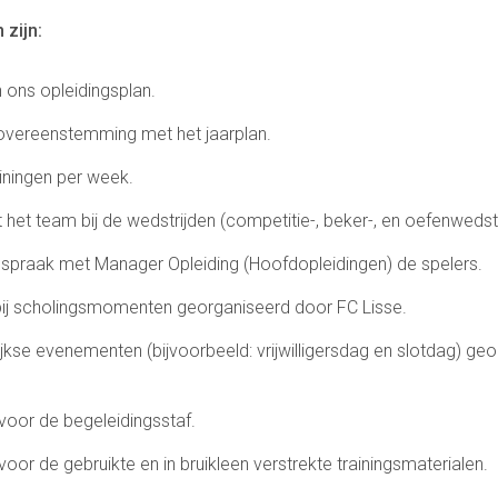
FC Lisse 2
 zijn:
Toegangs- en seizoenskaarten
Heren- en jongensvoetbal
n ons opleidingsplan.
Vrouwen 1
Vrouwen- en meidenvoetbal
n overeenstemming met het jaarplan.
7 tegen 7 Voetbal (35+)
Zaalvoetbal
iningen per week.
Walking Football
 het team bij de wedstrijden (competitie-, beker-, en oefenwedstr
Uitslagen
Programma
nspraak met Manager Opleiding (Hoofdopleidingen) de spelers.
 bij scholingsmomenten georganiseerd door FC Lisse.
lijkse evenementen (bijvoorbeeld: vrijwilligersdag en slotdag) g
Zakelijk
LED-boarding NIEUW!
 voor de begeleidingsstaf.
Sponsoren
Business Club 2.0
voor de gebruikte en in bruikleen verstrekte trainingsmaterialen.
Heeren van Ter Specke