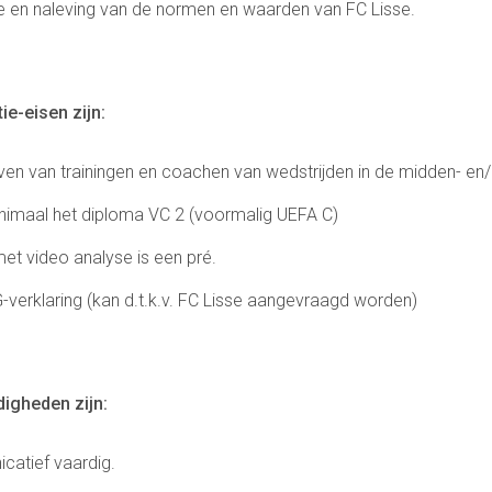
ne en naleving van de normen en waarden van FC Lisse.
Contact
ie-eisen zijn:
Vertrouwenspersonen
Financieel contactpersoon
ven van trainingen en coachen van wedstrijden in de midden- e
Wie doet wat
Ruimte reserveren/huren
nimaal het diploma VC 2 (voormalig UEFA C)
met video analyse is een pré.
G-verklaring (kan d.t.k.v. FC Lisse aangevraagd worden)
Voetbal.nl
Evenementen
info@fclisse.nl
digheden zijn:
catief vaardig.