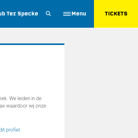
ub Ter Specke
Menu
TICKETS
ZOEKEN
ek. We leiden in de
Ajax waardoor wij onze
dit profiel
.