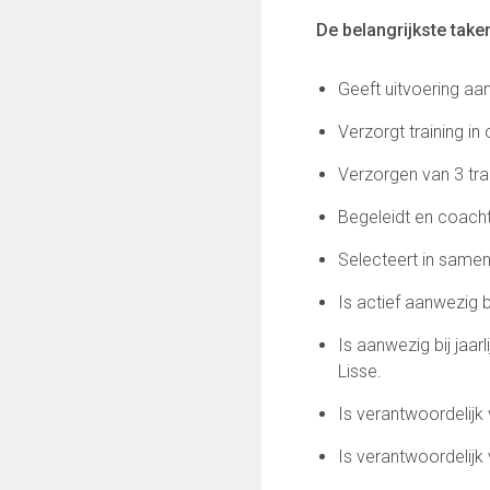
Informatie voor de Pers
De belangrijkste taken
Onze historie
Onze S.P.O.R.T waarden
Fysiotherapie voor leden
Geeft uitvoering aa
Onze vrijwilligers en ereleden
Verzorgt training i
Sportiviteit & respect
Gallerij
Verzorgen van 3 tra
Kledingplan
Begeleidt en coacht
Merchandise
Contributie
Selecteert in same
Gevonden voorwerpen
Verenigingsdocumenten
Is actief aanwezig
Is aanwezig bij jaar
Onze opleiding
Lisse.
Jeugdopleiding FC Lisse
Is verantwoordelijk
Profiel Jeugdtrainers
Opleidingsteams
Is verantwoordelijk 
Beleidsplan Jeugd