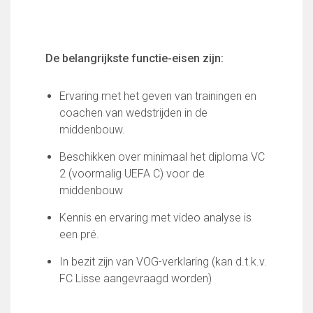
Wie doet wat
Ruimte reserveren/huren
De belangrijkste functie-eisen zijn:
VOLG ONS OP:
Ervaring met het geven van trainingen en
coachen van wedstrijden in de
middenbouw.
Beschikken over minimaal het diploma VC
2 (voormalig UEFA C) voor de
middenbouw
Kennis en ervaring met video analyse is
een pré.
In bezit zijn van VOG-verklaring (kan d.t.k.v.
FC Lisse aangevraagd worden)