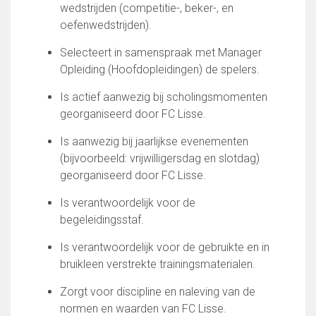
Partnerclub van Ajax
wedstrijden (competitie-, beker-, en
oefenwedstrijden).
Zakelijk
Selecteert in samenspraak met Manager
LED-boarding NIEUW!
Opleiding (Hoofdopleidingen) de spelers.
Sponsoren
Business Club 2.0
Is actief aanwezig bij scholingsmomenten
Heeren van Ter Specke
georganiseerd door FC Lisse.
Maatschappelijke bijdrage
Is aanwezig bij jaarlijkse evenementen
(bijvoorbeeld: vrijwilligersdag en slotdag)
Steun bij contributie
georganiseerd door FC Lisse.
Support Casper
Dagbesteding ’s Heeren Loo
Is verantwoordelijk voor de
De gezonde sportkantine
begeleidingsstaf.
Onze vrijwilligers en ereleden
Is verantwoordelijk voor de gebruikte en in
Contact
bruikleen verstrekte trainingsmaterialen.
Vertrouwenspersonen
Zorgt voor discipline en naleving van de
Financieel contactpersoon
normen en waarden van FC Lisse.