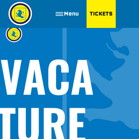
Menu
TICKETS
ZOEKEN
Golfbaan Ter Specke
Webshop
Nieuws
Vacatures
Join FC Lisse
Aanmelden voor proeftraining
Lid worden van FC Lisse
Word vrijwilliger
De Club van 100