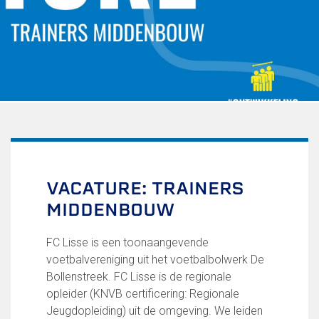
Uitschrijven
Over FC Lisse
Organisatie
Informatie voor de Pers
Onze historie
Onze S.P.O.R.T waarden
Fysiotherapie voor leden
Onze vrijwilligers en ereleden
Sportiviteit & respect
VACATURE: TRAINERS
Gallerij
MIDDENBOUW
Kledingplan
Merchandise
Contributie
FC Lisse is een toonaangevende
Gevonden voorwerpen
voetbalvereniging uit het voetbalbolwerk De
Verenigingsdocumenten
Bollenstreek. FC Lisse is de regionale
opleider (KNVB certificering: Regionale
Teams
Jeugdopleiding) uit de omgeving. We leiden