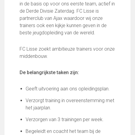
in de basis op voor ons eerste team, actief in
FC Lisse 1
de Derde Divisie Zaterdag. FC Lisse is
FC Lisse 2
partnerclub van Ajax waardoor wij onze
Toegangs- en seizoenskaarten
trainers ook een kijkje kunnen geven in de
Heren- en jongensvoetbal
beste jeugdopleiding van de wereld.
Vrouwen 1
Vrouwen- en meidenvoetbal
7 tegen 7 Voetbal (35+)
FC Lisse zoekt ambitieuze trainers voor onze
Zaalvoetbal
middenbouw.
Walking Football
Uitslagen
De belangrijkste taken zijn:
Programma
Geeft uitvoering aan ons opleidingsplan.
Onze opleiding
Jeugdopleiding FC Lisse
Verzorgt training in overeenstemming met
Profiel Jeugdtrainers
het jaarplan.
Opleidingsteams
Verzorgen van 3 trainingen per week.
Beleidsplan Jeugd
Keepersopleiding
Begeleidt en coacht het team bij de