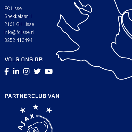
Uitschrijven
FC Lisse
Spekkelaan 1
Over FC Lisse
2161 GH Lisse
Organisatie
info@fclisse.nl
Informatie voor de Pers
0252-413494
Onze historie
Onze S.P.O.R.T waarden
Fysiotherapie voor leden
VOLG ONS OP:
Onze vrijwilligers en ereleden
Sportiviteit & respect
Gallerij
Kledingplan
Merchandise
PARTNERCLUB VAN
Contributie
Gevonden voorwerpen
Verenigingsdocumenten
Teams