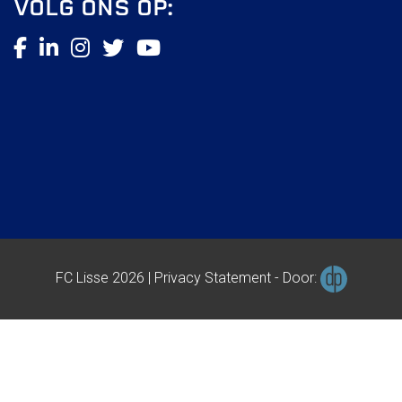
VOLG ONS OP:
FC Lisse 2
Toegangs- en seizoenskaarten
Heren- en jongensvoetbal
Vrouwen 1
Vrouwen- en meidenvoetbal
7 tegen 7 Voetbal (35+)
Zaalvoetbal
Walking Football
Uitslagen
Programma
FC Lisse 2026 |
Privacy Statement
-
Door:
Zakelijk
LED-boarding NIEUW!
Sponsoren
Business Club 2.0
Heeren van Ter Specke