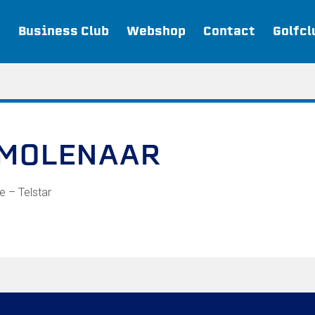
Business Club
Webshop
Contact
Golfcl
Webshop
 MOLENAAR
Join FC Lisse
Aanmelden voor proeftraining
e – Telstar
Lid worden van FC Lisse
Word vrijwilliger
De Club van 100
Uitschrijven
Teams
FC Lisse 1