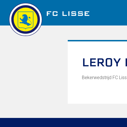
Golfbaan Ter Specke
LEROY
Nieuws
Vacatures
Bekerwedstrijd FC Liss
Over FC Lisse
Organisatie