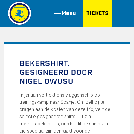
Menu
TICKETS
ZOEKEN
Golfbaan Ter Specke
Webshop
BEKERSHIRT.
GESIGNEERD DOOR
Nieuws
NIGEL OWUSU
Vacatures
In januari vertrekt ons vlaggenschip op
Join FC Lisse
trainingskamp naar Spanje. Om zelf bij te
dragen aan de kosten van deze trip, veilt de
Aanmelden voor proeftraining
selectie gesigneerde shirts. Dit zijn
Lid worden van FC Lisse
memorabele shirts, omdat dit de shirts zijn
Word vrijwilliger
die speciaal zijn gemaakt voor de
De Club van 100