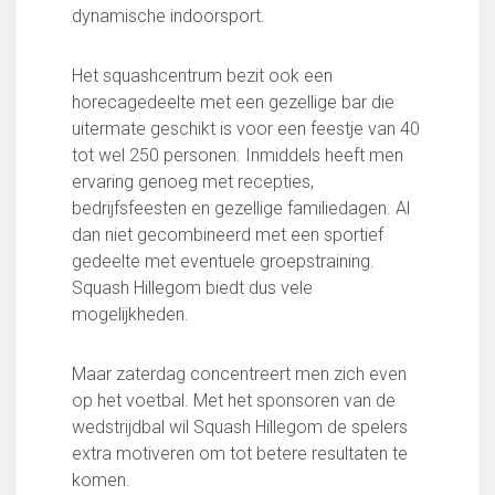
Partnerclub van Ajax
dynamische indoorsport.
Zakelijk
Het squashcentrum bezit ook een
LED-boarding NIEUW!
horecagedeelte met een gezellige bar die
Sponsoren
uitermate geschikt is voor een feestje van 40
Business Club 2.0
tot wel 250 personen. Inmiddels heeft men
Heeren van Ter Specke
ervaring genoeg met recepties,
bedrijfsfeesten en gezellige familiedagen. Al
Maatschappelijke bijdrage
dan niet gecombineerd met een sportief
Steun bij contributie
gedeelte met eventuele groepstraining.
Support Casper
Squash Hillegom biedt dus vele
Dagbesteding ’s Heeren Loo
mogelijkheden.
De gezonde sportkantine
Onze vrijwilligers en ereleden
Maar zaterdag concentreert men zich even
op het voetbal. Met het sponsoren van de
Contact
wedstrijdbal wil Squash Hillegom de spelers
Vertrouwenspersonen
extra motiveren om tot betere resultaten te
Financieel contactpersoon
komen.