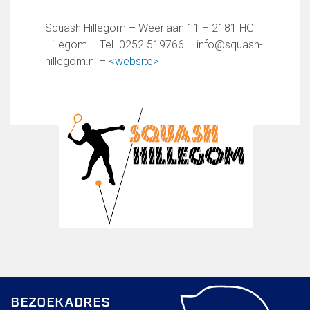
Wie doet wat
Ruimte reserveren/huren
Squash Hillegom – Weerlaan 11 – 2181 HG
Hillegom – Tel. 0252 519766 – info@squash-
hillegom.nl –
<website>
VOLG ONS OP:
BEZOEKADRES