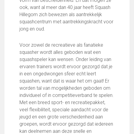
vorm van bescheidenheid. En dat mogen ze
FC Lisse 1
ook, want al meer dan 40 jaar heeft Squash
FC Lisse 2
Hillegom zich bewezen als aantrekkelijk
Toegangs- en seizoenskaarten
squashcentrum met aantrekkingskracht voor
Heren- en jongensvoetbal
jong en oud.
Vrouwen 1
Vrouwen- en meidenvoetbal
Voor zowel de recreatieve als fanatieke
7 tegen 7 Voetbal (35+)
squasher wordt alles geboden wat een
Zaalvoetbal
squashspeler kan wensen. Onder leiding van
Walking Football
ervaren trainers wordt ervoor gezorgd dat je
Uitslagen
in een ongedwongen sfeer echt leert
Programma
squashen, want dat is waar het om gaat! Er
worden tal van mogelijkheden geboden om
Onze opleiding
individueel of in competitieverband te spelen.
Jeugdopleiding FC Lisse
Met een breed sport- en recreatiepakket,
Profiel Jeugdtrainers
veel flexibiliteit, speciale aandacht voor de
Opleidingsteams
jeugd en een grote verscheidenheid aan
Beleidsplan Jeugd
groepen, wordt ervoor gezorgd dat iedereen
Keepersopleiding
kan deelnemen aan deze snelle en