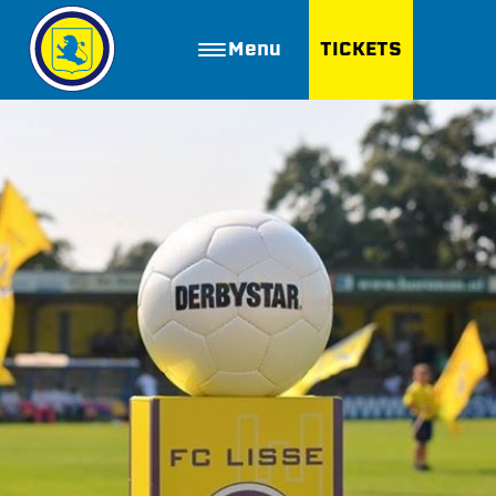
Menu
TICKETS
ZOEKEN
Golfbaan Ter Specke
Webshop
Nieuws
Vacatures
Join FC Lisse
Aanmelden voor proeftraining
Lid worden van FC Lisse
Word vrijwilliger
De Club van 100