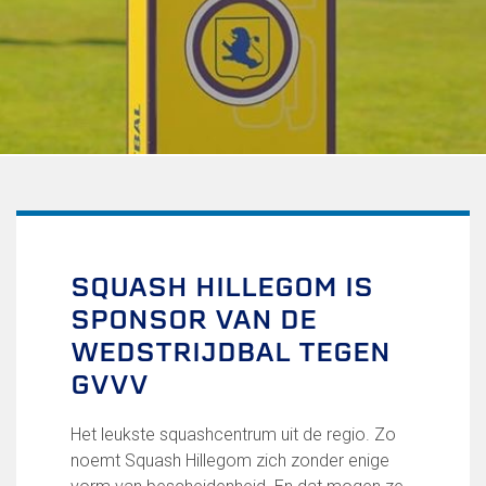
Uitschrijven
Over FC Lisse
Organisatie
Informatie voor de Pers
Onze historie
Onze S.P.O.R.T waarden
Fysiotherapie voor leden
Onze vrijwilligers en ereleden
Sportiviteit & respect
SQUASH HILLEGOM IS
Gallerij
SPONSOR VAN DE
Kledingplan
Merchandise
WEDSTRIJDBAL TEGEN
Contributie
GVVV
Gevonden voorwerpen
Verenigingsdocumenten
Het leukste squashcentrum uit de regio. Zo
noemt Squash Hillegom zich zonder enige
Teams