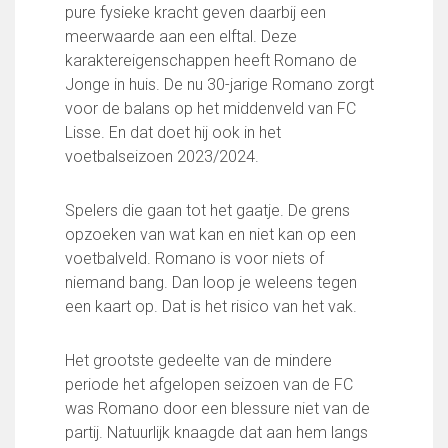
pure fysieke kracht geven daarbij een
FC Lisse 1
meerwaarde aan een elftal. Deze
FC Lisse 2
karaktereigenschappen heeft Romano de
Toegangs- en seizoenskaarten
Jonge in huis. De nu 30-jarige Romano zorgt
Heren- en jongensvoetbal
voor de balans op het middenveld van FC
Vrouwen 1
Lisse. En dat doet hij ook in het
Vrouwen- en meidenvoetbal
voetbalseizoen 2023/2024.
7 tegen 7 Voetbal (35+)
Zaalvoetbal
Walking Football
Spelers die gaan tot het gaatje. De grens
Uitslagen
opzoeken van wat kan en niet kan op een
Programma
voetbalveld. Romano is voor niets of
niemand bang. Dan loop je weleens tegen
Onze opleiding
een kaart op. Dat is het risico van het vak.
Jeugdopleiding FC Lisse
Profiel Jeugdtrainers
Het grootste gedeelte van de mindere
Opleidingsteams
periode het afgelopen seizoen van de FC
Beleidsplan Jeugd
was Romano door een blessure niet van de
Keepersopleiding
partij. Natuurlijk knaagde dat aan hem langs