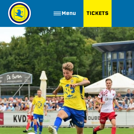
Menu
TICKETS
ZOEKEN
Golfbaan Ter Specke
Webshop
Nieuws
Vacatures
Join FC Lisse
Aanmelden voor proeftraining
Lid worden van FC Lisse
Word vrijwilliger
De Club van 100