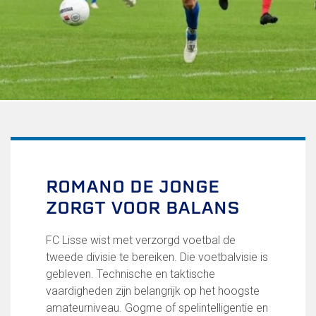
Uitschrijven
Over FC Lisse
Organisatie
Informatie voor de Pers
Onze historie
Onze S.P.O.R.T waarden
Fysiotherapie voor leden
Onze vrijwilligers en ereleden
Sportiviteit & respect
ROMANO DE JONGE
Gallerij
ZORGT VOOR BALANS
Kledingplan
Merchandise
Contributie
FC Lisse wist met verzorgd voetbal de
Gevonden voorwerpen
tweede divisie te bereiken. Die voetbalvisie is
Verenigingsdocumenten
gebleven. Technische en taktische
vaardigheden zijn belangrijk op het hoogste
Teams
amateurniveau. Gogme of spelintelligentie en