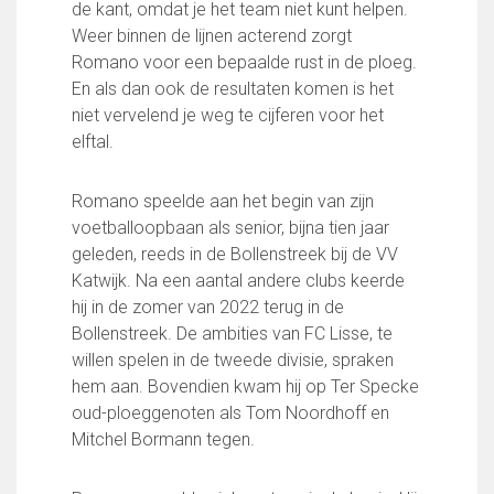
Partnerclub van Ajax
de kant, omdat je het team niet kunt helpen.
Weer binnen de lijnen acterend zorgt
Zakelijk
Romano voor een bepaalde rust in de ploeg.
En als dan ook de resultaten komen is het
LED-boarding NIEUW!
niet vervelend je weg te cijferen voor het
Sponsoren
elftal.
Business Club 2.0
Heeren van Ter Specke
Romano speelde aan het begin van zijn
Maatschappelijke bijdrage
voetballoopbaan als senior, bijna tien jaar
geleden, reeds in de Bollenstreek bij de VV
Steun bij contributie
Katwijk. Na een aantal andere clubs keerde
Support Casper
hij in de zomer van 2022 terug in de
Dagbesteding ’s Heeren Loo
Bollenstreek. De ambities van FC Lisse, te
De gezonde sportkantine
willen spelen in de tweede divisie, spraken
Onze vrijwilligers en ereleden
hem aan. Bovendien kwam hij op Ter Specke
Contact
oud-ploeggenoten als Tom Noordhoff en
Mitchel Bormann tegen.
Vertrouwenspersonen
Financieel contactpersoon