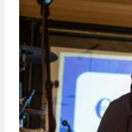
Partnerclub van Ajax
Zakelijk
LED-boarding NIEUW!
Sponsoren
Business Club 2.0
Heeren van Ter Specke
Maatschappelijke bijdrage
Steun bij contributie
Support Casper
Dagbesteding ’s Heeren Loo
De gezonde sportkantine
Onze vrijwilligers en ereleden
Contact
Vertrouwenspersonen
Financieel contactpersoon