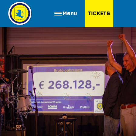
Menu
TICKETS
ZOEKEN
Golfbaan Ter Specke
Webshop
Nieuws
Vacatures
Join FC Lisse
Aanmelden voor proeftraining
Lid worden van FC Lisse
Word vrijwilliger
De Club van 100