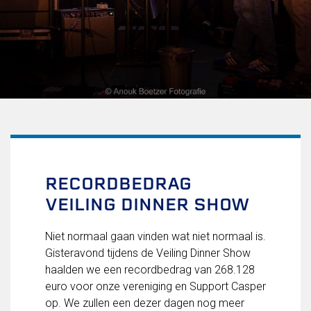
Uitschrijven
Over FC Lisse
Organisatie
Informatie voor de Pers
Onze historie
Onze S.P.O.R.T waarden
Fysiotherapie voor leden
Onze vrijwilligers en ereleden
Sportiviteit & respect
RECORDBEDRAG
Gallerij
VEILING DINNER SHOW
Kledingplan
Merchandise
Contributie
Niet normaal gaan vinden wat niet normaal is.
Gevonden voorwerpen
Gisteravond tijdens de Veiling Dinner Show
Verenigingsdocumenten
haalden we een recordbedrag van 268.128
euro voor onze vereniging en Support Casper
Teams
op. We zullen een dezer dagen nog meer