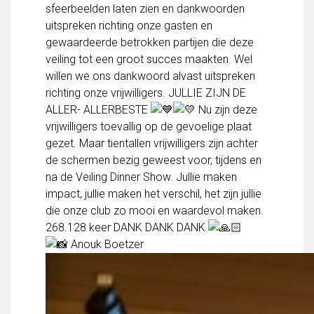
sfeerbeelden laten zien en dankwoorden
FC Lisse 1
uitspreken richting onze gasten en
FC Lisse 2
gewaardeerde betrokken partijen die deze
Toegangs- en seizoenskaarten
veiling tot een groot succes maakten. Wel
Heren- en jongensvoetbal
willen we ons dankwoord alvast uitspreken
Vrouwen 1
richting onze vrijwilligers. JULLIE ZIJN DE
Vrouwen- en meidenvoetbal
ALLER- ALLERBESTE
Nu zijn deze
7 tegen 7 Voetbal (35+)
vrijwilligers toevallig op de gevoelige plaat
Zaalvoetbal
gezet. Maar tientallen vrijwilligers zijn achter
Walking Football
de schermen bezig geweest voor, tijdens en
Uitslagen
na de Veiling Dinner Show. Jullie maken
Programma
impact, jullie maken het verschil, het zijn jullie
Onze opleiding
die onze club zo mooi en waardevol maken.
268.128 keer DANK DANK DANK
Jeugdopleiding FC Lisse
Anouk Boetzer
Profiel Jeugdtrainers
Opleidingsteams
Beleidsplan Jeugd
Keepersopleiding