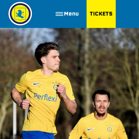
Menu
TICKETS
ZOEKEN
Golfbaan Ter Specke
Webshop
Nieuws
Vacatures
Join FC Lisse
Aanmelden voor proeftraining
Lid worden van FC Lisse
Word vrijwilliger
De Club van 100