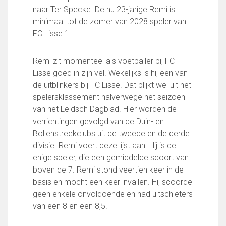
FC Lisse 1
naar Ter Specke. De nu 23-jarige Remi is
FC Lisse 2
minimaal tot de zomer van 2028 speler van
Toegangs- en seizoenskaarten
FC Lisse 1.
Heren- en jongensvoetbal
Vrouwen 1
Remi zit momenteel als voetballer bij FC
Vrouwen- en meidenvoetbal
Lisse goed in zijn vel. Wekelijks is hij een van
7 tegen 7 Voetbal (35+)
de uitblinkers bij FC Lisse. Dat blijkt wel uit het
Zaalvoetbal
spelersklassement halverwege het seizoen
Walking Football
van het Leidsch Dagblad. Hier worden de
Uitslagen
verrichtingen gevolgd van de Duin- en
Programma
Bollenstreekclubs uit de tweede en de derde
divisie. Remi voert deze lijst aan. Hij is de
Onze opleiding
enige speler, die een gemiddelde scoort van
Jeugdopleiding FC Lisse
boven de 7. Remi stond veertien keer in de
Profiel Jeugdtrainers
basis en mocht een keer invallen. Hij scoorde
Opleidingsteams
geen enkele onvoldoende en had uitschieters
Beleidsplan Jeugd
van een 8 en een 8,5.
Keepersopleiding