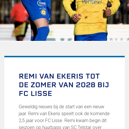
Uitschrijven
Over FC Lisse
Organisatie
Informatie voor de Pers
Onze historie
Onze S.P.O.R.T waarden
Fysiotherapie voor leden
Onze vrijwilligers en ereleden
Sportiviteit & respect
REMI VAN EKERIS TOT
Gallerij
DE ZOMER VAN 2028 BIJ
Kledingplan
Merchandise
FC LISSE
Contributie
Gevonden voorwerpen
Geweldig nieuws bij de start van een nieuw
Verenigingsdocumenten
jaar. Remi van Ekeris speelt ook de komende
2,5 jaar voor FC Lisse. Remi kwam begin dit
Teams
seizoen op huurbasis van SC Telstar over