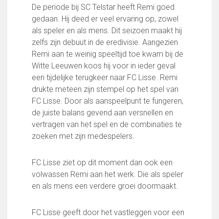
Partnerclub van Ajax
De periode bij SC Telstar heeft Remi goed
gedaan. Hij deed er veel ervaring op, zowel
Zakelijk
als speler en als mens. Dit seizoen maakt hij
LED-boarding NIEUW!
zelfs zijn debuut in de eredivisie. Aangezien
Sponsoren
Remi aan te weinig speeltijd toe kwam bij de
Business Club 2.0
Witte Leeuwen koos hij voor in ieder geval
Heeren van Ter Specke
een tijdelijke terugkeer naar FC Lisse. Remi
drukte meteen zijn stempel op het spel van
Maatschappelijke bijdrage
FC Lisse. Door als aanspeelpunt te fungeren,
de juiste balans gevend aan versnellen en
Steun bij contributie
vertragen van het spel en de combinaties te
Support Casper
zoeken met zijn medespelers.
Dagbesteding ’s Heeren Loo
De gezonde sportkantine
Onze vrijwilligers en ereleden
FC Lisse ziet op dit moment dan ook een
volwassen Remi aan het werk. Die als speler
Contact
en als mens een verdere groei doormaakt.
Vertrouwenspersonen
Financieel contactpersoon
FC Lisse geeft door het vastleggen voor een