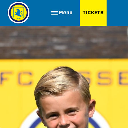
Menu
TICKETS
ZOEKEN
Golfbaan Ter Specke
Webshop
Nieuws
Vacatures
Join FC Lisse
Aanmelden voor proeftraining
Lid worden van FC Lisse
Word vrijwilliger
De Club van 100