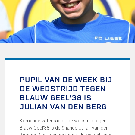
Uitschrijven
Over FC Lisse
Organisatie
Informatie voor de Pers
Onze historie
Onze S.P.O.R.T waarden
Fysiotherapie voor leden
Onze vrijwilligers en ereleden
Sportiviteit & respect
PUPIL VAN DE WEEK BIJ
Gallerij
DE WEDSTRIJD TEGEN
Kledingplan
Merchandise
BLAUW GEEL’38 IS
Contributie
JULIAN VAN DEN BERG
Gevonden voorwerpen
Verenigingsdocumenten
Komende zaterdag bij de wedstrijd tegen
Blauw Geel’38 is de 9-jarige Julian van den
Teams