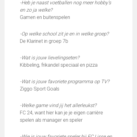
Partnerclub van Ajax
-Heb je naast voetballen nog meer hobby’s
en zo ja welke?
Zakelijk
Gamen en buitenspelen
LED-boarding NIEUW!
Sponsoren
-Op welke school zit je en in welke groep?
Business Club 2.0
De Klarinet in groep 7b
Heeren van Ter Specke
-Wat is jouw lievelingseten?
Maatschappelijke bijdrage
Kibbeling, frikandel speciaal en pizza
Steun bij contributie
Support Casper
-Wat is jouw favoriete programma op TV?
Dagbesteding ’s Heeren Loo
Ziggo Sport Goals
De gezonde sportkantine
Onze vrijwilligers en ereleden
-Welke game vind jij het allerleukst?
FC 24, want hier kan je je eigen carrière
Contact
spelen als manager en speler
Vertrouwenspersonen
Financieel contactpersoon
-Wie is jouw favoriete speler bij FC Lisse en