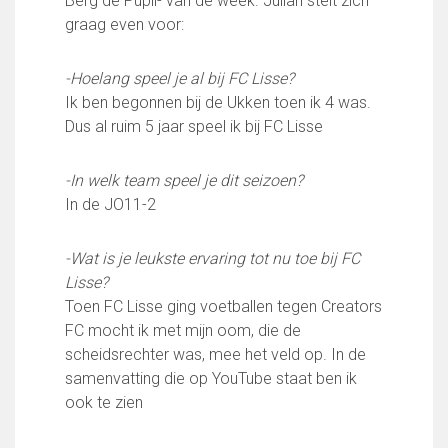
Berg de Pupil- van de week. Julian stelt zich
FC Lisse 1
graag even voor:
FC Lisse 2
Toegangs- en seizoenskaarten
-Hoelang speel je al bij FC Lisse?
Heren- en jongensvoetbal
Ik ben begonnen bij de Ukken toen ik 4 was.
Vrouwen 1
Dus al ruim 5 jaar speel ik bij FC Lisse
Vrouwen- en meidenvoetbal
7 tegen 7 Voetbal (35+)
-In welk team speel je dit seizoen?
Zaalvoetbal
In de JO11-2
Walking Football
Uitslagen
Programma
-Wat is je leukste ervaring tot nu toe bij FC
Lisse?
Onze opleiding
Toen FC Lisse ging voetballen tegen Creators
FC mocht ik met mijn oom, die de
Jeugdopleiding FC Lisse
scheidsrechter was, mee het veld op. In de
Profiel Jeugdtrainers
samenvatting die op YouTube staat ben ik
Opleidingsteams
ook te zien
Beleidsplan Jeugd
Keepersopleiding