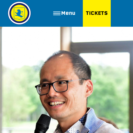
Menu
TICKETS
ZOEKEN
Golfbaan Ter Specke
Webshop
Nieuws
Vacatures
Join FC Lisse
Aanmelden voor proeftraining
Lid worden van FC Lisse
Word vrijwilliger
De Club van 100