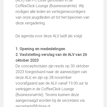
(ALV) van FC Lisse gehouden in de
FC Lisse 1
CoffeeClick Lounge (Businessruimte). Wij
FC Lisse 2
nodigen alle leden en vertegenwoordigers
Toegangs- en seizoenskaarten
van onze jeugdleden uit tot het bijwonen van
Heren- en jongensvoetbal
deze vergadering.
Vrouwen 1
Vrouwen- en meidenvoetbal
De agenda voor deze ALV luidt als volgt:
7 tegen 7 Voetbal (35+)
Zaalvoetbal
1. Opening en mededelingen
Walking Football
2. Vaststelling verslag van de ALV van 26
Uitslagen
oktober 2023
Programma
De conceptnotulen zijn reeds op 30 oktober
Onze opleiding
2023 toegestuurd naar de aanwezigen van
deze ALV, en zijn op 28 november
Jeugdopleiding FC Lisse
voorafgaand aan de ALV vanaf 19.00 uur te
Profiel Jeugdtrainers
verkrijgen in de CoffeeClick Lounge
Opleidingsteams
(Businessruimte). Tevens kunnen deze
Beleidsplan Jeugd
aangevraagd worden bij de secretaris via
Keepersopleiding
secretaris@fclisse.nl.