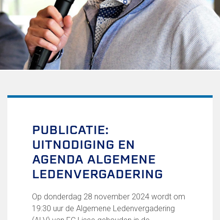
Uitschrijven
Over FC Lisse
Organisatie
Informatie voor de Pers
Onze historie
Onze S.P.O.R.T waarden
Fysiotherapie voor leden
Onze vrijwilligers en ereleden
Sportiviteit & respect
PUBLICATIE:
Gallerij
UITNODIGING EN
Kledingplan
Merchandise
AGENDA ALGEMENE
Contributie
LEDENVERGADERING
Gevonden voorwerpen
Verenigingsdocumenten
Op donderdag 28 november 2024 wordt om
19:30 uur de Algemene Ledenvergadering
Teams