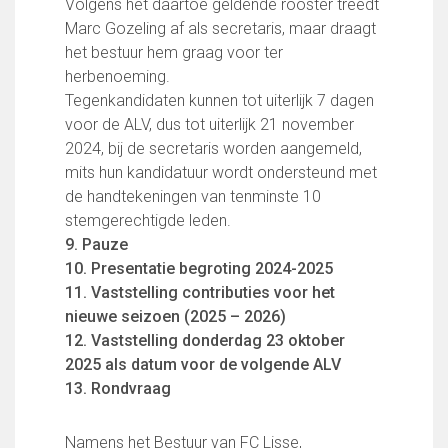
Volgens het daartoe geldende rooster treedt
Wie doet wat
Marc Gozeling af als secretaris, maar draagt
Ruimte reserveren/huren
het bestuur hem graag voor ter
herbenoeming.
Tegenkandidaten kunnen tot uiterlijk 7 dagen
VOLG ONS OP:
voor de ALV, dus tot uiterlijk 21 november
2024, bij de secretaris worden aangemeld,
mits hun kandidatuur wordt ondersteund met
de handtekeningen van tenminste 10
stemgerechtigde leden.
9. Pauze
10. Presentatie begroting 2024-2025
11. Vaststelling contributies voor het
nieuwe seizoen (2025 – 2026)
12. Vaststelling donderdag 23 oktober
2025 als datum voor de volgende ALV
13. Rondvraag
Namens het Bestuur van FC Lisse,