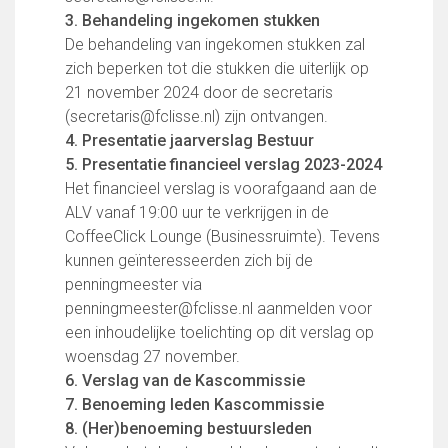
Partnerclub van Ajax
3. Behandeling ingekomen stukken
De behandeling van ingekomen stukken zal
Zakelijk
zich beperken tot die stukken die uiterlijk op
LED-boarding NIEUW!
21 november 2024 door de secretaris
Sponsoren
(secretaris@fclisse.nl) zijn ontvangen.
Business Club 2.0
4. Presentatie jaarverslag Bestuur
Heeren van Ter Specke
5. Presentatie financieel verslag 2023-2024
Het financieel verslag is voorafgaand aan de
Maatschappelijke bijdrage
ALV vanaf 19:00 uur te verkrijgen in de
Steun bij contributie
CoffeeClick Lounge (Businessruimte). Tevens
Support Casper
kunnen geïnteresseerden zich bij de
Dagbesteding ’s Heeren Loo
penningmeester via
De gezonde sportkantine
penningmeester@fclisse.nl aanmelden voor
Onze vrijwilligers en ereleden
een inhoudelijke toelichting op dit verslag op
woensdag 27 november.
Contact
6. Verslag van de Kascommissie
7. Benoeming leden Kascommissie
Vertrouwenspersonen
8. (Her)benoeming bestuursleden
Financieel contactpersoon