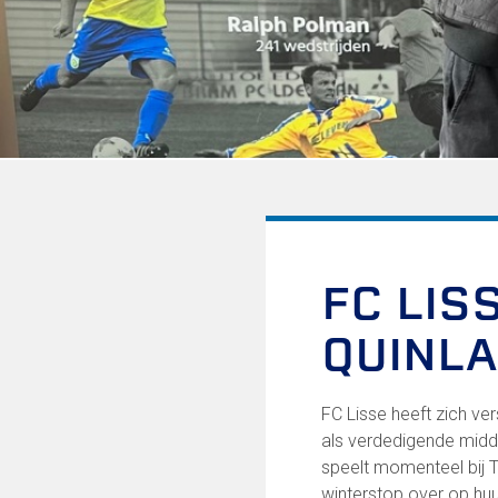
Informatie voor de Pers
Onze historie
Onze S.P.O.R.T waarden
Fysiotherapie voor leden
Onze vrijwilligers en ereleden
Sportiviteit & respect
Gallerij
Kledingplan
Merchandise
Contributie
Gevonden voorwerpen
FC LIS
Verenigingsdocumenten
QUINLA
Onze opleiding
Jeugdopleiding FC Lisse
FC Lisse heeft zich ver
Profiel Jeugdtrainers
als verdedigende midd
Opleidingsteams
speelt momenteel bij T
Beleidsplan Jeugd
winterstop over op huu