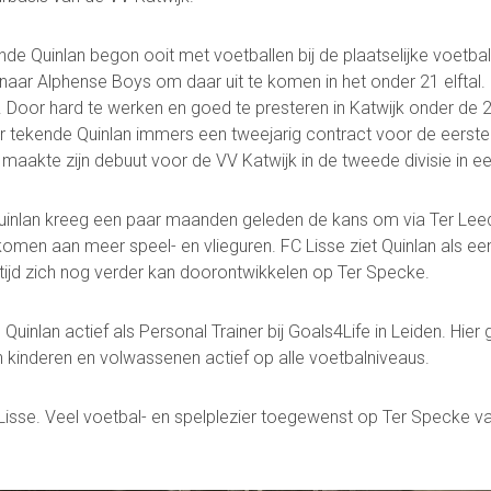
de Quinlan begon ooit met voetballen bij de plaatselijke voetbal
er naar Alphense Boys om daar uit te komen in het onder 21 elfta
Contact
ijk. Door hard te werken en goed te presteren in Katwijk onder de
Vertrouwenspersonen
er tekende Quinlan immers een tweejarig contract voor de eerste
Financieel contactpersoon
 maakte zijn debuut voor de VV Katwijk in de tweede divisie in e
Wie doet wat
Ruimte reserveren/huren
uinlan kreeg een paar maanden geleden de kans om via Ter Lee
men aan meer speel- en vlieguren. FC Lisse ziet Quinlan als een
eftijd zich nog verder kan doorontwikkelen op Ter Specke.
Quinlan actief als Personal Trainer bij Goals4Life in Leiden. Hier 
 kinderen en volwassenen actief op alle voetbalniveaus.
Voetbal.nl
Evenementen
info@fclisse.nl
 Lisse. Veel voetbal- en spelplezier toegewenst op Ter Specke 