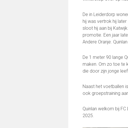
Keepersopleiding
Partnerclub van Ajax
De in Leiderdorp wonen
hij was vertrok hij lat
Maatschappelijke bijdrage
sloot hij aan bij Katw
Steun bij contributie
promotie. Een jaar lat
Support Casper
Andere Oranje. Quinlan
Dagbesteding ’s Heeren Loo
De gezonde sportkantine
De 1 meter 90 lange Q
Onze vrijwilligers en ereleden
maken. Om zo toe te ko
die door zijn jonge le
VOLG ONS OP:
Naast het voetballen is 
ook groepstraining aan
FC Lisse TV
Quinlan welkom bij FC
2025.