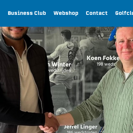
Business Club
Webshop
Contact
Golfcl
Webshop
Join FC Lisse
Aanmelden voor proeftraining
Lid worden van FC Lisse
Word vrijwilliger
De Club van 100
Uitschrijven
Teams
FC Lisse 1