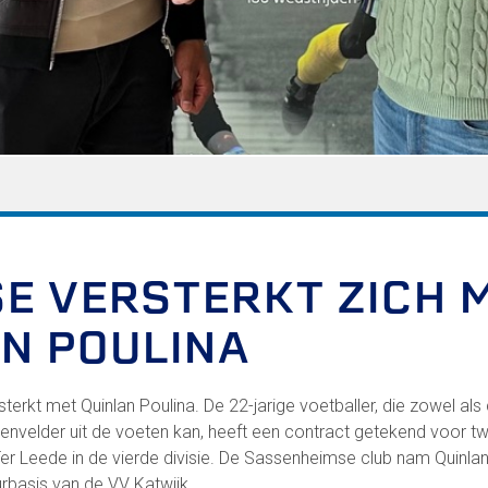
FC Lisse 2
Toegangs- en seizoenskaarten
Heren- en jongensvoetbal
Vrouwen 1
Vrouwen- en meidenvoetbal
7 tegen 7 Voetbal (35+)
Zaalvoetbal
Walking Football
Uitslagen
Programma
SE VERSTERKT ZICH 
N POULINA
Zakelijk
LED-boarding NIEUW!
sterkt met Quinlan Poulina. De 22-jarige voetballer, die zowel als
Sponsoren
envelder uit de voeten kan, heeft een contract getekend voor t
Business Club 2.0
er Leede in de vierde divisie. De Sassenheimse club nam Quinlan
Heeren van Ter Specke
rbasis van de VV Katwijk.