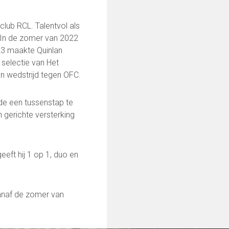
club RCL. Talentvol als
l. In de zomer van 2022
 23 maakte Quinlan
 selectie van Het
en wedstrijd tegen OFC.
de een tussenstap te
 gerichte versterking
geeft hij 1 op 1, duo en
0252-413494
vanaf de zomer van