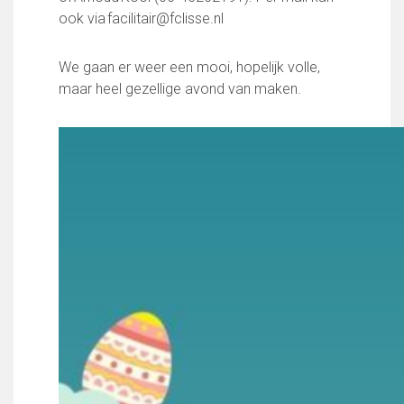
Partnerclub van Ajax
ook via facilitair@fclisse.nl
Zakelijk
We gaan er weer een mooi, hopelijk volle,
LED-boarding NIEUW!
maar heel gezellige avond van maken.
Sponsoren
Business Club 2.0
Heeren van Ter Specke
Maatschappelijke bijdrage
Steun bij contributie
Support Casper
Dagbesteding ’s Heeren Loo
De gezonde sportkantine
Onze vrijwilligers en ereleden
Contact
Vertrouwenspersonen
Financieel contactpersoon