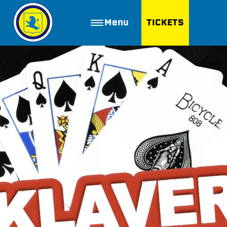
Menu
TICKETS
ZOEKEN
Golfbaan Ter Specke
Webshop
Nieuws
Vacatures
Join FC Lisse
Aanmelden voor proeftraining
Lid worden van FC Lisse
Word vrijwilliger
De Club van 100