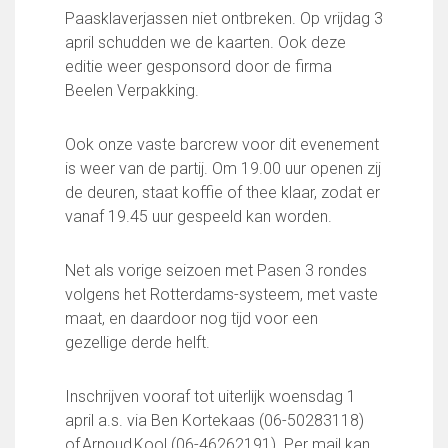
FC Lisse 1
Paasklaverjassen niet ontbreken. Op vrijdag 3
FC Lisse 2
april schudden we de kaarten. Ook deze
Toegangs- en seizoenskaarten
editie weer gesponsord door de firma
Heren- en jongensvoetbal
Beelen Verpakking.
Vrouwen 1
Vrouwen- en meidenvoetbal
Ook onze vaste barcrew voor dit evenement
7 tegen 7 Voetbal (35+)
is weer van de partij. Om 19.00 uur openen zij
Zaalvoetbal
de deuren, staat koffie of thee klaar, zodat er
Walking Football
vanaf 19.45 uur gespeeld kan worden.
Uitslagen
Programma
Net als vorige seizoen met Pasen 3 rondes
volgens het Rotterdams-systeem, met vaste
Onze opleiding
maat, en daardoor nog tijd voor een
Jeugdopleiding FC Lisse
gezellige derde helft.
Profiel Jeugdtrainers
Opleidingsteams
Inschrijven vooraf tot uiterlijk woensdag 1
Beleidsplan Jeugd
april a.s. via Ben Kortekaas (06-50283118)
Keepersopleiding
of Arnoud Kool (06-46262191). Per mail kan