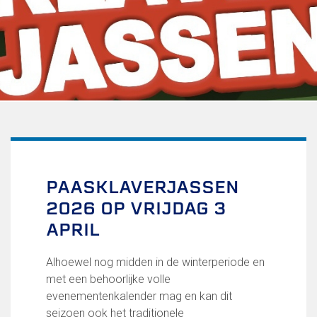
Uitschrijven
Over FC Lisse
Organisatie
Informatie voor de Pers
Onze historie
Onze S.P.O.R.T waarden
Fysiotherapie voor leden
Onze vrijwilligers en ereleden
Sportiviteit & respect
PAASKLAVERJASSEN
Gallerij
2026 OP VRIJDAG 3
Kledingplan
Merchandise
APRIL
Contributie
Gevonden voorwerpen
Alhoewel nog midden in de winterperiode en
Verenigingsdocumenten
met een behoorlijke volle
evenementenkalender mag en kan dit
Teams
seizoen ook het traditionele