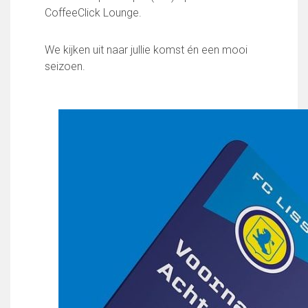
FC Lisse 1
CoffeeClick Lounge.
FC Lisse 2
Toegangs- en seizoenskaarten
We kijken uit naar jullie komst én een mooi
Heren- en jongensvoetbal
seizoen.
Vrouwen 1
Vrouwen- en meidenvoetbal
7 tegen 7 Voetbal (35+)
Zaalvoetbal
Walking Football
Uitslagen
Programma
Onze opleiding
Jeugdopleiding FC Lisse
Profiel Jeugdtrainers
Opleidingsteams
Beleidsplan Jeugd
Keepersopleiding