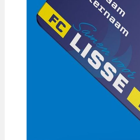
Partnerclub van Ajax
Zakelijk
LED-boarding NIEUW!
Sponsoren
Business Club 2.0
Heeren van Ter Specke
Maatschappelijke bijdrage
Steun bij contributie
Support Casper
Dagbesteding ’s Heeren Loo
De gezonde sportkantine
Onze vrijwilligers en ereleden
Contact
Vertrouwenspersonen
Financieel contactpersoon