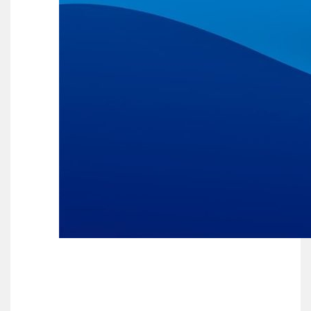
Wie doet wat
Ruimte reserveren/huren
VOLG ONS OP: