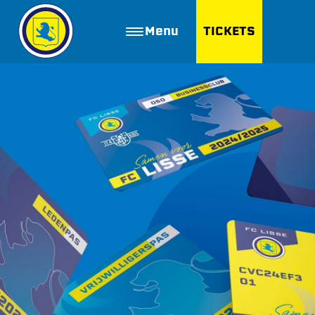
Menu
TICKETS
ZOEKEN
Golfbaan Ter Specke
Webshop
Nieuws
Vacatures
Join FC Lisse
Aanmelden voor proeftraining
Lid worden van FC Lisse
Word vrijwilliger
De Club van 100