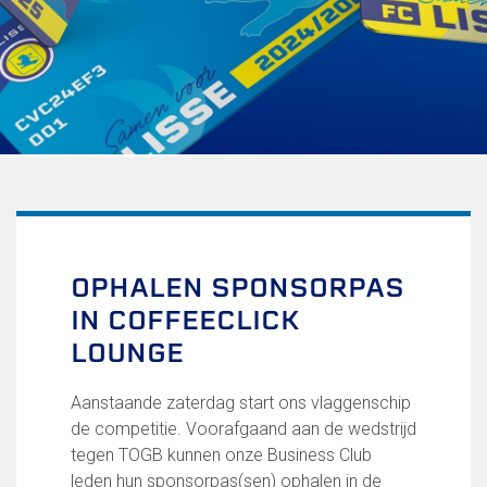
Uitschrijven
Over FC Lisse
Organisatie
Informatie voor de Pers
Onze historie
Onze S.P.O.R.T waarden
Fysiotherapie voor leden
Onze vrijwilligers en ereleden
Sportiviteit & respect
OPHALEN SPONSORPAS
Gallerij
IN COFFEECLICK
Kledingplan
Merchandise
LOUNGE
Contributie
Gevonden voorwerpen
Aanstaande zaterdag start ons vlaggenschip
Verenigingsdocumenten
de competitie. Voorafgaand aan de wedstrijd
tegen TOGB kunnen onze Business Club
Teams
leden hun sponsorpas(sen) ophalen in de