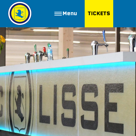
Menu
TICKETS
ZOEKEN
Golfbaan Ter Specke
Webshop
Nieuws
Vacatures
Join FC Lisse
Aanmelden voor proeftraining
Lid worden van FC Lisse
Word vrijwilliger
De Club van 100