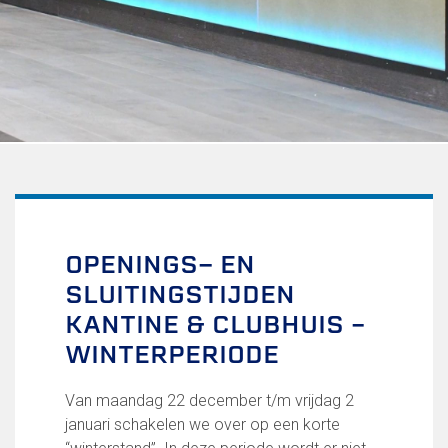
Uitschrijven
Over FC Lisse
Organisatie
Informatie voor de Pers
Onze historie
Onze S.P.O.R.T waarden
Fysiotherapie voor leden
Onze vrijwilligers en ereleden
Sportiviteit & respect
OPENINGS- EN
Gallerij
SLUITINGSTIJDEN
Kledingplan
Merchandise
KANTINE & CLUBHUIS –
Contributie
WINTERPERIODE
Gevonden voorwerpen
Verenigingsdocumenten
Van maandag 22 december t/m vrijdag 2
januari schakelen we over op een korte
Teams