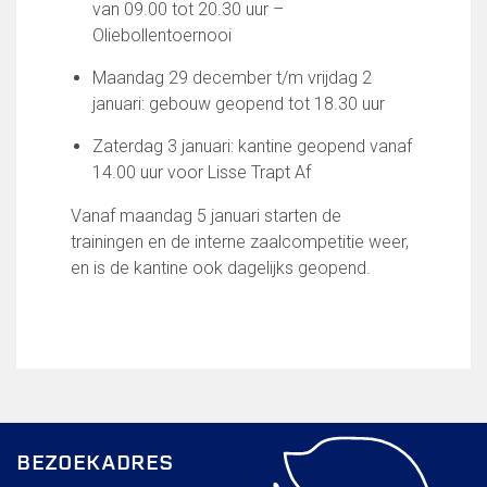
Partnerclub van Ajax
van 09.00 tot 20.30 uur –
Oliebollentoernooi
Zakelijk
Maandag 29 december t/m vrijdag 2
LED-boarding NIEUW!
januari: gebouw geopend tot 18.30 uur
Sponsoren
Business Club 2.0
Zaterdag 3 januari: kantine geopend vanaf
Heeren van Ter Specke
14.00 uur voor Lisse Trapt Af
Maatschappelijke bijdrage
Vanaf maandag 5 januari starten de
trainingen en de interne zaalcompetitie weer,
Steun bij contributie
en is de kantine ook dagelijks geopend.
Support Casper
Dagbesteding ’s Heeren Loo
De gezonde sportkantine
Onze vrijwilligers en ereleden
Contact
Vertrouwenspersonen
BEZOEKADRES
Financieel contactpersoon