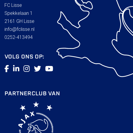
Wie doet wat
FC Lisse
Ruimte reserveren/huren
Spekkelaan 1
2161 GH Lisse
info@fclisse.nl
VOLG ONS OP:
0252-413494
VOLG ONS OP:
PARTNERCLUB VAN