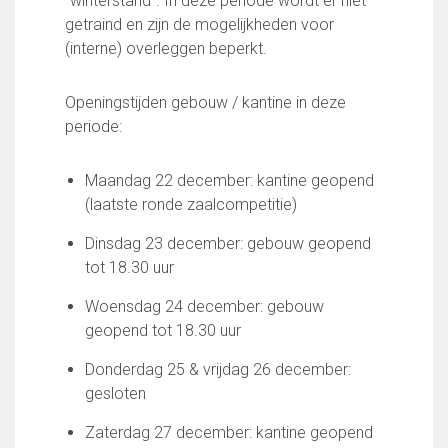
“winterstand”. In deze periode wordt er niet
FC Lisse 1
getraind en zijn de mogelijkheden voor
FC Lisse 2
(interne) overleggen beperkt.
Toegangs- en seizoenskaarten
Heren- en jongensvoetbal
Openingstijden gebouw / kantine in deze
Vrouwen 1
periode:
Vrouwen- en meidenvoetbal
7 tegen 7 Voetbal (35+)
Maandag 22 december: kantine geopend
Zaalvoetbal
(laatste ronde zaalcompetitie)
Walking Football
Uitslagen
Dinsdag 23 december: gebouw geopend
Programma
tot 18.30 uur
Onze opleiding
Woensdag 24 december: gebouw
geopend tot 18.30 uur
Jeugdopleiding FC Lisse
Profiel Jeugdtrainers
Donderdag 25 & vrijdag 26 december:
Opleidingsteams
gesloten
Beleidsplan Jeugd
Keepersopleiding
Zaterdag 27 december: kantine geopend