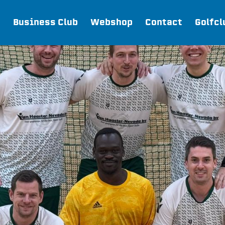
Business Club
Webshop
Contact
Golfcl
Webshop
Join FC Lisse
Aanmelden voor proeftraining
Lid worden van FC Lisse
Word vrijwilliger
De Club van 100
Uitschrijven
Teams
FC Lisse 1