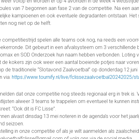
 weer volop en worden er op 4 avonden in de week 4 wedstrijde
poules van 7 begonnen aan fase 2 van de competitie. Na een aan
lijke kampioenen en ook eventuele degradanten ontstaan. Het s
ten nog niet op de helft.
Contact
Vertrouwenspersonen
competitiestrijd spelen alle teams ook nog, na reeds een voor
Financieel contactpersoon
ekerronde. Dit gebeurt in een afvalsysteem om 3 verschillende 
Wie doet wat
romax en SOD Onderzoek hun naam hebben verbonden. Loting v
Ruimte reserveren/huren
it de kokers zijn ook weer een aantal boeiende potjes naar vor
op de traditionele “Slotavond Zaalvoetbal” op donderdag 12 juni
n via:
https://www.tournify.nl/live/fclissezaalvoetbal20242025/s
melden dat onze competitie nog steeds regionaal erg in trek is
tlijsten alweer 3 teams te trappelen om eventueel te kunnen in
reet: “Ook dit is FC Lisse”.
Voetbal.nl
Evenementen
info@fclisse.nl
en alvast dinsdag 13 mei noteren in de agenda’s voor het jaarli
nd seizoen.
stelling in onze competitie of als je wilt aanmelden als zaalsche
aalvoetbalfclisse@gmail.com of volg ons via de social media.