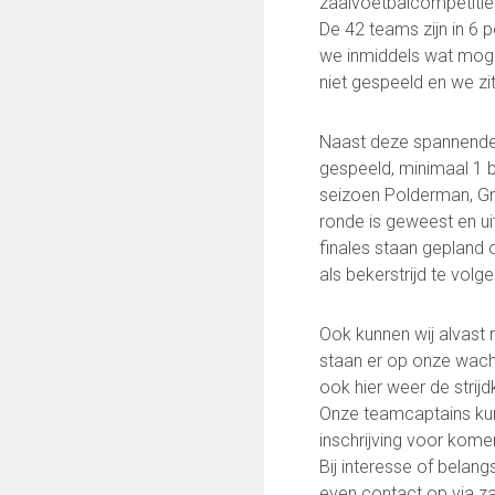
zaalvoetbalcompetitie
Keepersopleiding
De 42 teams zijn in 6 
Partnerclub van Ajax
we inmiddels wat moge
niet gespeeld en we zit
Maatschappelijke bijdrage
Steun bij contributie
Naast deze spannende 
Support Casper
gespeeld, minimaal 1 b
Dagbesteding ’s Heeren Loo
seizoen Polderman, G
De gezonde sportkantine
ronde is geweest en u
Onze vrijwilligers en ereleden
finales staan gepland 
als bekerstrijd te volge
VOLG ONS OP:
Ook kunnen wij alvast 
staan er op onze wach
ook hier weer de strijdk
FC Lisse TV
Onze teamcaptains kunn
inschrijving voor kome
Bij interesse of belang
even contact op via z