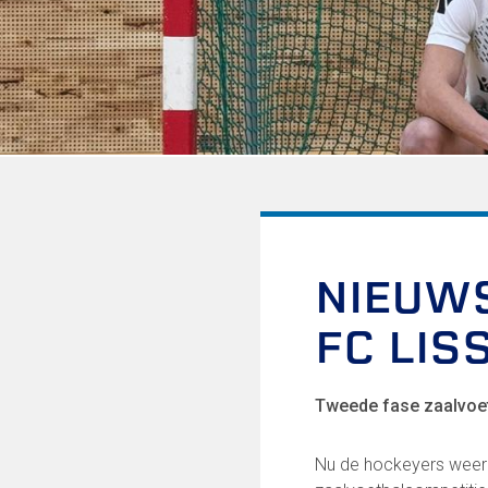
Informatie voor de Pers
Onze historie
Onze S.P.O.R.T waarden
Fysiotherapie voor leden
Onze vrijwilligers en ereleden
Sportiviteit & respect
Gallerij
Kledingplan
Merchandise
Contributie
Gevonden voorwerpen
NIEUW
Verenigingsdocumenten
FC LIS
Onze opleiding
Jeugdopleiding FC Lisse
Tweede fase zaalvoet
Profiel Jeugdtrainers
Opleidingsteams
Nu de hockeyers weer u
Beleidsplan Jeugd