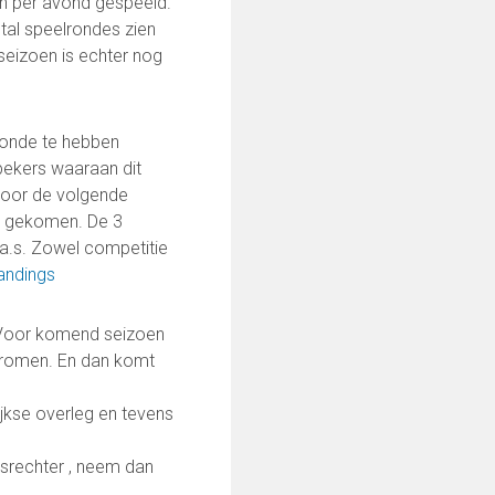
n per avond gespeeld.
tal speelrondes zien
eizoen is echter nog
ronde te hebben
bekers waaraan dit
oor de volgende
en gekomen. De 3
 a.s. Zowel competitie
tandings
. Voor komend seizoen
stromen. En dan komt
0252-413494
jkse overleg en tevens
idsrechter , neem dan