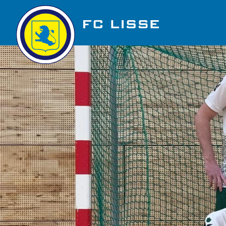
Golfbaan Ter Specke
Nieuws
Vacatures
Over FC Lisse
Organisatie