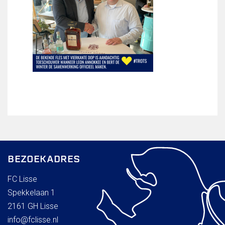
Wie doet wat
Ruimte reserveren/huren
VOLG ONS OP:
BEZOEKADRES
FC Lisse
Spekkelaan 1
2161 GH Lisse
info@fclisse.nl