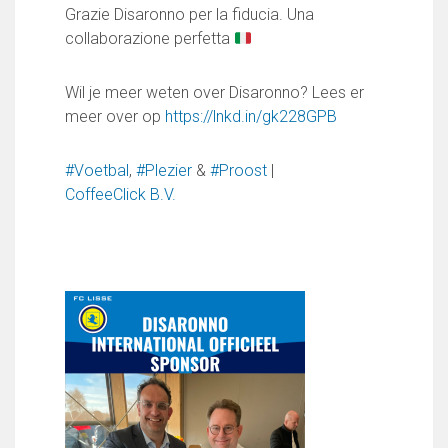
Partnerclub van Ajax
Grazie Disaronno per la fiducia. Una
collaborazione perfetta
Zakelijk
LED-boarding NIEUW!
Wil je meer weten over Disaronno? Lees er
Sponsoren
meer over op
https://lnkd.in/gk228GPB
Business Club 2.0
Heeren van Ter Specke
#Voetbal
,
#Plezier
&
#Proost
|
CoffeeClick B.V.
Maatschappelijke bijdrage
Steun bij contributie
Support Casper
Dagbesteding ’s Heeren Loo
De gezonde sportkantine
Onze vrijwilligers en ereleden
Contact
Vertrouwenspersonen
Financieel contactpersoon