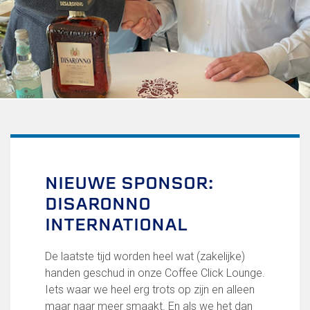
Uitschrijven
Over FC Lisse
Organisatie
Informatie voor de Pers
Onze historie
Onze S.P.O.R.T waarden
Fysiotherapie voor leden
Onze vrijwilligers en ereleden
Sportiviteit & respect
NIEUWE SPONSOR:
Gallerij
DISARONNO
Kledingplan
Merchandise
INTERNATIONAL
Contributie
Gevonden voorwerpen
De laatste tijd worden heel wat (zakelijke)
Verenigingsdocumenten
handen geschud in onze Coffee Click Lounge.
Iets waar we heel erg trots op zijn en alleen
Teams
maar naar meer smaakt. En als we het dan