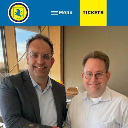
Menu
TICKETS
ZOEKEN
Golfbaan Ter Specke
Webshop
Nieuws
Vacatures
Join FC Lisse
Aanmelden voor proeftraining
Lid worden van FC Lisse
Word vrijwilliger
De Club van 100