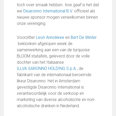
FC Lisse 1
toch over smaak hebben…hoe gaaf is het dat
FC Lisse 2
we
Disaronno International B.V.
officieel als
Toegangs- en seizoenskaarten
nieuwe sponsor mogen verwelkomen binnen
Heren- en jongensvoetbal
onze vereniging.
Vrouwen 1
Vrouwen- en meidenvoetbal
Voorzitter
Leon Annokkee
en
Bert De Winter
7 tegen 7 Voetbal (35+)
beklonken afgelopen week de
Zaalvoetbal
samenwerking aan een van de turquoise
Walking Football
BLOOM statafels, geleverd door de volle
Uitslagen
dochter van het Italiaanse
Programma
ILLVA SARONNO HOLDING S.p.A.
, de
fabrikant van de internationaal beroemde
Onze opleiding
likeur Disaronno. Het in Amsterdam
Jeugdopleiding FC Lisse
gevestigde Disaronno International is
Profiel Jeugdtrainers
verantwoordelijk voor de verkoop en
Opleidingsteams
marketing van diverse alcoholische en non-
Beleidsplan Jeugd
alcoholische dranken in Nederland.
Keepersopleiding