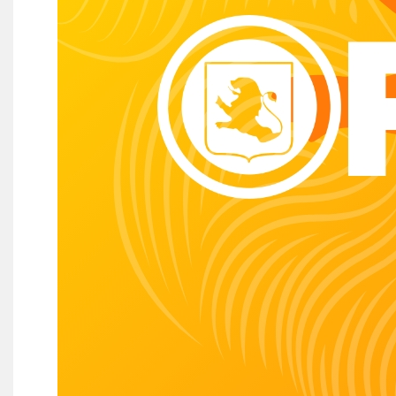
Wie doet wat
Ruimte reserveren/huren
VOLG ONS OP: