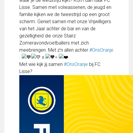
waar je de wedstrijd kijkt? Kom dan naar FC
FC Lisse 1
Lisse. Samen met volwassenen, de jeugd en
FC Lisse 2
familie kijken we de tweestrijd op een groot
Toegangs- en seizoenskaarten
scherm. Geniet samen met onze Vrijwilligers
Heren- en jongensvoetbal
van het Jaar achter de bar en van de
Vrouwen 1
gezelligheid die onze Stairz
Vrouwen- en meidenvoetbal
Zomeravondvoetballers met zich
7 tegen 7 Voetbal (35+)
meebrengen. Met z’n allen achter
#OnsOranje
Zaalvoetbal
.
x
=
Walking Football
Met wie kijk jij samen
#OnsOranje
bij FC
Uitslagen
Lisse?
Programma
Onze opleiding
Jeugdopleiding FC Lisse
Profiel Jeugdtrainers
Opleidingsteams
Beleidsplan Jeugd
Keepersopleiding