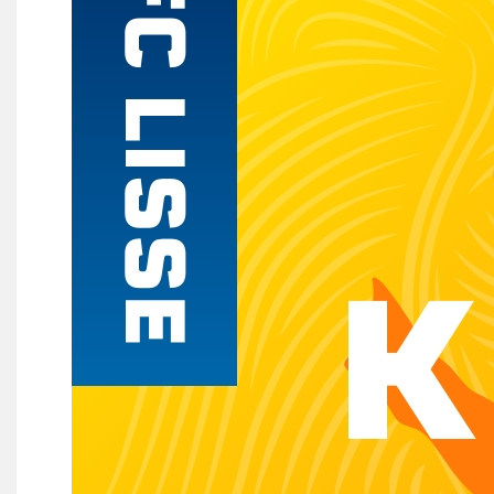
Partnerclub van Ajax
Zakelijk
LED-boarding NIEUW!
Sponsoren
Business Club 2.0
Heeren van Ter Specke
Maatschappelijke bijdrage
Steun bij contributie
Support Casper
Dagbesteding ’s Heeren Loo
De gezonde sportkantine
Onze vrijwilligers en ereleden
Contact
Vertrouwenspersonen
Financieel contactpersoon