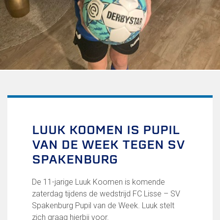
Uitschrijven
Over FC Lisse
Organisatie
Informatie voor de Pers
Onze historie
Onze S.P.O.R.T waarden
Fysiotherapie voor leden
Onze vrijwilligers en ereleden
Sportiviteit & respect
LUUK KOOMEN IS PUPIL
Gallerij
VAN DE WEEK TEGEN SV
Kledingplan
Merchandise
SPAKENBURG
Contributie
Gevonden voorwerpen
De 11-jarige Luuk Koomen is komende
Verenigingsdocumenten
zaterdag tijdens de wedstrijd FC Lisse – SV
Spakenburg Pupil van de Week. Luuk stelt
Teams
zich graag hierbij voor.