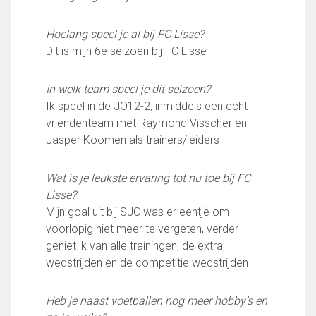
FC Lisse 1
FC Lisse 2
Hoelang speel je al bij FC Lisse?
Toegangs- en seizoenskaarten
Dit is mijn 6e seizoen bij FC Lisse
Heren- en jongensvoetbal
Vrouwen 1
In welk team speel je dit seizoen?
Vrouwen- en meidenvoetbal
Ik speel in de JO12-2, inmiddels een echt
7 tegen 7 Voetbal (35+)
vriendenteam met Raymond Visscher en
Zaalvoetbal
Jasper Koomen als trainers/leiders
Walking Football
Uitslagen
Wat is je leukste ervaring tot nu toe bij FC
Programma
Lisse?
Onze opleiding
Mijn goal uit bij SJC was er eentje om
voorlopig niet meer te vergeten, verder
Jeugdopleiding FC Lisse
geniet ik van alle trainingen, de extra
Profiel Jeugdtrainers
wedstrijden en de competitie wedstrijden
Opleidingsteams
Beleidsplan Jeugd
Heb je naast voetballen nog meer hobby’s en
Keepersopleiding