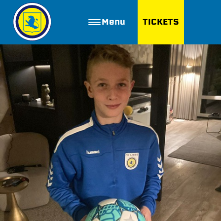
Menu
TICKETS
ZOEKEN
Golfbaan Ter Specke
Webshop
Nieuws
Vacatures
Join FC Lisse
Aanmelden voor proeftraining
Lid worden van FC Lisse
Word vrijwilliger
De Club van 100