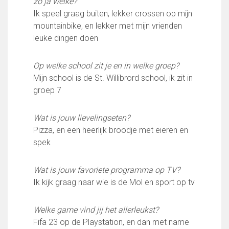
zo ja welke?
Partnerclub van Ajax
Ik speel graag buiten, lekker crossen op mijn
Zakelijk
mountainbike, en lekker met mijn vrienden
leuke dingen doen
LED-boarding NIEUW!
Sponsoren
Op welke school zit je en in welke groep?
Business Club 2.0
Mijn school is de St. Willibrord school, ik zit in
Heeren van Ter Specke
groep 7
Maatschappelijke bijdrage
Wat is jouw lievelingseten?
Steun bij contributie
Pizza, en een heerlijk broodje met eieren en
Support Casper
spek
Dagbesteding ’s Heeren Loo
De gezonde sportkantine
Onze vrijwilligers en ereleden
Wat is jouw favoriete programma op TV?
Ik kijk graag naar wie is de Mol en sport op tv
Contact
Vertrouwenspersonen
Welke game vind jij het allerleukst?
Financieel contactpersoon
Fifa 23 op de Playstation, en dan met name