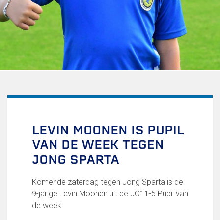
Uitschrijven
Over FC Lisse
Organisatie
Informatie voor de Pers
Onze historie
Onze S.P.O.R.T waarden
Fysiotherapie voor leden
Onze vrijwilligers en ereleden
Sportiviteit & respect
LEVIN MOONEN IS PUPIL
Gallerij
VAN DE WEEK TEGEN
Kledingplan
Merchandise
JONG SPARTA
Contributie
Gevonden voorwerpen
Komende zaterdag tegen Jong Sparta is de
Verenigingsdocumenten
9-jarige Levin Moonen uit de JO11-5 Pupil van
de week.
Teams