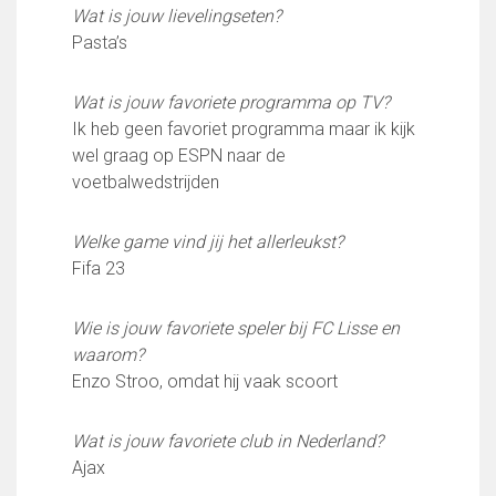
Partnerclub van Ajax
Wat is jouw lievelingseten?
Pasta’s
Zakelijk
LED-boarding NIEUW!
Wat is jouw favoriete programma op TV?
Sponsoren
Ik heb geen favoriet programma maar ik kijk
Business Club 2.0
wel graag op ESPN naar de
Heeren van Ter Specke
voetbalwedstrijden
Maatschappelijke bijdrage
Welke game vind jij het allerleukst?
Steun bij contributie
Fifa 23
Support Casper
Dagbesteding ’s Heeren Loo
Wie is jouw favoriete speler bij FC Lisse en
De gezonde sportkantine
waarom?
Onze vrijwilligers en ereleden
Enzo Stroo, omdat hij vaak scoort
Contact
Wat is jouw favoriete club in Nederland?
Vertrouwenspersonen
Ajax
Financieel contactpersoon