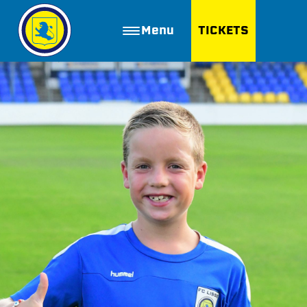
Menu
TICKETS
ZOEKEN
Golfbaan Ter Specke
Webshop
Nieuws
Vacatures
Join FC Lisse
Aanmelden voor proeftraining
Lid worden van FC Lisse
Word vrijwilliger
De Club van 100