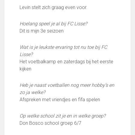
FC Lisse 1
Levin stelt zich graag even voor.
FC Lisse 2
Toegangs- en seizoenskaarten
Hoelang speel je al bij FC Lisse?
Heren- en jongensvoetbal
Dit is mijn 3e seizoen
Vrouwen 1
Vrouwen- en meidenvoetbal
Wat is je leukste ervaring tot nu toe bij FC
7 tegen 7 Voetbal (35+)
Lisse?
Zaalvoetbal
Het voetbalkamp en zaterdags bij het eerste
Walking Football
kijken
Uitslagen
Programma
Heb je naast voetballen nog meer hobby’s en
Onze opleiding
zo ja welke?
Afspreken met vriendjes en fifa spelen
Jeugdopleiding FC Lisse
Profiel Jeugdtrainers
Opleidingsteams
Op welke school zit je en in welke groep?
Beleidsplan Jeugd
Don Bosco school groep 6/7
Keepersopleiding