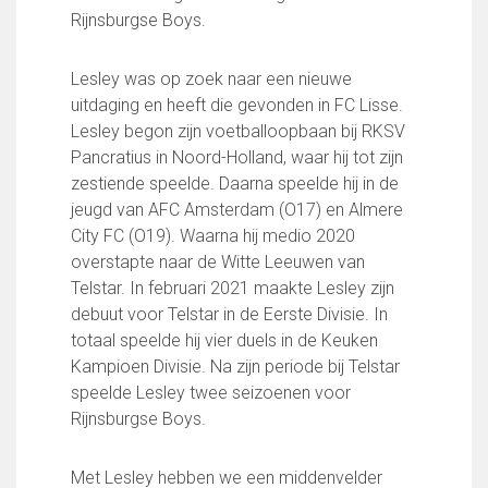
FC Lisse 1
Rijnsburgse Boys.
FC Lisse 2
Toegangs- en seizoenskaarten
Lesley was op zoek naar een nieuwe
Heren- en jongensvoetbal
uitdaging en heeft die gevonden in FC Lisse.
Vrouwen 1
Lesley begon zijn voetballoopbaan bij RKSV
Vrouwen- en meidenvoetbal
Pancratius in Noord-Holland, waar hij tot zijn
7 tegen 7 Voetbal (35+)
zestiende speelde. Daarna speelde hij in de
Zaalvoetbal
jeugd van AFC Amsterdam (O17) en Almere
Walking Football
City FC (O19). Waarna hij medio 2020
Uitslagen
overstapte naar de Witte Leeuwen van
Programma
Telstar. In februari 2021 maakte Lesley zijn
debuut voor Telstar in de Eerste Divisie. In
Onze opleiding
totaal speelde hij vier duels in de Keuken
Jeugdopleiding FC Lisse
Kampioen Divisie. Na zijn periode bij Telstar
Profiel Jeugdtrainers
speelde Lesley twee seizoenen voor
Opleidingsteams
Rijnsburgse Boys.
Beleidsplan Jeugd
Keepersopleiding
Met Lesley hebben we een middenvelder