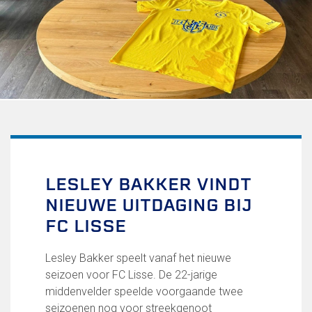
Uitschrijven
Over FC Lisse
Organisatie
Informatie voor de Pers
Onze historie
Onze S.P.O.R.T waarden
Fysiotherapie voor leden
Onze vrijwilligers en ereleden
Sportiviteit & respect
LESLEY BAKKER VINDT
Gallerij
NIEUWE UITDAGING BIJ
Kledingplan
Merchandise
FC LISSE
Contributie
Gevonden voorwerpen
Lesley Bakker speelt vanaf het nieuwe
Verenigingsdocumenten
seizoen voor FC Lisse. De 22-jarige
middenvelder speelde voorgaande twee
Teams
seizoenen nog voor streekgenoot