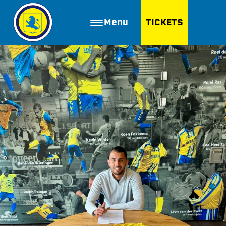
Menu
TICKETS
ZOEKEN
Golfbaan Ter Specke
Webshop
Nieuws
Vacatures
Join FC Lisse
Aanmelden voor proeftraining
Lid worden van FC Lisse
Word vrijwilliger
De Club van 100