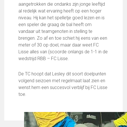
Partnerclub van Ajax
aangetrokken die ondanks zijn jonge leeftijd
al redelijk wat ervaring heeft op een hoger
Zakelijk
niveau. Hij kan het spelletje goed lezen en is
LED-boarding NIEUW!
een speler die graag de bal heeft om
Sponsoren
vandaar uit teamgenoten in stelling te
Business Club 2.0
brengen. Zo af en toe schiet hij eens van een
Heeren van Ter Specke
meter of 30 op doel, maar daar weet FC
Lisse alles van (scoorde onlangs de 1-1 in de
Maatschappelijke bijdrage
wedstrijd RBB – FC Lisse.
Steun bij contributie
Support Casper
De TC hoopt dat Lesley dit soort doelpunten
Dagbesteding ’s Heeren Loo
volgend seizoen met regelmaat laat zien en
De gezonde sportkantine
wenst hem een succesvol verblijf bij FC Lisse
Onze vrijwilligers en ereleden
toe.
Contact
Vertrouwenspersonen
Financieel contactpersoon