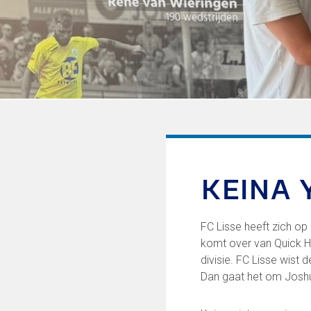
Informatie voor de Pers
Onze historie
Onze S.P.O.R.T waarden
Fysiotherapie voor leden
Onze vrijwilligers en ereleden
Sportiviteit & respect
Gallerij
Kledingplan
Merchandise
Contributie
Gevonden voorwerpen
KEINA 
Verenigingsdocumenten
Onze opleiding
FC Lisse heeft zich op
komt over van Quick H
Jeugdopleiding FC Lisse
divisie. FC Lisse wist
Profiel Jeugdtrainers
Dan gaat het om Josh
Opleidingsteams
Beleidsplan Jeugd