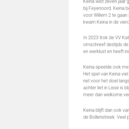
Keina wist zeven jaar 
Keepersopleiding
bij Feyenoord. Keina b
Partnerclub van Ajax
voor Willem 2 te gaan 
kwam Keina in de vierd
Maatschappelijke bijdrage
Steun bij contributie
In 2023 trok de VV Kat
Support Casper
omschreef destijds de 
Dagbesteding ’s Heeren Loo
en werklust en heeft in
De gezonde sportkantine
Onze vrijwilligers en ereleden
Keina speelde ook mee
Het spel van Keina viel
VOLG ONS OP:
net voor het doel lang
achter liet in Lisse is
meer dan welkome vers
FC Lisse TV
Keina blijft dan ook 
de Bollenstreek. Veel 