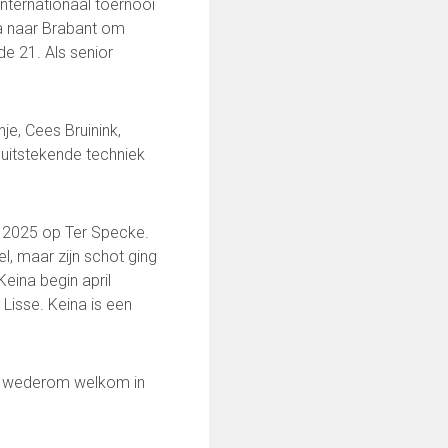
internationaal toernooi
na naar Brabant om
de 21. Als senior
je, Cees Bruinink,
 uitstekende techniek
l 2025 op Ter Specke.
el, maar zijn schot ging
eina begin april
 Lisse. Keina is een
0252-413494
ina wederom welkom in