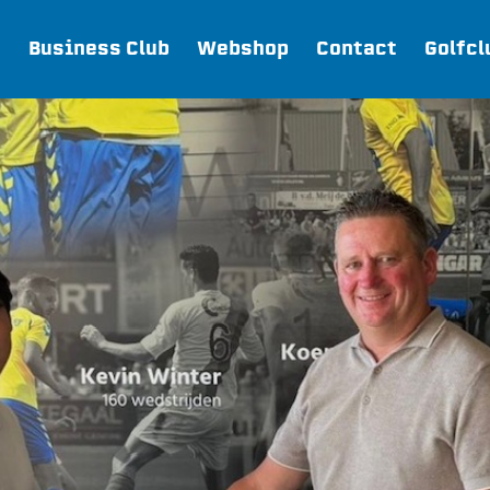
Business Club
Webshop
Contact
Golfcl
Webshop
Join FC Lisse
Aanmelden voor proeftraining
Lid worden van FC Lisse
Word vrijwilliger
De Club van 100
Uitschrijven
Teams
FC Lisse 1