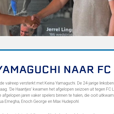
FC Lisse 2
Toegangs- en seizoenskaarten
Heren- en jongensvoetbal
Vrouwen 1
Vrouwen- en meidenvoetbal
7 tegen 7 Voetbal (35+)
Zaalvoetbal
Walking Football
Uitslagen
Programma
YAMAGUCHI NAAR FC 
Zakelijk
 de valreep versterkt met Keina Yamaguchi. De 24-jarige linksben
aag. ‘De Haantjes’ kwamen het afgelopen seizoen uit tegen FC L
LED-boarding NIEUW!
 de afgelopen jaren vaker spelers binnen te halen, die ooit uitkw
Sponsoren
ua Emegha, Enoch George en Max Hudepohl.
Business Club 2.0
Heeren van Ter Specke