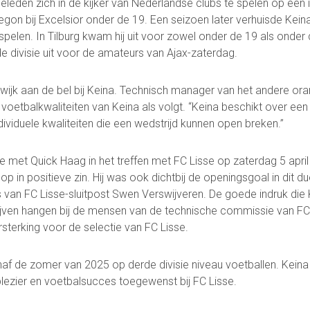
geleden zich in de kijker van Nederlandse clubs te spelen op een 
egon bij Excelsior onder de 19. Een seizoen later verhuisde Kei
spelen. In Tilburg kwam hij uit voor zowel onder de 19 als onder 
e divisie uit voor de amateurs van Ajax-zaterdag.
Contact
Vertrouwenspersonen
wijk aan de bel bij Keina. Technisch manager van het andere oran
Financieel contactpersoon
voetbalkwaliteiten van Keina als volgt. “Keina beschikt over een
Wie doet wat
dividuele kwaliteiten die een wedstrijd kunnen open breken.”
Ruimte reserveren/huren
 met Quick Haag in het treffen met FC Lisse op zaterdag 5 apri
 op in positieve zin. Hij was ook dichtbij de openingsgoal in dit du
s van FC Lisse-sluitpost Swen Verswijveren. De goede indruk die K
 blijven hangen bij de mensen van de technische commissie van FC
terking voor de selectie van FC Lisse.
Voetbal.nl
Evenementen
info@fclisse.nl
vanaf de zomer van 2025 op derde divisie niveau voetballen. Ke
plezier en voetbalsucces toegewenst bij FC Lisse.