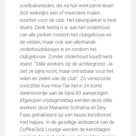
FC Lisse 1
voetbalverleden, die na hun werkzame leven
FC Lisse 2
zich wekelijks een of meerdere malen
Toegangs- en seizoenskaarten
inzetten voor de club. Het takenpakket is heel
Heren- en jongensvoetbal
divers. Denk hierbij o.a. aan het onderhoud
Vrouwen 1
van alle perken rondom het clubgebouw en
Vrouwen- en meidenvoetbal
de velden, maar ook aan allerhande
7 tegen 7 Voetbal (35+)
onderhoudsklusjes in en rondom het
Zaalvoetbal
clubgebouw. Zonder onderhoud houdt niets
Walking Football
stand. “Stille werkers op de achtergrond. Je
Uitslagen
ziet ze bijna nooit, maar onmisbaar voor het
Programma
reilen en zeilen van de club”. Zo verwoorde
voorzitter Kee-Hoei Tan het in z’n korte
Onze opleiding
dankwoordje aan de bijna 60 aanwezigen.
Afgelopen vrijdagmiddag werden deze stille
Jeugdopleiding FC Lisse
werkers door Marianne Schrama en Diny
Profiel Jeugdtrainers
Faas getrakteerd op een heuse kerstborrel
Opleidingsteams
met hapjes. In de gezellige ambiance van de
Beleidsplan Jeugd
CoffeeClick Lounge werden de kerstdagen
Keepersopleiding