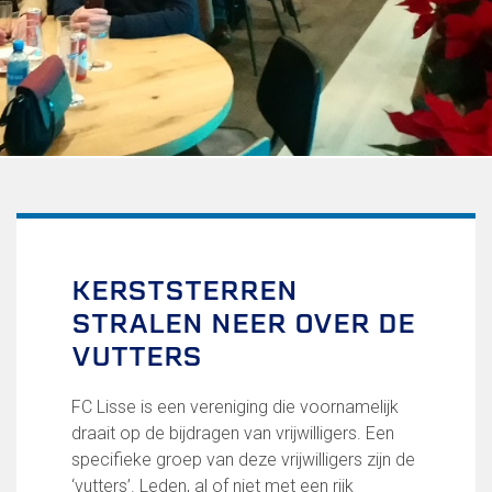
Uitschrijven
Over FC Lisse
Organisatie
Informatie voor de Pers
Onze historie
Onze S.P.O.R.T waarden
Fysiotherapie voor leden
Onze vrijwilligers en ereleden
Sportiviteit & respect
KERSTSTERREN
Gallerij
STRALEN NEER OVER DE
Kledingplan
Merchandise
VUTTERS
Contributie
Gevonden voorwerpen
FC Lisse is een vereniging die voornamelijk
Verenigingsdocumenten
draait op de bijdragen van vrijwilligers. Een
specifieke groep van deze vrijwilligers zijn de
Teams
‘vutters’. Leden, al of niet met een rijk