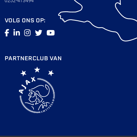
0252-413494
Wie doet wat
Ruimte reserveren/huren
VOLG ONS OP:
VOLG ONS OP:
PARTNERCLUB VAN