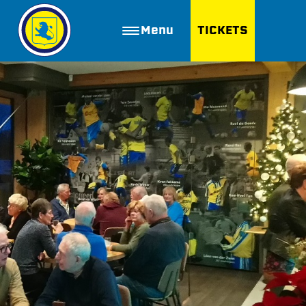
Menu
TICKETS
ZOEKEN
Golfbaan Ter Specke
Webshop
Nieuws
Vacatures
Join FC Lisse
Aanmelden voor proeftraining
Lid worden van FC Lisse
Word vrijwilliger
De Club van 100