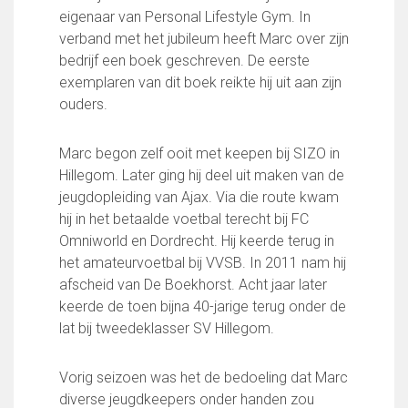
FC Lisse 1
eigenaar van Personal Lifestyle Gym. In
FC Lisse 2
verband met het jubileum heeft Marc over zijn
Toegangs- en seizoenskaarten
bedrijf een boek geschreven. De eerste
Heren- en jongensvoetbal
exemplaren van dit boek reikte hij uit aan zijn
Vrouwen 1
ouders.
Vrouwen- en meidenvoetbal
7 tegen 7 Voetbal (35+)
Marc begon zelf ooit met keepen bij SIZO in
Zaalvoetbal
Hillegom. Later ging hij deel uit maken van de
Walking Football
jeugdopleiding van Ajax. Via die route kwam
Uitslagen
hij in het betaalde voetbal terecht bij FC
Programma
Omniworld en Dordrecht. Hij keerde terug in
het amateurvoetbal bij VVSB. In 2011 nam hij
Onze opleiding
afscheid van De Boekhorst. Acht jaar later
Jeugdopleiding FC Lisse
keerde de toen bijna 40-jarige terug onder de
Profiel Jeugdtrainers
lat bij tweedeklasser SV Hillegom.
Opleidingsteams
Beleidsplan Jeugd
Vorig seizoen was het de bedoeling dat Marc
Keepersopleiding
diverse jeugdkeepers onder handen zou