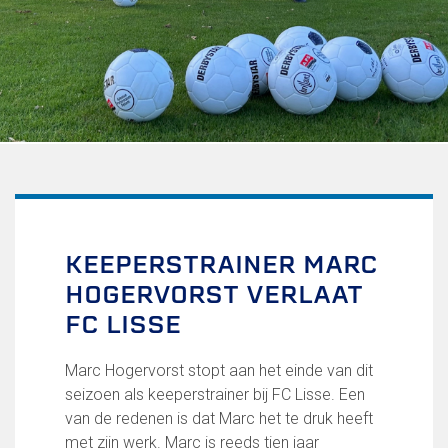
Uitschrijven
Over FC Lisse
Organisatie
Informatie voor de Pers
Onze historie
Onze S.P.O.R.T waarden
Fysiotherapie voor leden
Onze vrijwilligers en ereleden
Sportiviteit & respect
KEEPERSTRAINER MARC
Gallerij
HOGERVORST VERLAAT
Kledingplan
Merchandise
FC LISSE
Contributie
Gevonden voorwerpen
Marc Hogervorst stopt aan het einde van dit
Verenigingsdocumenten
seizoen als keeperstrainer bij FC Lisse. Een
van de redenen is dat Marc het te druk heeft
Teams
met zijn werk. Marc is reeds tien jaar