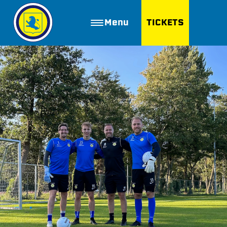
Menu
TICKETS
ZOEKEN
Golfbaan Ter Specke
Webshop
Nieuws
Vacatures
Join FC Lisse
Aanmelden voor proeftraining
Lid worden van FC Lisse
Word vrijwilliger
De Club van 100