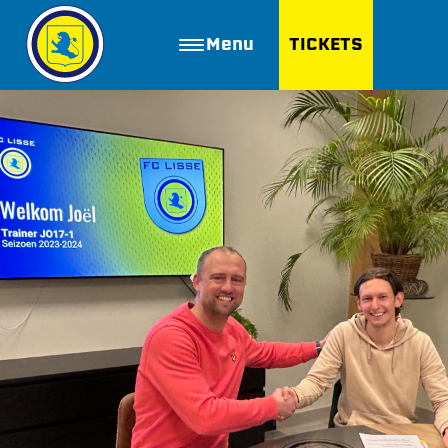
Menu
TICKETS
ZOEKEN
Golfbaan Ter Specke
Webshop
Nieuws
Vacatures
Join FC Lisse
Aanmelden voor proeftraining
Lid worden van FC Lisse
Word vrijwilliger
De Club van 100