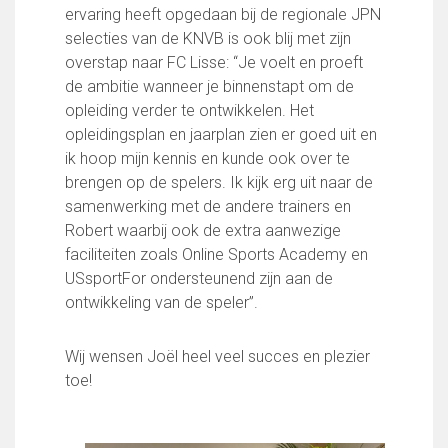
Partnerclub van Ajax
ervaring heeft opgedaan bij de regionale JPN
selecties van de KNVB is ook blij met zijn
Zakelijk
overstap naar FC Lisse: “Je voelt en proeft
LED-boarding NIEUW!
de ambitie wanneer je binnenstapt om de
Sponsoren
opleiding verder te ontwikkelen. Het
Business Club 2.0
opleidingsplan en jaarplan zien er goed uit en
Heeren van Ter Specke
ik hoop mijn kennis en kunde ook over te
brengen op de spelers. Ik kijk erg uit naar de
Maatschappelijke bijdrage
samenwerking met de andere trainers en
Robert waarbij ook de extra aanwezige
Steun bij contributie
faciliteiten zoals Online Sports Academy en
Support Casper
USsportFor ondersteunend zijn aan de
Dagbesteding ’s Heeren Loo
ontwikkeling van de speler”.
De gezonde sportkantine
Onze vrijwilligers en ereleden
Wij wensen Joël heel veel succes en plezier
Contact
toe!
Vertrouwenspersonen
Financieel contactpersoon