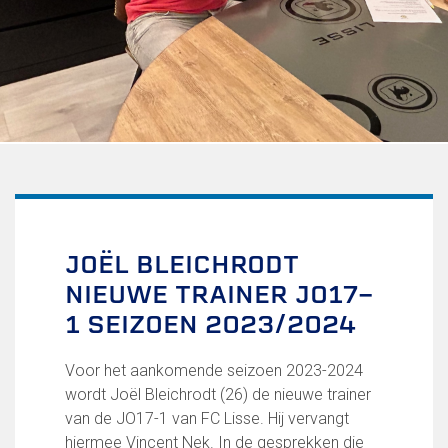
Uitschrijven
Over FC Lisse
Organisatie
Informatie voor de Pers
Onze historie
Onze S.P.O.R.T waarden
Fysiotherapie voor leden
Onze vrijwilligers en ereleden
Sportiviteit & respect
JOËL BLEICHRODT
Gallerij
NIEUWE TRAINER JO17-
Kledingplan
Merchandise
1 SEIZOEN 2023/2024
Contributie
Gevonden voorwerpen
Voor het aankomende seizoen 2023-2024
Verenigingsdocumenten
wordt Joël Bleichrodt (26) de nieuwe trainer
van de JO17-1 van FC Lisse. Hij vervangt
Teams
hiermee Vincent Nek. In de gesprekken die