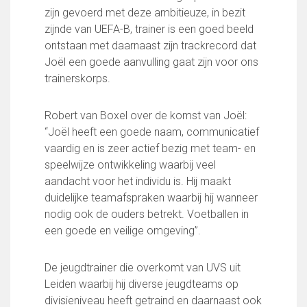
FC Lisse 1
zijn gevoerd met deze ambitieuze, in bezit
FC Lisse 2
zijnde van UEFA-B, trainer is een goed beeld
Toegangs- en seizoenskaarten
ontstaan met daarnaast zijn trackrecord dat
Heren- en jongensvoetbal
Joël een goede aanvulling gaat zijn voor ons
Vrouwen 1
trainerskorps.
Vrouwen- en meidenvoetbal
7 tegen 7 Voetbal (35+)
Robert van Boxel over de komst van Joël:
Zaalvoetbal
“Joël heeft een goede naam, communicatief
Walking Football
vaardig en is zeer actief bezig met team- en
Uitslagen
speelwijze ontwikkeling waarbij veel
Programma
aandacht voor het individu is. Hij maakt
duidelijke teamafspraken waarbij hij wanneer
Onze opleiding
nodig ook de ouders betrekt. Voetballen in
Jeugdopleiding FC Lisse
een goede en veilige omgeving”.
Profiel Jeugdtrainers
Opleidingsteams
De jeugdtrainer die overkomt van UVS uit
Beleidsplan Jeugd
Leiden waarbij hij diverse jeugdteams op
Keepersopleiding
divisieniveau heeft getraind en daarnaast ook