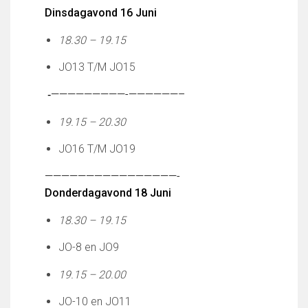
Partnerclub van Ajax
Dinsdagavond 16 Juni
Zakelijk
18.30 – 19.15
LED-boarding NIEUW!
JO13 T/M JO15
Sponsoren
Business Club 2.0
‐—————————-
——————–
Heeren van Ter Specke
19.15 – 20.30
Maatschappelijke bijdrage
JO16 T/M JO19
Steun bij contributie
——————————
——————-
Support Casper
Donderdagavond 18 Juni
Dagbesteding ’s Heeren Loo
De gezonde sportkantine
18.30 – 19.15
Onze vrijwilligers en ereleden
JO-8 en JO9
Contact
19.15 – 20.00
Vertrouwenspersonen
Financieel contactpersoon
JO-10 en JO11