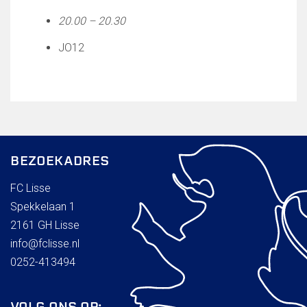
Wie doet wat
20.00 – 20.30
Ruimte reserveren/huren
JO12
VOLG ONS OP:
BEZOEKADRES
FC Lisse
Spekkelaan 1
2161 GH Lisse
info@fclisse.nl
0252-413494
VOLG ONS OP: