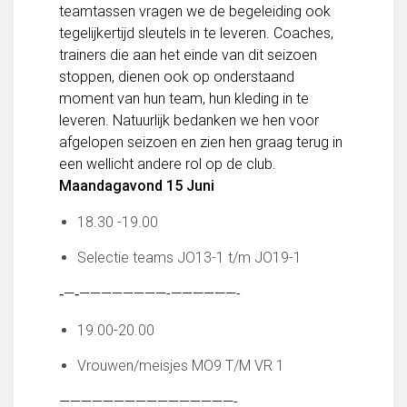
teamtassen vragen we de begeleiding ook
FC Lisse 1
tegelijkertijd sleutels in te leveren. Coaches,
FC Lisse 2
trainers die aan het einde van dit seizoen
Toegangs- en seizoenskaarten
stoppen, dienen ook op onderstaand
Heren- en jongensvoetbal
moment van hun team, hun kleding in te
Vrouwen 1
leveren. Natuurlijk bedanken we hen voor
Vrouwen- en meidenvoetbal
afgelopen seizoen en zien hen graag terug in
7 tegen 7 Voetbal (35+)
een wellicht andere rol op de club.
Zaalvoetbal
Maandagavond 15 Juni
Walking Football
Uitslagen
18.30 -19.00
Programma
Selectie teams JO13-1 t/m JO19-1
Onze opleiding
‐—‐————————-
——————-
Jeugdopleiding FC Lisse
Profiel Jeugdtrainers
19.00-20.00
Opleidingsteams
Vrouwen/meisjes MO9 T/M VR 1
Beleidsplan Jeugd
Keepersopleiding
——————————
——————-