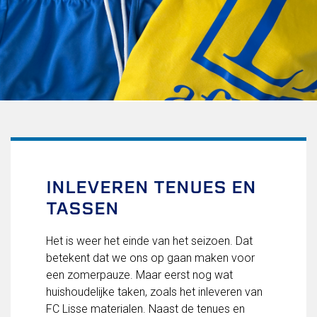
Uitschrijven
Over FC Lisse
Organisatie
Informatie voor de Pers
Onze historie
Onze S.P.O.R.T waarden
Fysiotherapie voor leden
Onze vrijwilligers en ereleden
Sportiviteit & respect
INLEVEREN TENUES EN
Gallerij
TASSEN
Kledingplan
Merchandise
Contributie
Het is weer het einde van het seizoen. Dat
Gevonden voorwerpen
betekent dat we ons op gaan maken voor
Verenigingsdocumenten
een zomerpauze. Maar eerst nog wat
huishoudelijke taken, zoals het inleveren van
Teams
FC Lisse materialen. Naast de tenues en