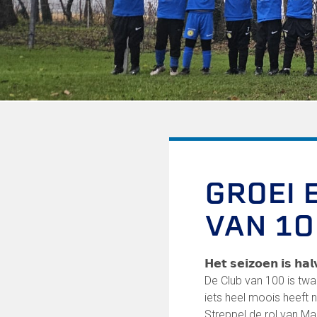
Informatie voor de Pers
Onze historie
Onze S.P.O.R.T waarden
Fysiotherapie voor leden
Onze vrijwilligers en ereleden
Sportiviteit & respect
Gallerij
Kledingplan
Merchandise
Contributie
Gevonden voorwerpen
GROEI 
Verenigingsdocumenten
VAN 1
Onze opleiding
Jeugdopleiding FC Lisse
𝗛𝗲𝘁 𝘀𝗲𝗶𝘇𝗼𝗲𝗻 𝗶𝘀 𝗵
Profiel Jeugdtrainers
De Club van 100 is twa
Opleidingsteams
iets heel moois heeft 
Beleidsplan Jeugd
Streppel de rol van Ma