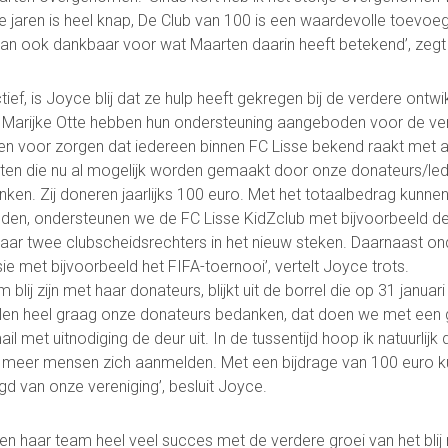
e jaren is heel knap, De Club van 100 is een waardevolle toevo
 dan ook dankbaar voor wat Maarten daarin heeft betekend’, zeg
Contact
ef, is Joyce blij dat ze hulp heeft gekregen bij de verdere ontwi
Vertrouwenspersonen
 Marijke Otte hebben hun ondersteuning aangeboden voor de ve
Financieel contactpersoon
en voor zorgen dat iedereen binnen FC Lisse bekend raakt met alle
Wie doet wat
iten die nu al mogelijk worden gemaakt door onze donateurs/led
Ruimte reserveren/huren
ken. Zij doneren jaarlijks 100 euro. Met het totaalbedrag kunnen
eden, ondersteunen we de FC Lisse KidZclub met bijvoorbeeld d
aar twee clubscheidsrechters in het nieuw steken. Daarnaast o
met bijvoorbeeld het FIFA-toernooi’, vertelt Joyce trots.
blij zijn met haar donateurs, blijkt uit de borrel die op 31 januari
llen heel graag onze donateurs bedanken, dat doen we met een g
l met uitnodiging de deur uit. In de tussentijd hoop ik natuurlijk
l meer mensen zich aanmelden. Met een bijdrage van 100 euro kun
Voetbal.nl
Evenementen
info@fclisse.nl
d van onze vereniging’, besluit Joyce.
en haar team heel veel succes met de verdere groei van het bli