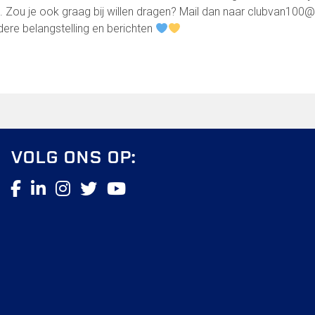
. Zou je ook graag bij willen dragen? Mail dan naar clubvan100@f
erdere belangstelling en berichten
VOLG ONS OP: