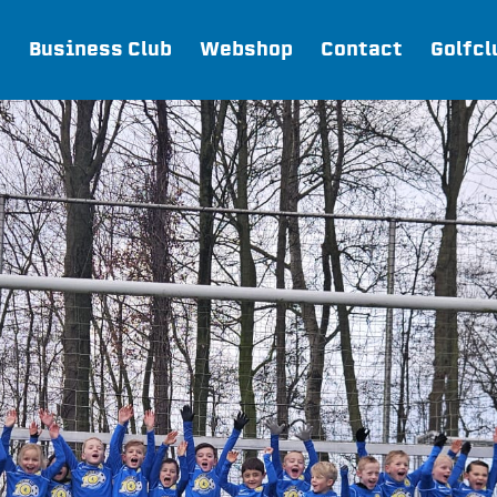
Business Club
Webshop
Contact
Golfcl
Webshop
Join FC Lisse
Aanmelden voor proeftraining
Lid worden van FC Lisse
Word vrijwilliger
De Club van 100
Uitschrijven
Teams
FC Lisse 1