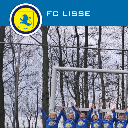
Golfbaan Ter Specke
Nieuws
Vacatures
Over FC Lisse
Organisatie