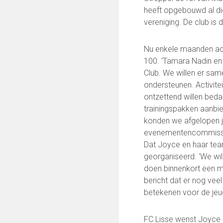
Keepersopleiding
heeft opgebouwd al di
Partnerclub van Ajax
vereniging. De club is
Maatschappelijke bijdrage
Nu enkele maanden acti
Steun bij contributie
100. ‘Tamara Nadin en
Support Casper
Club. We willen er sam
Dagbesteding ’s Heeren Loo
ondersteunen. Activite
De gezonde sportkantine
ontzettend willen bedan
Onze vrijwilligers en ereleden
trainingspakken aanbi
konden we afgelopen j
evenementencommissie 
VOLG ONS OP:
Dat Joyce en haar team 
georganiseerd. ‘We wi
doen binnenkort een mai
bericht dat er nog vee
FC Lisse TV
betekenen voor de jeug
FC Lisse wenst Joyce 