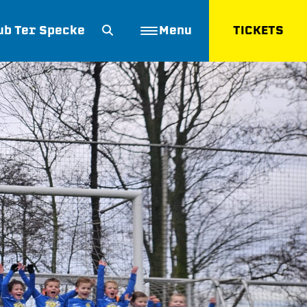
ub Ter Specke
Menu
TICKETS
ZOEKEN