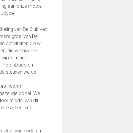
eging aan onze mooie
t Joyce.
kkeling van De Club van
rdere groei van De
 activiteiten die wij
en, die we bij deze
 wij de mini-F
e PietenDisco en
ndersteunen we de
 a.s. wordt
ezellige borrel. We
 door middel van dit
 je al heel veel
0252-413494
j maken van kinderen