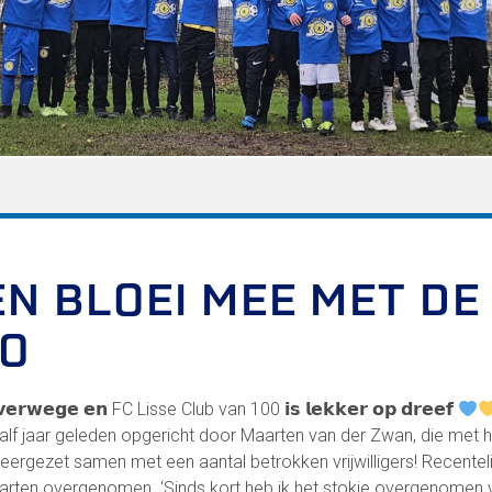
FC Lisse 2
Toegangs- en seizoenskaarten
Heren- en jongensvoetbal
Vrouwen 1
Vrouwen- en meidenvoetbal
7 tegen 7 Voetbal (35+)
Zaalvoetbal
Walking Football
Uitslagen
Programma
EN BLOEI MEE MET DE
00
Zakelijk
LED-boarding NIEUW!
𝗮𝗹𝘃𝗲𝗿𝘄𝗲𝗴𝗲 𝗲𝗻 FC Lisse Club van 100 𝗶𝘀 𝗹𝗲𝗸𝗸𝗲𝗿 𝗼𝗽 𝗱𝗿𝗲𝗲𝗳
Sponsoren
alf jaar geleden opgericht door Maarten van der Zwan, die met 
Business Club 2.0
neergezet samen met een aantal betrokken vrijwilligers! Recentel
Heeren van Ter Specke
arten overgenomen. ‘Sinds kort heb ik het stokje overgenomen v