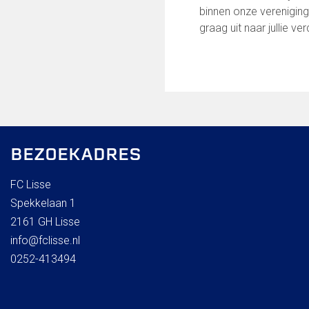
binnen onze vereniging
graag uit naar jullie v
BEZOEKADRES
FC Lisse
Spekkelaan 1
2161 GH Lisse
info@fclisse.nl
0252-413494