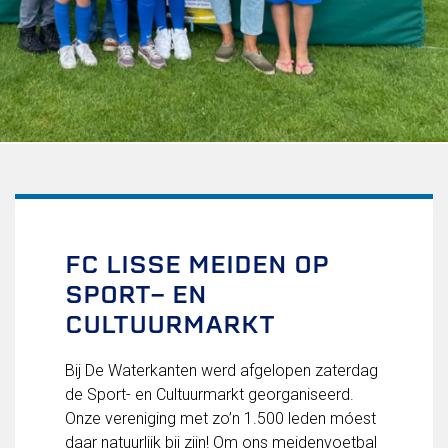
Uitschrijven
Over FC Lisse
Organisatie
Informatie voor de Pers
Onze historie
Onze S.P.O.R.T waarden
Fysiotherapie voor leden
Onze vrijwilligers en ereleden
Sportiviteit & respect
FC LISSE MEIDEN OP
Gallerij
SPORT- EN
Kledingplan
Merchandise
CULTUURMARKT
Contributie
Gevonden voorwerpen
Bij De Waterkanten werd afgelopen zaterdag
Verenigingsdocumenten
de Sport- en Cultuurmarkt georganiseerd.
Onze vereniging met zo’n 1.500 leden móest
Teams
daar natuurlijk bij zijn! Om ons meidenvoetbal