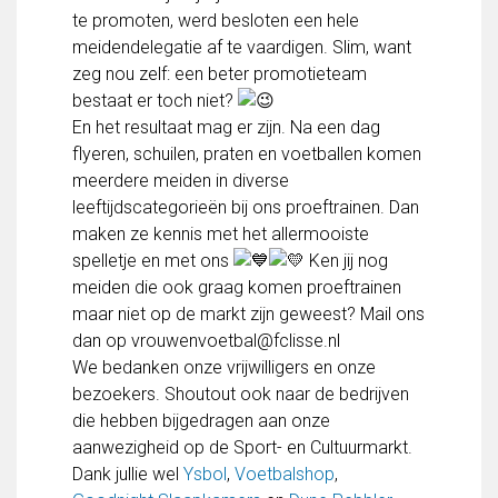
FC Lisse 1
te promoten, werd besloten een hele
FC Lisse 2
meidendelegatie af te vaardigen. Slim, want
Toegangs- en seizoenskaarten
zeg nou zelf: een beter promotieteam
Heren- en jongensvoetbal
bestaat er toch niet?
Vrouwen 1
En het resultaat mag er zijn. Na een dag
Vrouwen- en meidenvoetbal
flyeren, schuilen, praten en voetballen komen
7 tegen 7 Voetbal (35+)
meerdere meiden in diverse
Zaalvoetbal
leeftijdscategorieën bij ons proeftrainen. Dan
Walking Football
maken ze kennis met het allermooiste
Uitslagen
spelletje en met ons
Ken jij nog
Programma
meiden die ook graag komen proeftrainen
maar niet op de markt zijn geweest? Mail ons
Onze opleiding
dan op vrouwenvoetbal@fclisse.nl
We bedanken onze vrijwilligers en onze
Jeugdopleiding FC Lisse
bezoekers. Shoutout ook naar de bedrijven
Profiel Jeugdtrainers
die hebben bijgedragen aan onze
Opleidingsteams
aanwezigheid op de Sport- en Cultuurmarkt.
Beleidsplan Jeugd
Dank jullie wel
Ysbol
,
Voetbalshop
,
Keepersopleiding