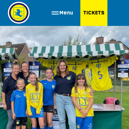
Menu
TICKETS
ZOEKEN
Golfbaan Ter Specke
Webshop
Nieuws
Vacatures
Join FC Lisse
Aanmelden voor proeftraining
Lid worden van FC Lisse
Word vrijwilliger
De Club van 100