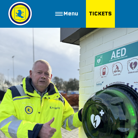
Menu
TICKETS
ZOEKEN
Golfbaan Ter Specke
Webshop
Nieuws
Vacatures
Join FC Lisse
Aanmelden voor proeftraining
Lid worden van FC Lisse
Word vrijwilliger
De Club van 100