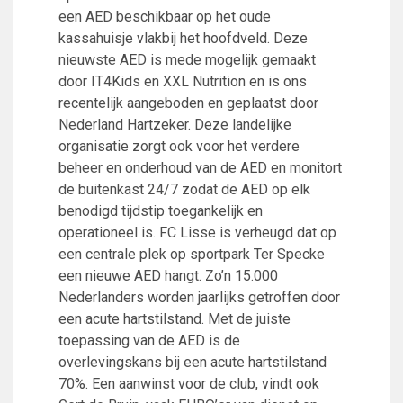
FC Lisse 1
een AED beschikbaar op het oude
FC Lisse 2
kassahuisje vlakbij het hoofdveld. Deze
Toegangs- en seizoenskaarten
nieuwste AED is mede mogelijk gemaakt
Heren- en jongensvoetbal
door IT4Kids en XXL Nutrition en is ons
Vrouwen 1
recentelijk aangeboden en geplaatst door
Vrouwen- en meidenvoetbal
Nederland Hartzeker. Deze landelijke
7 tegen 7 Voetbal (35+)
organisatie zorgt ook voor het verdere
Zaalvoetbal
beheer en onderhoud van de AED en monitort
Walking Football
de buitenkast 24/7 zodat de AED op elk
Uitslagen
benodigd tijdstip toegankelijk en
Programma
operationeel is. FC Lisse is verheugd dat op
een centrale plek op sportpark Ter Specke
Onze opleiding
een nieuwe AED hangt. Zo’n 15.000
Nederlanders worden jaarlijks getroffen door
Jeugdopleiding FC Lisse
een acute hartstilstand. Met de juiste
Profiel Jeugdtrainers
toepassing van de AED is de
Opleidingsteams
overlevingskans bij een acute hartstilstand
Beleidsplan Jeugd
70%. Een aanwinst voor de club, vindt ook
Keepersopleiding