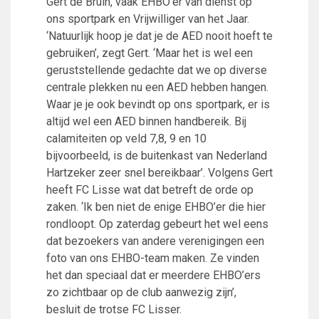
Gert de Bruin, vaak EHBO’er van dienst op
Partnerclub van Ajax
ons sportpark en Vrijwilliger van het Jaar.
Zakelijk
‘Natuurlijk hoop je dat je de AED nooit hoeft te
gebruiken’, zegt Gert. ‘Maar het is wel een
LED-boarding NIEUW!
geruststellende gedachte dat we op diverse
Sponsoren
centrale plekken nu een AED hebben hangen.
Business Club 2.0
Waar je je ook bevindt op ons sportpark, er is
Heeren van Ter Specke
altijd wel een AED binnen handbereik. Bij
calamiteiten op veld 7,8, 9 en 10
Maatschappelijke bijdrage
bijvoorbeeld, is de buitenkast van Nederland
Steun bij contributie
Hartzeker zeer snel bereikbaar’. Volgens Gert
Support Casper
heeft FC Lisse wat dat betreft de orde op
Dagbesteding ’s Heeren Loo
zaken. ‘Ik ben niet de enige EHBO’er die hier
De gezonde sportkantine
rondloopt. Op zaterdag gebeurt het wel eens
Onze vrijwilligers en ereleden
dat bezoekers van andere verenigingen een
foto van ons EHBO-team maken. Ze vinden
Contact
het dan speciaal dat er meerdere EHBO’ers
Vertrouwenspersonen
zo zichtbaar op de club aanwezig zijn’,
Financieel contactpersoon
besluit de trotse FC Lisser.