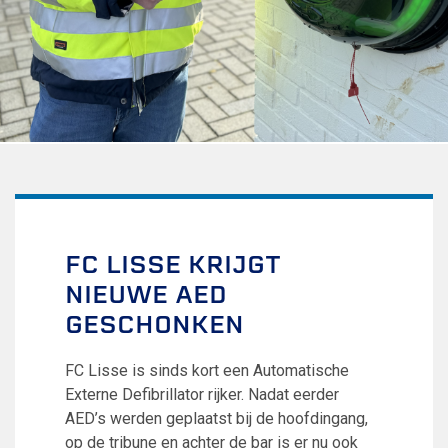
Uitschrijven
Over FC Lisse
Organisatie
Informatie voor de Pers
Onze historie
Onze S.P.O.R.T waarden
Fysiotherapie voor leden
Onze vrijwilligers en ereleden
Sportiviteit & respect
FC LISSE KRIJGT
Gallerij
NIEUWE AED
Kledingplan
Merchandise
GESCHONKEN
Contributie
Gevonden voorwerpen
FC Lisse is sinds kort een Automatische
Verenigingsdocumenten
Externe Defibrillator rijker. Nadat eerder
AED’s werden geplaatst bij de hoofdingang,
Teams
op de tribune en achter de bar is er nu ook