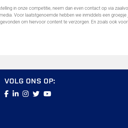
gstelling in onze competitie, neem dan even contact op via zaalvo
l media. Voor laatstgenoemde hebben we inmiddels een groepje 
 gevonden om hiervoor content te verzorgen. En zoals ook voor 
VOLG ONS OP: