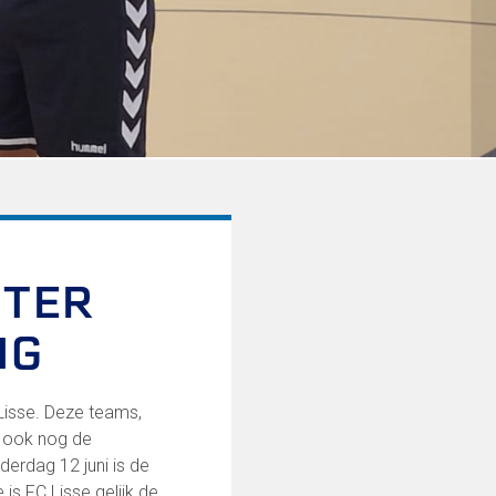
 TER
NG
Lisse. Deze teams,
t ook nog de
derdag 12 juni is de
is FC Lisse gelijk de