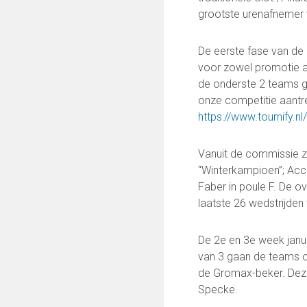
Keepersopleiding
grootste urenafnemer 
Partnerclub van Ajax
De eerste fase van de 
Maatschappelijke bijdrage
voor zowel promotie al
Steun bij contributie
de onderste 2 teams g
Support Casper
onze competitie aantrek
Dagbesteding ’s Heeren Loo
https://www.tournify.n
De gezonde sportkantine
Onze vrijwilligers en ereleden
Vanuit de commissie za
“Winterkampioen”; Acc
VOLG ONS OP:
Faber in poule F. De o
laatste 26 wedstrijden
De 2e en 3e week janua
FC Lisse TV
van 3 gaan de teams o
de Gromax-beker. Deze
Specke.