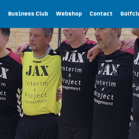
Business Club
Webshop
Contact
Golfcl
Webshop
Join FC Lisse
Aanmelden voor proeftraining
Lid worden van FC Lisse
Word vrijwilliger
De Club van 100
Uitschrijven
Teams
FC Lisse 1