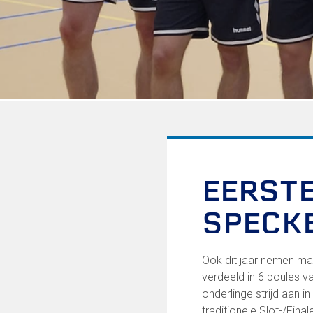
Informatie voor de Pers
Onze historie
Onze S.P.O.R.T waarden
Fysiotherapie voor leden
Onze vrijwilligers en ereleden
Sportiviteit & respect
Gallerij
Kledingplan
Merchandise
Contributie
Gevonden voorwerpen
EERSTE
Verenigingsdocumenten
SPECK
Onze opleiding
Jeugdopleiding FC Lisse
Ook dit jaar nemen maa
Profiel Jeugdtrainers
verdeeld in 6 poules 
Opleidingsteams
onderlinge strijd aan 
Beleidsplan Jeugd
traditionele Slot-/Fin