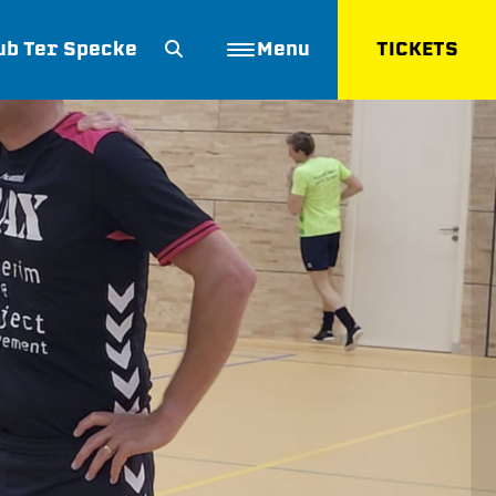
ub Ter Specke
Menu
TICKETS
ZOEKEN