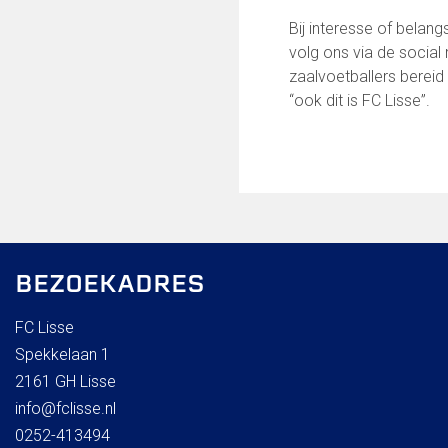
Bij interesse of belan
volg ons via de socia
zaalvoetballers bereid
“ook dit is FC Lisse”.
BEZOEKADRES
FC Lisse
Spekkelaan 1
2161 GH Lisse
info@fclisse.nl
0252-413494