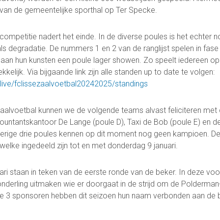
van de gemeentelijke sporthal op Ter Specke.
competitie nadert het einde. In de diverse poules is het echter 
Contact
s degradatie. De nummers 1 en 2 van de ranglijst spelen in fase
Vertrouwenspersonen
aan hun kunsten een poule lager showen. Zo speelt iedereen op
Financieel contactpersoon
kelijk. Via bijgaande link zijn alle standen up to date te volgen:
Wie doet wat
l/live/fclissezaalvoetbal20242025/standings
Ruimte reserveren/huren
alvoetbal kunnen we de volgende teams alvast feliciteren met d
ountantskantoor De Lange (poule D), Taxi de Bob (poule E) en d
verige drie poules kennen op dit moment nog geen kampioen. Dez
 welke ingedeeld zijn tot en met donderdag 9 januari.
ri staan in teken van de eerste ronde van de beker. In deze vo
Voetbal.nl
Evenementen
info@fclisse.nl
nderling uitmaken wie er doorgaat in de strijd om de Polderma
 3 sponsoren hebben dit seizoen hun naam verbonden aan de be