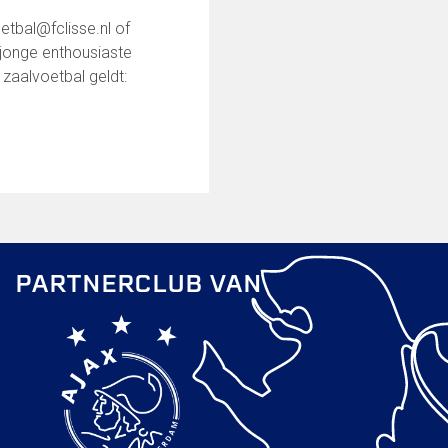
etbal@fclisse.nl of
jonge enthousiaste
zaalvoetbal geldt:
PARTNERCLUB VAN