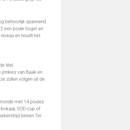
nog behoorlijk spannend
 2 een poule hoger en
 niveau en houdt het
e titel
e jonkies van Baak en
e zullen volgen uit de
orronde met 14 poules
0252-413494
n-bokaal, SOD-cup of
kerstrijd binnen Ter