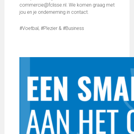
Wie doet wat
commercie@fclisse.nl. We komen graag met
Ruimte reserveren/huren
jou en je onderneming in contact.
#Voetbal, #Plezier & #Business
VOLG ONS OP: