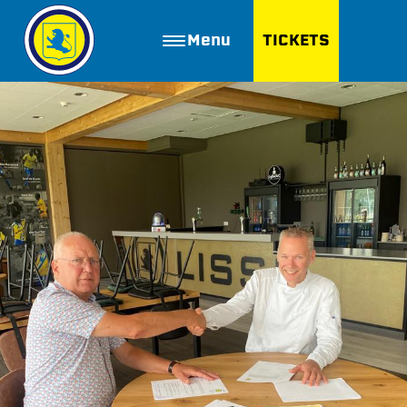
Menu
TICKETS
ZOEKEN
Golfbaan Ter Specke
Webshop
Nieuws
Vacatures
Join FC Lisse
Aanmelden voor proeftraining
Lid worden van FC Lisse
Word vrijwilliger
De Club van 100