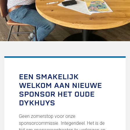
Uitschrijven
Over FC Lisse
Organisatie
Informatie voor de Pers
Onze historie
Onze S.P.O.R.T waarden
Fysiotherapie voor leden
Onze vrijwilligers en ereleden
Sportiviteit & respect
EEN SMAKELIJK
Gallerij
WELKOM AAN NIEUWE
Kledingplan
Merchandise
SPONSOR HET OUDE
Contributie
DYKHUYS
Gevonden voorwerpen
Verenigingsdocumenten
Geen zomerstop voor onze
sponsorcommissie. Integendeel. Het is de
Teams