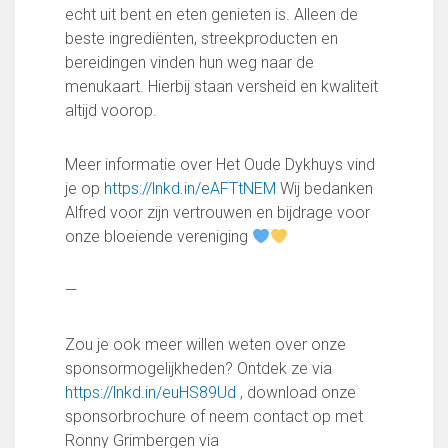
Partnerclub van Ajax
echt uit bent en eten genieten is. Alleen de
beste ingrediënten, streekproducten en
Zakelijk
bereidingen vinden hun weg naar de
LED-boarding NIEUW!
menukaart. Hierbij staan versheid en kwaliteit
Sponsoren
altijd voorop.
Business Club 2.0
Heeren van Ter Specke
Meer informatie over Het Oude Dykhuys vind
je op
https://lnkd.in/eAFTtNEM
Wij bedanken
Maatschappelijke bijdrage
Alfred voor zijn vertrouwen en bijdrage voor
Steun bij contributie
onze bloeiende vereniging
Support Casper
Dagbesteding ’s Heeren Loo
—
De gezonde sportkantine
Onze vrijwilligers en ereleden
Zou je ook meer willen weten over onze
sponsormogelijkheden? Ontdek ze via
Contact
https://lnkd.in/euHS89Ud
, download onze
Vertrouwenspersonen
sponsorbrochure of neem contact op met
Financieel contactpersoon
Ronny Grimbergen via