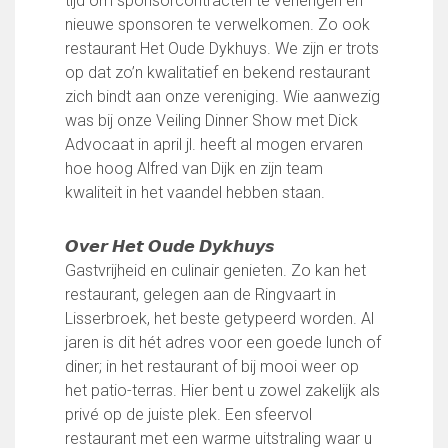
tijd om sponsorcontracten te verlengen en
FC Lisse 1
nieuwe sponsoren te verwelkomen. Zo ook
FC Lisse 2
restaurant Het Oude Dykhuys. We zijn er trots
Toegangs- en seizoenskaarten
op dat zo’n kwalitatief en bekend restaurant
Heren- en jongensvoetbal
zich bindt aan onze vereniging. Wie aanwezig
Vrouwen 1
was bij onze Veiling Dinner Show met Dick
Vrouwen- en meidenvoetbal
Advocaat in april jl. heeft al mogen ervaren
7 tegen 7 Voetbal (35+)
hoe hoog Alfred van Dijk en zijn team
Zaalvoetbal
kwaliteit in het vaandel hebben staan.
Walking Football
Uitslagen
𝙊𝙫𝙚𝙧 𝙃𝙚𝙩 𝙊𝙪𝙙𝙚 𝘿𝙮𝙠𝙝𝙪𝙮𝙨
Programma
Gastvrijheid en culinair genieten. Zo kan het
restaurant, gelegen aan de Ringvaart in
Onze opleiding
Lisserbroek, het beste getypeerd worden. Al
Jeugdopleiding FC Lisse
jaren is dit hét adres voor een goede lunch of
Profiel Jeugdtrainers
diner; in het restaurant of bij mooi weer op
Opleidingsteams
het patio-terras. Hier bent u zowel zakelijk als
Beleidsplan Jeugd
privé op de juiste plek. Een sfeervol
Keepersopleiding
restaurant met een warme uitstraling waar u