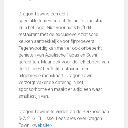
FC Lisse 1
FC Lisse 2
Dragon Town is een echt
Toegangs- en seizoenskaarten
specialiteitenrestaurant. Asian Cuisine staat
Heren- en jongensvoetbal
er in het logo. Niet voor niets blijft dit
Vrouwen 1
restaurant met de exclusieve Aziatische
Vrouwen- en meidenvoetbal
keuken aantrekkelijk voor fijnproevers.
7 tegen 7 Voetbal (35+)
Tegenwoordig kan men er ook onbeperkt
Zaalvoetbal
genieten van Aziatische Tapas en Sushi
Walking Football
gerechten. Maar ook voor de liefhebbers van
Uitslagen
de ‘chinees’ heeft dit restaurant een
Programma
uitgebreide menukaart. Dragon Town
verzorgt vaker de catering in het
Onze opleiding
sponsorhome en maakt er altijd een waar
Jeugdopleiding FC Lisse
smulfestijn van.
Profiel Jeugdtrainers
Opleidingsteams
Dragon Town is te vinden op de Berkhoutlaan
Beleidsplan Jeugd
5-7, 2161EL Lisse. Lees alles over Dragon
Keepersopleiding
Town:
<website>