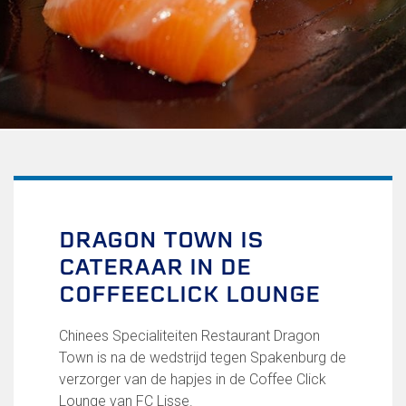
Uitschrijven
Over FC Lisse
Organisatie
Informatie voor de Pers
Onze historie
Onze S.P.O.R.T waarden
Fysiotherapie voor leden
Onze vrijwilligers en ereleden
Sportiviteit & respect
DRAGON TOWN IS
Gallerij
CATERAAR IN DE
Kledingplan
Merchandise
COFFEECLICK LOUNGE
Contributie
Gevonden voorwerpen
Chinees Specialiteiten Restaurant Dragon
Verenigingsdocumenten
Town is na de wedstrijd tegen Spakenburg de
verzorger van de hapjes in de Coffee Click
Teams
Lounge van FC Lisse.