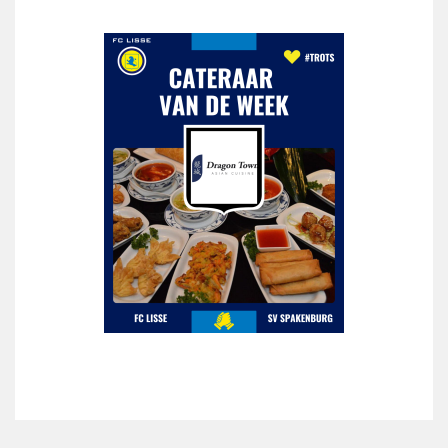
Partnerclub van Ajax
Zakelijk
LED-boarding NIEUW!
Sponsoren
Business Club 2.0
Heeren van Ter Specke
Maatschappelijke bijdrage
Steun bij contributie
Support Casper
Dagbesteding ’s Heeren Loo
De gezonde sportkantine
Onze vrijwilligers en ereleden
Contact
Vertrouwenspersonen
Financieel contactpersoon