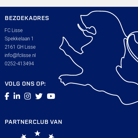
Wie doet wat
Ruimte reserveren/huren
BEZOEKADRES
FC Lisse
VOLG ONS OP:
Spekkelaan 1
2161 GH Lisse
info@fclisse.nl
0252-413494
VOLG ONS OP:
PARTNERCLUB VAN