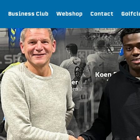
Business Club
Webshop
Contact
Golfcl
Webshop
Join FC Lisse
Aanmelden voor proeftraining
Lid worden van FC Lisse
Word vrijwilliger
De Club van 100
Uitschrijven
Teams
FC Lisse 1