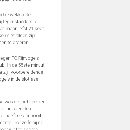
n indrukwekkende
ij tegenstanders te
n maar liefst 21 keer
 niet alleen zijn
en te creëren.
 tegen FC Rijnvogels
ub. In de 55ste minuut
a zijn voorbereidende
ogels in de slotfase
e was net het seizoen
0252-413494
Julian speelden
al heeft elkaar nooit
eams. Tot zelfs bij de
keer wist te scoren.