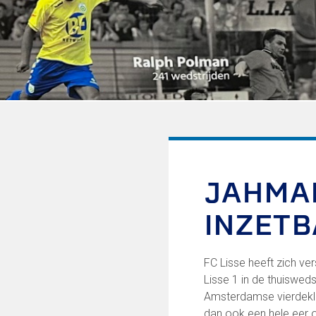
Informatie voor de Pers
Onze historie
Onze S.P.O.R.T waarden
Fysiotherapie voor leden
Onze vrijwilligers en ereleden
Sportiviteit & respect
Gallerij
Kledingplan
Merchandise
Contributie
Gevonden voorwerpen
JAHMAN
Verenigingsdocumenten
INZETB
Onze opleiding
Jeugdopleiding FC Lisse
FC Lisse heeft zich ve
Profiel Jeugdtrainers
Lisse 1 in de thuisweds
Opleidingsteams
Amsterdamse vierdekla
Beleidsplan Jeugd
dan ook een hele eer o