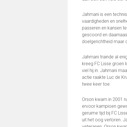
Keepersopleiding
Partnerclub van Ajax
Jahmani is een technis
vaardigheden en snelhe
Maatschappelijke bijdrage
passeren en kansen te 
Steun bij contributie
gescoord en daarnaast 
Support Casper
doelgerichtheid maar 
Dagbesteding ’s Heeren Loo
De gezonde sportkantine
Jahmani trainde al eni
Onze vrijwilligers en ereleden
kreeg FC Lisse groen l
viel hij in. Jahmani m
VOLG ONS OP:
actie raakte Luc de Kru
twee keer toe.
Orson kwam in 2001 na
FC Lisse TV
ervoor kampioen gewo
geruime tijd bij FC Lis
uit het oog verloren. J
veteranen. Orson kwam u