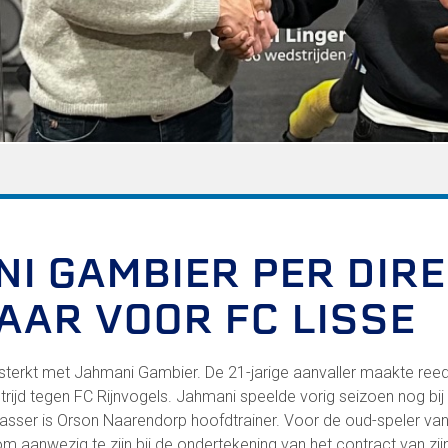
FC Lisse 2
Toegangs- en seizoenskaarten
Heren- en jongensvoetbal
Vrouwen 1
Vrouwen- en meidenvoetbal
7 tegen 7 Voetbal (35+)
Zaalvoetbal
Walking Football
Uitslagen
Programma
I GAMBIER PER DIR
AAR VOOR FC LISSE
Zakelijk
LED-boarding NIEUW!
rsterkt met Jahmani Gambier. De 21-jarige aanvaller maakte reeds
Sponsoren
trijd tegen FC Rijnvogels. Jahmani speelde vorig seizoen nog bij 
Business Club 2.0
sser is Orson Naarendorp hoofdtrainer. Voor de oud-speler van 
Heeren van Ter Specke
m aanwezig te zijn bij de ondertekening van het contract van zij