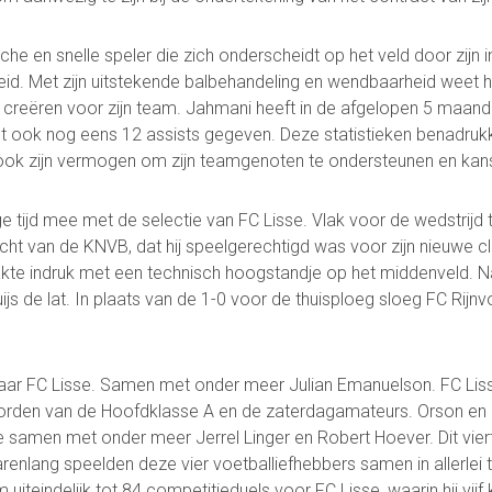
che en snelle speler die zich onderscheidt op het veld door zij
id. Met zijn uitstekende balbehandeling en wendbaarheid weet h
Contact
creëren voor zijn team. Jahmani heeft in de afgelopen 5 maande
Vertrouwenspersonen
ook nog eens 12 assists gegeven. Deze statistieken benadrukken
Financieel contactpersoon
ook zijn vermogen om zijn teamgenoten te ondersteunen en kans
Wie doet wat
Ruimte reserveren/huren
ge tijd mee met de selectie van FC Lisse. Vlak voor de wedstrijd
icht van de KNVB, dat hij speelgerechtigd was voor zijn nieuwe cl
aakte indruk met een technisch hoogstandje op het middenveld. N
ijs de lat. In plaats van de 1-0 voor de thuisploeg sloeg FC Rijnv
ar FC Lisse. Samen met onder meer Julian Emanuelson. FC Liss
Voetbal.nl
Evenementen
info@fclisse.nl
rden van de Hoofdklasse A en de zaterdagamateurs. Orson en 
se samen met onder meer Jerrel Linger en Robert Hoever. Dit viert
arenlang speelden deze vier voetballiefhebbers samen in allerlei t
iteindelijk tot 84 competitieduels voor FC Lisse, waarin hij vijf 