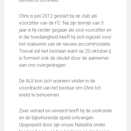
benoemd tot erelid.
FC Lisse 1
FC Lisse 2
Chris is juni 2012 gestart bij de club als
Toegangs- en seizoenskaarten
voorzitter van de FC. Na zijn termijn van 3
Heren- en jongensvoetbal
jaar is hij verder gegaan als vice-voorzitter en
Vrouwen 1
in die hoedanigheid heeft hij zich ingezet voor
Vrouwen- en meidenvoetbal
het realiseren van de nieuwe accommodatie.
7 tegen 7 Voetbal (35+)
Toeval zal niet bestaan want op 20 oktober jl.
Zaalvoetbal
is formeel ook de sleutel door de aannemer
Walking Football
aan ons overgedragen.
Uitslagen
Programma
De ALV kon zich unaniem vinden in de
Onze opleiding
voordracht van het bestuur om Chris tot
erelid te benoemen.
Jeugdopleiding FC Lisse
Profiel Jeugdtrainers
Zeer verrast en vereerd heeft hij de oorkonde
Opleidingsteams
en de bijbehorende speld ontvangen.
Beleidsplan Jeugd
Opgespeld door zijn vrouw Natasha onder
Keepersopleiding