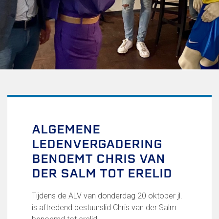
Uitschrijven
Over FC Lisse
Organisatie
Informatie voor de Pers
Onze historie
Onze S.P.O.R.T waarden
Fysiotherapie voor leden
Onze vrijwilligers en ereleden
Sportiviteit & respect
ALGEMENE
Gallerij
LEDENVERGADERING
Kledingplan
Merchandise
BENOEMT CHRIS VAN
Contributie
DER SALM TOT ERELID
Gevonden voorwerpen
Verenigingsdocumenten
Tijdens de ALV van donderdag 20 oktober jl.
is aftredend bestuurslid Chris van der Salm
Teams