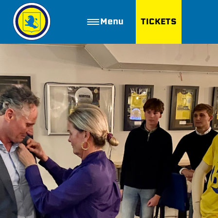
Menu
TICKETS
ZOEKEN
Golfbaan Ter Specke
Webshop
Nieuws
Vacatures
Join FC Lisse
Aanmelden voor proeftraining
Lid worden van FC Lisse
Word vrijwilliger
De Club van 100