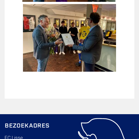
Wie doet wat
Ruimte reserveren/huren
VOLG ONS OP:
BEZOEKADRES
FC Lisse