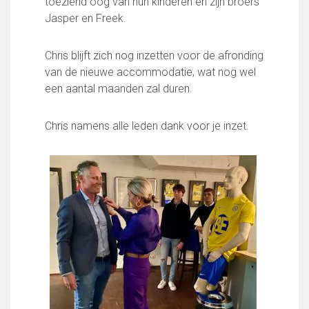
toeziend oog van hun kinderen en zijn broers
Partnerclub van Ajax
Jasper en Freek.
Zakelijk
Chris blijft zich nog inzetten voor de afronding
LED-boarding NIEUW!
van de nieuwe accommodatie, wat nog wel
Sponsoren
een aantal maanden zal duren.
Business Club 2.0
Heeren van Ter Specke
Chris namens alle leden dank voor je inzet.
Maatschappelijke bijdrage
Steun bij contributie
Support Casper
Dagbesteding ’s Heeren Loo
De gezonde sportkantine
Onze vrijwilligers en ereleden
Contact
Vertrouwenspersonen
Financieel contactpersoon