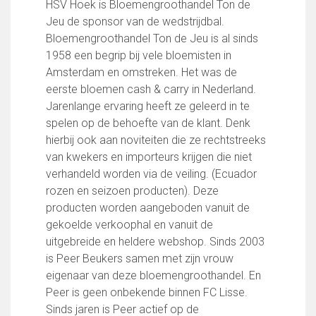
HSV Hoek is Bloemengroothandel Ton de
FC Lisse 1
Jeu de sponsor van de wedstrijdbal.
FC Lisse 2
Bloemengroothandel Ton de Jeu is al sinds
Toegangs- en seizoenskaarten
1958 een begrip bij vele bloemisten in
Heren- en jongensvoetbal
Amsterdam en omstreken. Het was de
Vrouwen 1
eerste bloemen cash & carry in Nederland.
Vrouwen- en meidenvoetbal
Jarenlange ervaring heeft ze geleerd in te
7 tegen 7 Voetbal (35+)
spelen op de behoefte van de klant. Denk
Zaalvoetbal
hierbij ook aan noviteiten die ze rechtstreeks
Walking Football
van kwekers en importeurs krijgen die niet
Uitslagen
verhandeld worden via de veiling. (Ecuador
Programma
rozen en seizoen producten). Deze
producten worden aangeboden vanuit de
Onze opleiding
gekoelde verkoophal en vanuit de
Jeugdopleiding FC Lisse
uitgebreide en heldere webshop. Sinds 2003
Profiel Jeugdtrainers
is Peer Beukers samen met zijn vrouw
Opleidingsteams
eigenaar van deze bloemengroothandel. En
Beleidsplan Jeugd
Peer is geen onbekende binnen FC Lisse.
Keepersopleiding
Sinds jaren is Peer actief op de