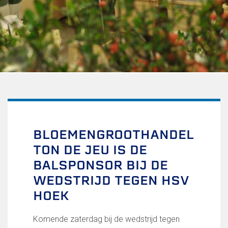
Uitschrijven
Over FC Lisse
Organisatie
Informatie voor de Pers
Onze historie
Onze S.P.O.R.T waarden
Fysiotherapie voor leden
Onze vrijwilligers en ereleden
Sportiviteit & respect
BLOEMENGROOTHANDEL
Gallerij
TON DE JEU IS DE
Kledingplan
Merchandise
BALSPONSOR BIJ DE
Contributie
WEDSTRIJD TEGEN HSV
Gevonden voorwerpen
HOEK
Verenigingsdocumenten
Teams
Komende zaterdag bij de wedstrijd tegen