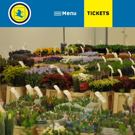
Menu
TICKETS
ZOEKEN
Golfbaan Ter Specke
Webshop
Nieuws
Vacatures
Join FC Lisse
Aanmelden voor proeftraining
Lid worden van FC Lisse
Word vrijwilliger
De Club van 100