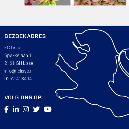
Wie doet wat
Ruimte reserveren/huren
VOLG ONS OP:
BEZOEKADRES
FC Lisse
Spekkelaan 1
2161 GH Lisse
info@fclisse.nl
0252-413494
VOLG ONS OP: