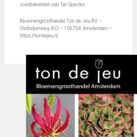
Partnerclub van Ajax
voetbalvelden van Ter Specke.
Zakelijk
Bloemengroothandel Ton de Jeu BV –
LED-boarding NIEUW!
Osdorperweg 452 – 1067SX Amsterdam –
Sponsoren
https://tondejeu.nl
Business Club 2.0
Heeren van Ter Specke
Maatschappelijke bijdrage
Steun bij contributie
Support Casper
Dagbesteding ’s Heeren Loo
De gezonde sportkantine
Onze vrijwilligers en ereleden
Contact
Vertrouwenspersonen
Financieel contactpersoon