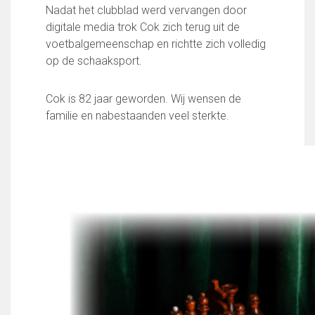
Partnerclub van Ajax
Nadat het clubblad werd vervangen door
digitale media trok Cok zich terug uit de
Zakelijk
voetbalgemeenschap en richtte zich volledig
LED-boarding NIEUW!
op de schaaksport.
Sponsoren
Business Club 2.0
Cok is 82 jaar geworden. Wij wensen de
Heeren van Ter Specke
familie en nabestaanden veel sterkte.
Maatschappelijke bijdrage
Steun bij contributie
Support Casper
Dagbesteding ’s Heeren Loo
De gezonde sportkantine
Onze vrijwilligers en ereleden
Contact
Vertrouwenspersonen
Financieel contactpersoon