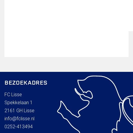
BEZOEKADRES
FC Lisse
Spekkelaan 1
2161 GH Lisse
info@fclisse.nl
0252-413494