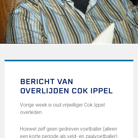
Uitschrijven
Over FC Lisse
Organisatie
Informatie voor de Pers
Onze historie
Onze S.P.O.R.T waarden
Fysiotherapie voor leden
Onze vrijwilligers en ereleden
Sportiviteit & respect
BERICHT VAN
Gallerij
OVERLIJDEN COK IPPEL
Kledingplan
Merchandise
Contributie
Vorige week is oud vrijwilliger Cok Ippel
Gevonden voorwerpen
overleden.
Verenigingsdocumenten
Hoewel zelf geen gedreven voetballer (alleen
Teams
een korte periode als veld- en zaalvoetballer)