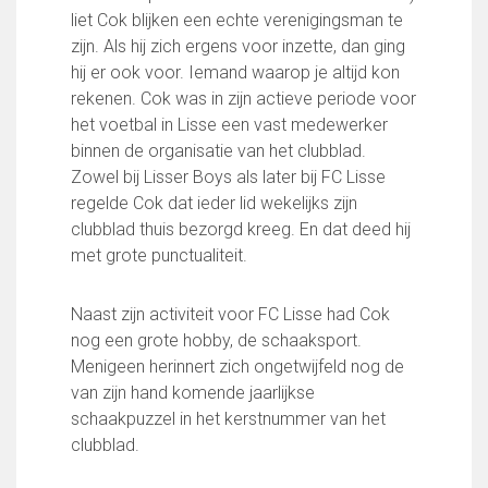
FC Lisse 1
liet Cok blijken een echte verenigingsman te
FC Lisse 2
zijn. Als hij zich ergens voor inzette, dan ging
Toegangs- en seizoenskaarten
hij er ook voor. Iemand waarop je altijd kon
Heren- en jongensvoetbal
rekenen. Cok was in zijn actieve periode voor
Vrouwen 1
het voetbal in Lisse een vast medewerker
Vrouwen- en meidenvoetbal
binnen de organisatie van het clubblad.
7 tegen 7 Voetbal (35+)
Zowel bij Lisser Boys als later bij FC Lisse
Zaalvoetbal
regelde Cok dat ieder lid wekelijks zijn
Walking Football
clubblad thuis bezorgd kreeg. En dat deed hij
Uitslagen
met grote punctualiteit.
Programma
Naast zijn activiteit voor FC Lisse had Cok
Onze opleiding
nog een grote hobby, de schaaksport.
Jeugdopleiding FC Lisse
Menigeen herinnert zich ongetwijfeld nog de
Profiel Jeugdtrainers
van zijn hand komende jaarlijkse
Opleidingsteams
schaakpuzzel in het kerstnummer van het
Beleidsplan Jeugd
clubblad.
Keepersopleiding