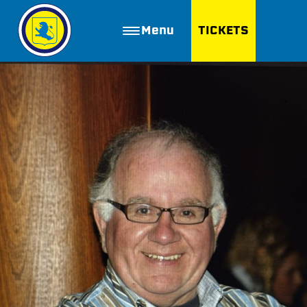
Menu
TICKETS
ZOEKEN
Golfbaan Ter Specke
Webshop
Nieuws
Vacatures
Join FC Lisse
Aanmelden voor proeftraining
Lid worden van FC Lisse
Word vrijwilliger
De Club van 100