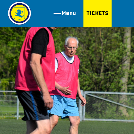
Menu
TICKETS
ZOEKEN
Golfbaan Ter Specke
Webshop
Nieuws
Vacatures
Join FC Lisse
Aanmelden voor proeftraining
Lid worden van FC Lisse
Word vrijwilliger
De Club van 100