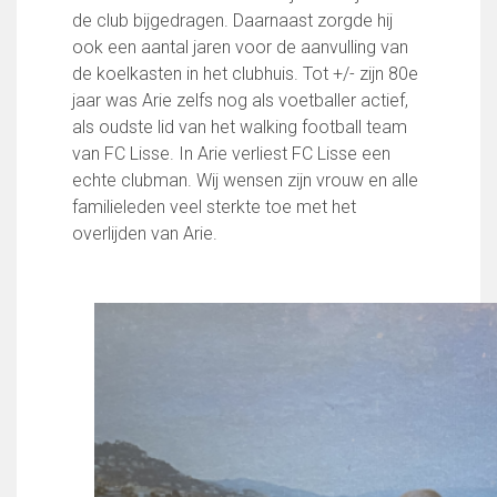
FC Lisse 1
de club bijgedragen. Daarnaast zorgde hij
FC Lisse 2
ook een aantal jaren voor de aanvulling van
Toegangs- en seizoenskaarten
de koelkasten in het clubhuis. Tot +/- zijn 80e
Heren- en jongensvoetbal
jaar was Arie zelfs nog als voetballer actief,
Vrouwen 1
als oudste lid van het walking football team
Vrouwen- en meidenvoetbal
van FC Lisse. In Arie verliest FC Lisse een
7 tegen 7 Voetbal (35+)
echte clubman. Wij wensen zijn vrouw en alle
Zaalvoetbal
familieleden veel sterkte toe met het
Walking Football
overlijden van Arie.
Uitslagen
Programma
Onze opleiding
Jeugdopleiding FC Lisse
Profiel Jeugdtrainers
Opleidingsteams
Beleidsplan Jeugd
Keepersopleiding