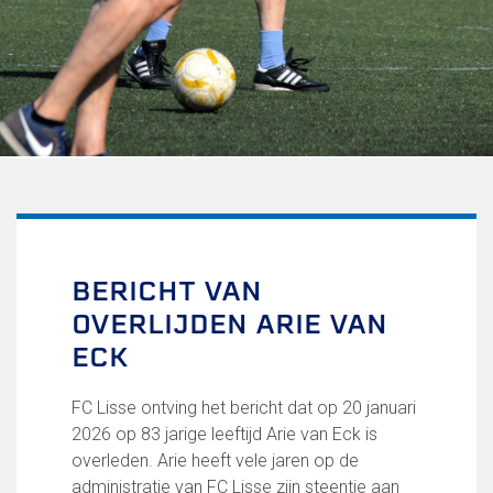
Uitschrijven
Over FC Lisse
Organisatie
Informatie voor de Pers
Onze historie
Onze S.P.O.R.T waarden
Fysiotherapie voor leden
Onze vrijwilligers en ereleden
Sportiviteit & respect
BERICHT VAN
Gallerij
OVERLIJDEN ARIE VAN
Kledingplan
Merchandise
ECK
Contributie
Gevonden voorwerpen
FC Lisse ontving het bericht dat op 20 januari
Verenigingsdocumenten
2026 op 83 jarige leeftijd Arie van Eck is
overleden. Arie heeft vele jaren op de
Teams
administratie van FC Lisse zijn steentje aan