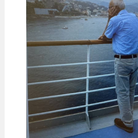
Partnerclub van Ajax
Zakelijk
LED-boarding NIEUW!
Sponsoren
Business Club 2.0
Heeren van Ter Specke
Maatschappelijke bijdrage
Steun bij contributie
Support Casper
Dagbesteding ’s Heeren Loo
De gezonde sportkantine
Onze vrijwilligers en ereleden
Contact
Vertrouwenspersonen
Financieel contactpersoon